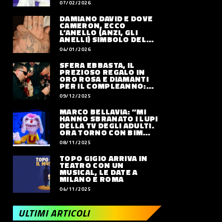
07/02/2026
DAMIANO DAVID E DOVE
CAMERON, ECCO
L’ANELLO (ANZI, GLI
ANELLI) SIMBOLO DEL
LORO AMORE
04/01/2026
SFERA EBBASTA, IL
PREZIOSO REGALO IN
ORO ROSA E DIAMANTI
PER IL COMPLEANNO:
QUANTO VALE
09/12/2025
MARCO BELLAVIA: “MI
HANNO SBRANATO I LUPI
DELLA TV DEGLI ADULTI.
ORA TORNO CON BIM
BUM BAM PARTY”
08/11/2025
TOPO GIGIO ARRIVA IN
TEATRO CON UN
MUSICAL, LE DATE A
MILANO E ROMA
04/11/2025
ULTIMI ARTICOLI