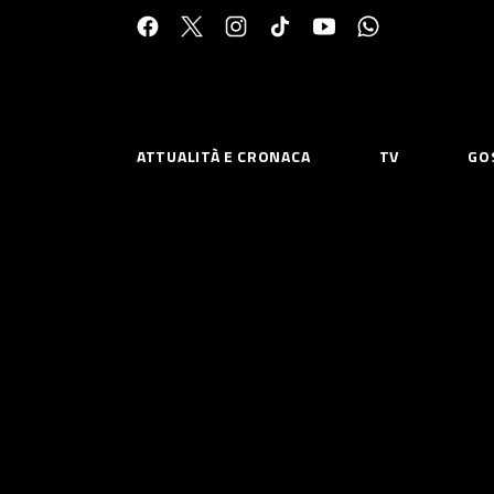
Cerca:
ATTUALITÀ E CRONACA
TV
GO
ESPLORA
RISOR
Chi Siamo
Priv
Contatti
Poli
CONNETTITI