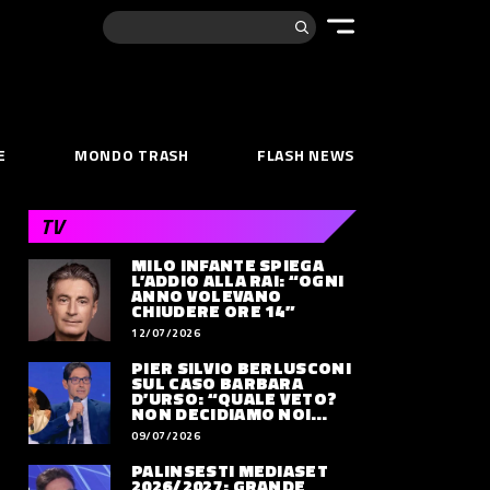
Cerca:
E
MONDO TRASH
FLASH NEWS
TV
MILO INFANTE SPIEGA
L’ADDIO ALLA RAI: “OGNI
ANNO VOLEVANO
CHIUDERE ORE 14”
12/07/2026
PIER SILVIO BERLUSCONI
SUL CASO BARBARA
D’URSO: “QUALE VETO?
NON DECIDIAMO NOI
DOVE LAVORERÀ”
09/07/2026
PALINSESTI MEDIASET
2026/2027: GRANDE