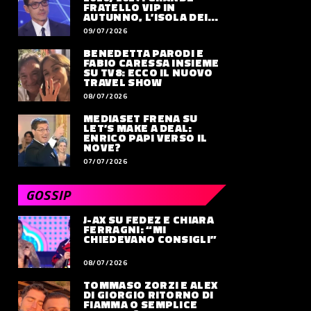
FRATELLO VIP IN
AUTUNNO, L’ISOLA DEI
FAMOSI SLITTA AL 2027
09/07/2026
BENEDETTA PARODI E
FABIO CARESSA INSIEME
SU TV8: ECCO IL NUOVO
TRAVEL SHOW
08/07/2026
MEDIASET FRENA SU
LET’S MAKE A DEAL:
ENRICO PAPI VERSO IL
NOVE?
07/07/2026
GOSSIP
J-AX SU FEDEZ E CHIARA
FERRAGNI: “MI
CHIEDEVANO CONSIGLI”
08/07/2026
TOMMASO ZORZI E ALEX
DI GIORGIO RITORNO DI
FIAMMA O SEMPLICE