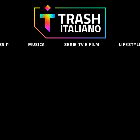
Trash
Italiano
SSIP
MUSICA
SERIE TV E FILM
LIFESTYL
SE
acy Policy
cy Contenuti