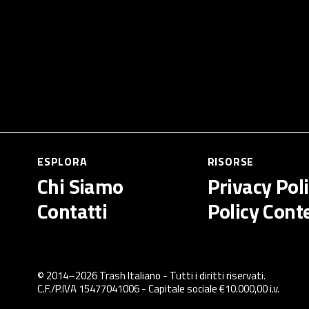
ESPLORA
RISORSE
Chi Siamo
Privacy Pol
Contatti
Policy Cont
© 2014–
2026
Trash Italiano
- Tutti i diritti riservati.
C.F./P.IVA 15477041006 - Capitale sociale €10.000,00 i.v.