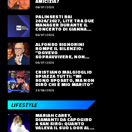
AMICIZIA?
08/07/2026
PALINSESTI RAI
2026/2027, LITE TRA DUE
MANAGER DURANTE IL
CONCERTO DI GIANNA
NANNINI
06/07/2026
ALFONSO SIGNORINI
ROMPE IL SILENZIO:
“DOVEVO
SOPRAVVIVERE, NON
VIVERE”
06/07/2026
CRISTIANO MALGIOGLIO
SPIAZZA TUTTI: “MI
SONO SPOSATO, MA NON
DIRÒ CHI È MIO MARITO”
23/06/2026
LIFESTYLE
MARIAH CAREY,
DIAMANTI DA CAPOGIRO
A SAN SIRO: QUANTO
VALEVA IL SUO LOOK ALLE
OLIMPIADI