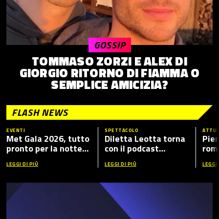
GOSSIP
TOMMASO ZORZI E ALEX DI
GIORGIO RITORNO DI FIAMMA O
SEMPLICE AMICIZIA?
FLASH NEWS
EVENTI
SPETTACOLO
ATTUA
Met Gala 2026, tutto
Diletta Leotta torna
Pier
pronto per la notte
con il podcast
romp
più fashion dell’anno:
“Mamma Dilettante
caso
LEGGI DI PIÙ
LEGGI DI PIÙ
LEGGI 
tema, ospiti e dove
5”, ecco i nuovi ospiti
vederlo