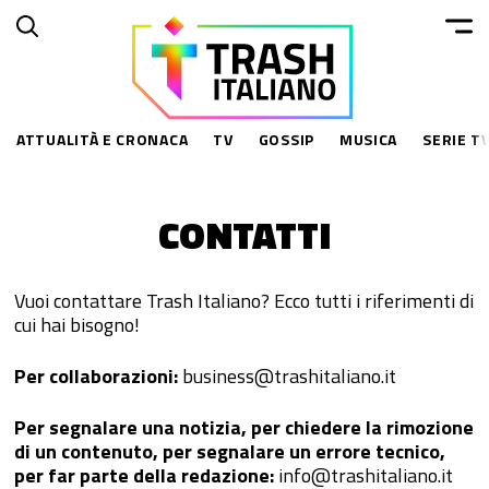
ATTUALITÀ E CRONACA
TV
GOSSIP
MUSICA
SERIE TV
CONTATTI
ESPLORA
RISORSE
Chi Siamo
Privacy Policy
Vuoi contattare Trash Italiano? Ecco tutti i riferimenti di
Contatti
Policy Contenuti
cui hai bisogno!
CONNETTITI
Per collaborazioni:
business@trashitaliano.it
Per segnalare una notizia, per chiedere la rimozione
© 2014–
2026
Trash Italiano
- Tutti i diritti riservati.
di un contenuto, per segnalare un errore tecnico,
C.F./P.IVA 15477041006 - Capitale sociale €10.000,00 i.v.
per far parte della redazione:
info@trashitaliano.it