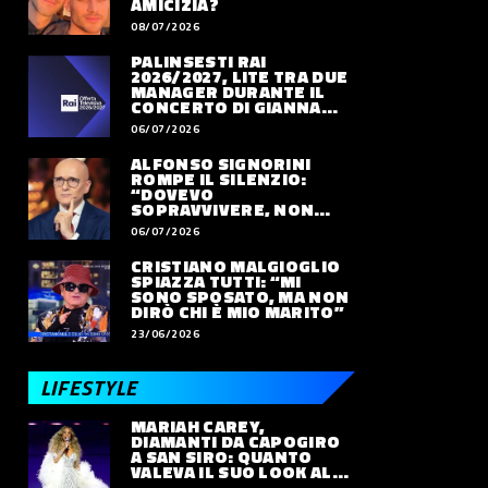
AMICIZIA?
08/07/2026
PALINSESTI RAI
2026/2027, LITE TRA DUE
MANAGER DURANTE IL
CONCERTO DI GIANNA
NANNINI
06/07/2026
ALFONSO SIGNORINI
ROMPE IL SILENZIO:
“DOVEVO
SOPRAVVIVERE, NON
VIVERE”
06/07/2026
CRISTIANO MALGIOGLIO
SPIAZZA TUTTI: “MI
SONO SPOSATO, MA NON
DIRÒ CHI È MIO MARITO”
23/06/2026
LIFESTYLE
MARIAH CAREY,
DIAMANTI DA CAPOGIRO
A SAN SIRO: QUANTO
VALEVA IL SUO LOOK ALLE
OLIMPIADI