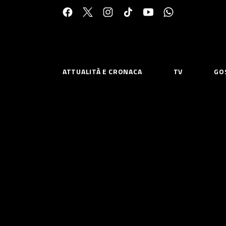
Cerca:
ATTUALITÀ E CRONACA
TV
GO
ESPLORA
RISOR
Chi Siamo
Priv
Contatti
Poli
CONNETTITI