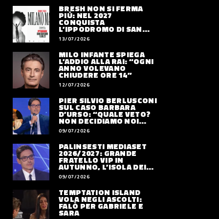
BRESH NON SI FERMA
PIÙ: NEL 2027
CONQUISTA
L’IPPODROMO DI SAN
SIRO CON “MILANO
13/07/2026
MAREA”
MILO INFANTE SPIEGA
L’ADDIO ALLA RAI: “OGNI
ANNO VOLEVANO
CHIUDERE ORE 14”
12/07/2026
PIER SILVIO BERLUSCONI
SUL CASO BARBARA
D’URSO: “QUALE VETO?
NON DECIDIAMO NOI
DOVE LAVORERÀ”
09/07/2026
PALINSESTI MEDIASET
2026/2027: GRANDE
FRATELLO VIP IN
AUTUNNO, L’ISOLA DEI
FAMOSI SLITTA AL 2027
09/07/2026
TEMPTATION ISLAND
VOLA NEGLI ASCOLTI:
FALÒ PER GABRIELE E
SARA