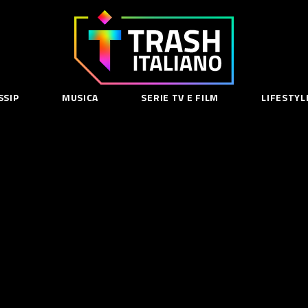
Trash
Italiano
SSIP
MUSICA
SERIE TV E FILM
LIFESTYL
SE
acy Policy
cy Contenuti