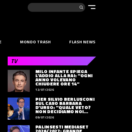
Cerca:
E
MONDO TRASH
FLASH NEWS
TV
MILO INFANTE SPIEGA
L’ADDIO ALLA RAI: “OGNI
ANNO VOLEVANO
CHIUDERE ORE 14”
12/07/2026
PIER SILVIO BERLUSCONI
SUL CASO BARBARA
D’URSO: “QUALE VETO?
NON DECIDIAMO NOI
DOVE LAVORERÀ”
09/07/2026
PALINSESTI MEDIASET
2026/2027: GRANDE