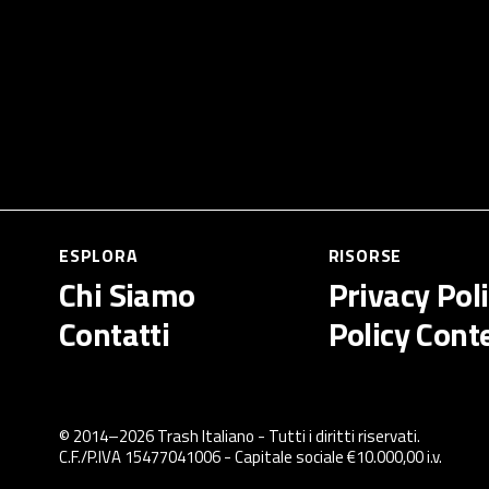
ESPLORA
RISORSE
Chi Siamo
Privacy Pol
Contatti
Policy Cont
© 2014–
2026
Trash Italiano
- Tutti i diritti riservati.
C.F./P.IVA 15477041006 - Capitale sociale €10.000,00 i.v.