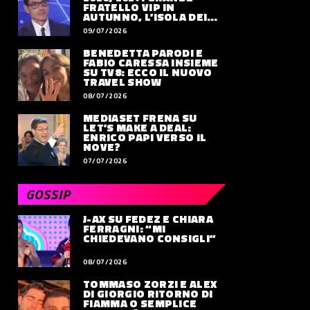
FRATELLO VIP IN
AUTUNNO, L’ISOLA DEI
FAMOSI SLITTA AL 2027
09/07/2026
BENEDETTA PARODI E
FABIO CARESSA INSIEME
SU TV8: ECCO IL NUOVO
TRAVEL SHOW
08/07/2026
MEDIASET FRENA SU
LET’S MAKE A DEAL:
ENRICO PAPI VERSO IL
NOVE?
07/07/2026
GOSSIP
J-AX SU FEDEZ E CHIARA
FERRAGNI: “MI
CHIEDEVANO CONSIGLI”
08/07/2026
TOMMASO ZORZI E ALEX
DI GIORGIO RITORNO DI
FIAMMA O SEMPLICE