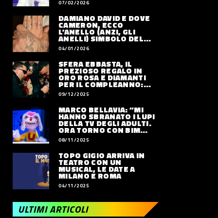
07/02/2026
DAMIANO DAVID E DOVE
CAMERON, ECCO
L’ANELLO (ANZI, GLI
ANELLI) SIMBOLO DEL
LORO AMORE
04/01/2026
SFERA EBBASTA, IL
PREZIOSO REGALO IN
ORO ROSA E DIAMANTI
PER IL COMPLEANNO:
QUANTO VALE
09/12/2025
MARCO BELLAVIA: “MI
HANNO SBRANATO I LUPI
DELLA TV DEGLI ADULTI.
ORA TORNO CON BIM
BUM BAM PARTY”
08/11/2025
TOPO GIGIO ARRIVA IN
TEATRO CON UN
MUSICAL, LE DATE A
MILANO E ROMA
04/11/2025
ULTIMI ARTICOLI