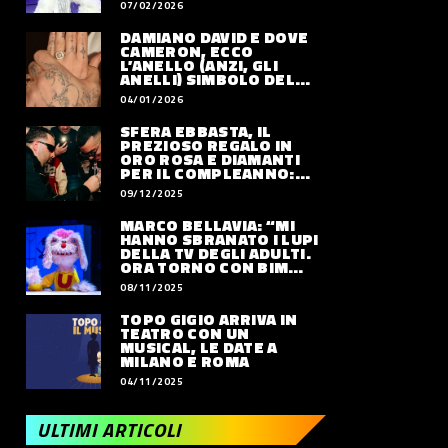
07/02/2026
DAMIANO DAVID E DOVE
CAMERON, ECCO
L’ANELLO (ANZI, GLI
ANELLI) SIMBOLO DEL
LORO AMORE
04/01/2026
SFERA EBBASTA, IL
PREZIOSO REGALO IN
ORO ROSA E DIAMANTI
PER IL COMPLEANNO:
QUANTO VALE
09/12/2025
MARCO BELLAVIA: “MI
HANNO SBRANATO I LUPI
DELLA TV DEGLI ADULTI.
ORA TORNO CON BIM
BUM BAM PARTY”
08/11/2025
TOPO GIGIO ARRIVA IN
TEATRO CON UN
MUSICAL, LE DATE A
MILANO E ROMA
04/11/2025
ULTIMI ARTICOLI