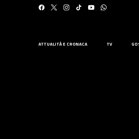
Cerca:
ATTUALITÀ E CRONACA
TV
GO
ESPLORA
RISOR
Chi Siamo
Priv
Contatti
Poli
CONNETTITI