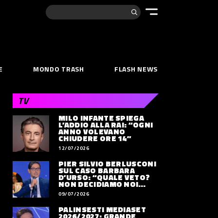
Cerca:
E
MONDO TRASH
FLASH NEWS
TV
MILO INFANTE SPIEGA
L’ADDIO ALLA RAI: “OGNI
ANNO VOLEVANO
CHIUDERE ORE 14”
12/07/2026
PIER SILVIO BERLUSCONI
SUL CASO BARBARA
D’URSO: “QUALE VETO?
NON DECIDIAMO NOI
DOVE LAVORERÀ”
09/07/2026
PALINSESTI MEDIASET
2026/2027: GRANDE