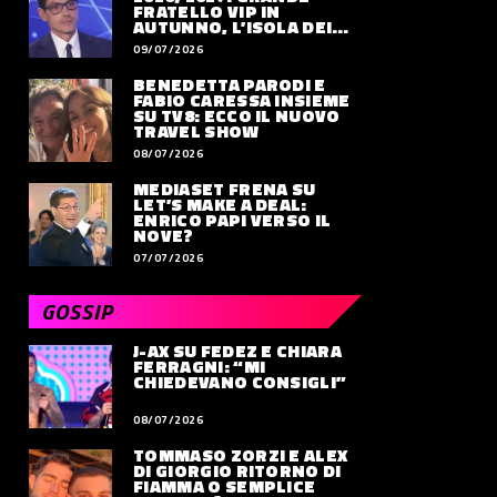
FRATELLO VIP IN
AUTUNNO, L’ISOLA DEI
FAMOSI SLITTA AL 2027
09/07/2026
BENEDETTA PARODI E
FABIO CARESSA INSIEME
SU TV8: ECCO IL NUOVO
TRAVEL SHOW
08/07/2026
MEDIASET FRENA SU
LET’S MAKE A DEAL:
ENRICO PAPI VERSO IL
NOVE?
07/07/2026
GOSSIP
J-AX SU FEDEZ E CHIARA
FERRAGNI: “MI
CHIEDEVANO CONSIGLI”
08/07/2026
TOMMASO ZORZI E ALEX
DI GIORGIO RITORNO DI
FIAMMA O SEMPLICE