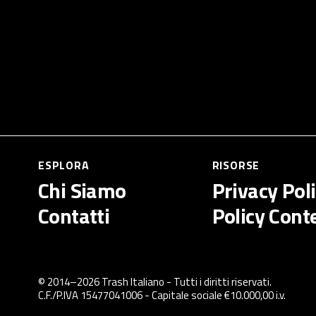
ESPLORA
RISORSE
Chi Siamo
Privacy Pol
Contatti
Policy Cont
© 2014–
2026
Trash Italiano
- Tutti i diritti riservati.
C.F./P.IVA 15477041006 - Capitale sociale €10.000,00 i.v.