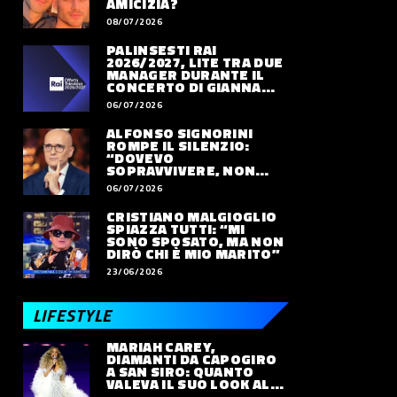
AMICIZIA?
08/07/2026
PALINSESTI RAI
2026/2027, LITE TRA DUE
MANAGER DURANTE IL
CONCERTO DI GIANNA
NANNINI
06/07/2026
ALFONSO SIGNORINI
ROMPE IL SILENZIO:
“DOVEVO
SOPRAVVIVERE, NON
VIVERE”
06/07/2026
CRISTIANO MALGIOGLIO
SPIAZZA TUTTI: “MI
SONO SPOSATO, MA NON
DIRÒ CHI È MIO MARITO”
23/06/2026
LIFESTYLE
MARIAH CAREY,
DIAMANTI DA CAPOGIRO
A SAN SIRO: QUANTO
VALEVA IL SUO LOOK ALLE
OLIMPIADI