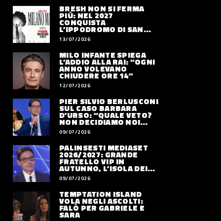
BRESH NON SI FERMA
PIÙ: NEL 2027
CONQUISTA
L’IPPODROMO DI SAN
SIRO CON “MILANO
13/07/2026
MAREA”
MILO INFANTE SPIEGA
L’ADDIO ALLA RAI: “OGNI
ANNO VOLEVANO
CHIUDERE ORE 14”
12/07/2026
PIER SILVIO BERLUSCONI
SUL CASO BARBARA
D’URSO: “QUALE VETO?
NON DECIDIAMO NOI
DOVE LAVORERÀ”
09/07/2026
PALINSESTI MEDIASET
2026/2027: GRANDE
FRATELLO VIP IN
AUTUNNO, L’ISOLA DEI
FAMOSI SLITTA AL 2027
09/07/2026
TEMPTATION ISLAND
VOLA NEGLI ASCOLTI:
FALÒ PER GABRIELE E
SARA