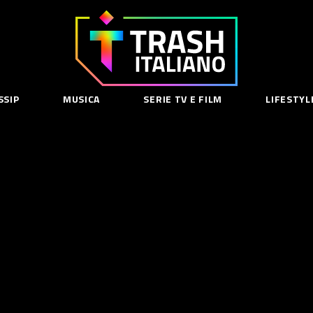
Trash
Italiano
SSIP
MUSICA
SERIE TV E FILM
LIFESTYL
SE
acy Policy
cy Contenuti