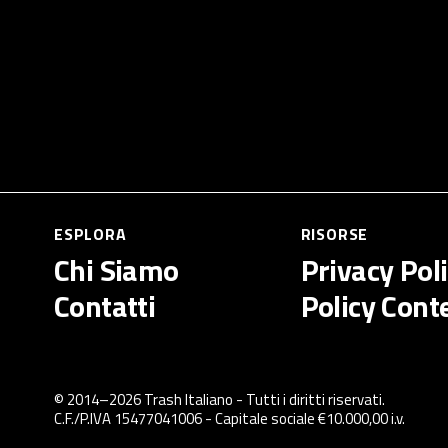
ESPLORA
RISORSE
Chi Siamo
Privacy Pol
Contatti
Policy Cont
© 2014–
2026
Trash Italiano
- Tutti i diritti riservati.
C.F./P.IVA 15477041006 - Capitale sociale €10.000,00 i.v.