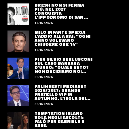
BRESH NON SI FERMA
PIÙ: NEL 2027
CONQUISTA
L’IPPODROMO DI SAN
SIRO CON “MILANO
13/07/2026
MAREA”
MILO INFANTE SPIEGA
L’ADDIO ALLA RAI: “OGNI
ANNO VOLEVANO
CHIUDERE ORE 14”
12/07/2026
PIER SILVIO BERLUSCONI
SUL CASO BARBARA
D’URSO: “QUALE VETO?
NON DECIDIAMO NOI
DOVE LAVORERÀ”
09/07/2026
PALINSESTI MEDIASET
2026/2027: GRANDE
FRATELLO VIP IN
AUTUNNO, L’ISOLA DEI
FAMOSI SLITTA AL 2027
09/07/2026
TEMPTATION ISLAND
VOLA NEGLI ASCOLTI:
FALÒ PER GABRIELE E
SARA