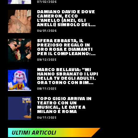
07/02/2026
DAMIANO DAVID E DOVE
CAMERON, ECCO
L’ANELLO (ANZI, GLI
ANELLI) SIMBOLO DEL
LORO AMORE
04/01/2026
SFERA EBBASTA, IL
PREZIOSO REGALO IN
ORO ROSA E DIAMANTI
PER IL COMPLEANNO:
QUANTO VALE
09/12/2025
MARCO BELLAVIA: “MI
HANNO SBRANATO I LUPI
DELLA TV DEGLI ADULTI.
ORA TORNO CON BIM
BUM BAM PARTY”
08/11/2025
TOPO GIGIO ARRIVA IN
TEATRO CON UN
MUSICAL, LE DATE A
MILANO E ROMA
04/11/2025
ULTIMI ARTICOLI