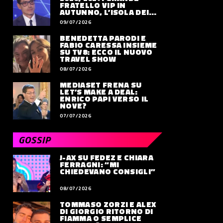
FRATELLO VIP IN
AUTUNNO, L’ISOLA DEI
FAMOSI SLITTA AL 2027
09/07/2026
BENEDETTA PARODI E
FABIO CARESSA INSIEME
SU TV8: ECCO IL NUOVO
TRAVEL SHOW
08/07/2026
MEDIASET FRENA SU
LET’S MAKE A DEAL:
ENRICO PAPI VERSO IL
NOVE?
07/07/2026
GOSSIP
J-AX SU FEDEZ E CHIARA
FERRAGNI: “MI
CHIEDEVANO CONSIGLI”
08/07/2026
TOMMASO ZORZI E ALEX
DI GIORGIO RITORNO DI
FIAMMA O SEMPLICE