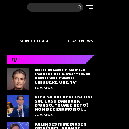
Cerca:
E
MONDO TRASH
FLASH NEWS
TV
MILO INFANTE SPIEGA
L’ADDIO ALLA RAI: “OGNI
ANNO VOLEVANO
CHIUDERE ORE 14”
12/07/2026
PIER SILVIO BERLUSCONI
SUL CASO BARBARA
D’URSO: “QUALE VETO?
NON DECIDIAMO NOI
DOVE LAVORERÀ”
09/07/2026
PALINSESTI MEDIASET
2026/2027: GRANDE