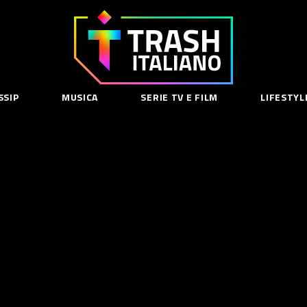
Trash
Italiano
SSIP
MUSICA
SERIE TV E FILM
LIFESTYL
SE
acy Policy
cy Contenuti