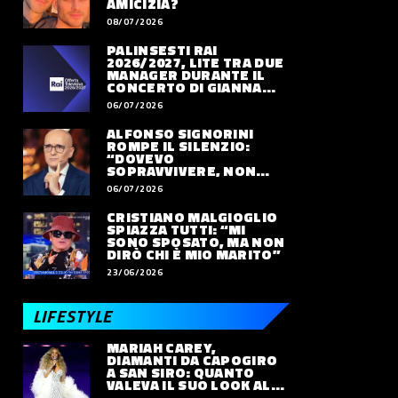
AMICIZIA?
08/07/2026
PALINSESTI RAI
2026/2027, LITE TRA DUE
MANAGER DURANTE IL
CONCERTO DI GIANNA
NANNINI
06/07/2026
ALFONSO SIGNORINI
ROMPE IL SILENZIO:
“DOVEVO
SOPRAVVIVERE, NON
VIVERE”
06/07/2026
CRISTIANO MALGIOGLIO
SPIAZZA TUTTI: “MI
SONO SPOSATO, MA NON
DIRÒ CHI È MIO MARITO”
23/06/2026
LIFESTYLE
MARIAH CAREY,
DIAMANTI DA CAPOGIRO
A SAN SIRO: QUANTO
VALEVA IL SUO LOOK ALLE
OLIMPIADI