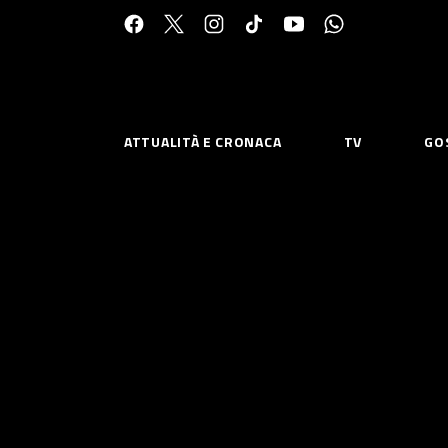
Cerca:
ATTUALITÀ E CRONACA
TV
GO
ESPLORA
RISOR
Chi Siamo
Priv
Contatti
Poli
CONNETTITI