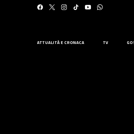
Cerca:
ATTUALITÀ E CRONACA
TV
GO
ESPLORA
RISOR
Chi Siamo
Priv
Contatti
Poli
CONNETTITI