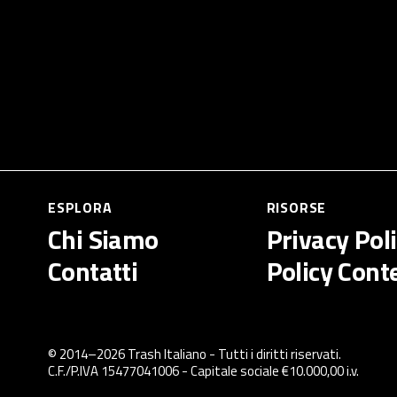
ESPLORA
RISORSE
Chi Siamo
Privacy Pol
Contatti
Policy Cont
© 2014–
2026
Trash Italiano
- Tutti i diritti riservati.
C.F./P.IVA 15477041006 - Capitale sociale €10.000,00 i.v.