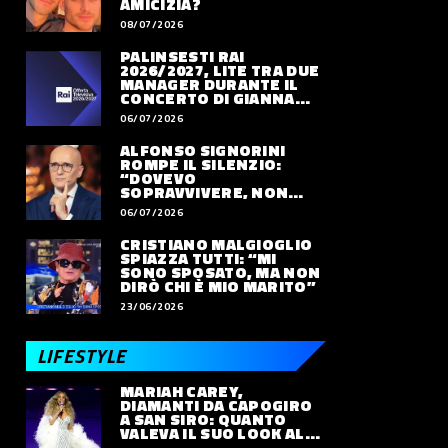
AMICIZIA?
08/07/2026
PALINSESTI RAI
2026/2027, LITE TRA DUE
MANAGER DURANTE IL
CONCERTO DI GIANNA
NANNINI
06/07/2026
ALFONSO SIGNORINI
ROMPE IL SILENZIO:
“DOVEVO
SOPRAVVIVERE, NON
VIVERE”
06/07/2026
CRISTIANO MALGIOGLIO
SPIAZZA TUTTI: “MI
SONO SPOSATO, MA NON
DIRÒ CHI È MIO MARITO”
23/06/2026
LIFESTYLE
MARIAH CAREY,
DIAMANTI DA CAPOGIRO
A SAN SIRO: QUANTO
VALEVA IL SUO LOOK ALLE
OLIMPIADI