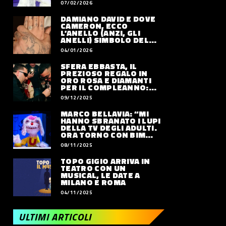
07/02/2026
DAMIANO DAVID E DOVE
CAMERON, ECCO
L’ANELLO (ANZI, GLI
ANELLI) SIMBOLO DEL
LORO AMORE
04/01/2026
SFERA EBBASTA, IL
PREZIOSO REGALO IN
ORO ROSA E DIAMANTI
PER IL COMPLEANNO:
QUANTO VALE
09/12/2025
MARCO BELLAVIA: “MI
HANNO SBRANATO I LUPI
DELLA TV DEGLI ADULTI.
ORA TORNO CON BIM
BUM BAM PARTY”
08/11/2025
TOPO GIGIO ARRIVA IN
TEATRO CON UN
MUSICAL, LE DATE A
MILANO E ROMA
04/11/2025
ULTIMI ARTICOLI