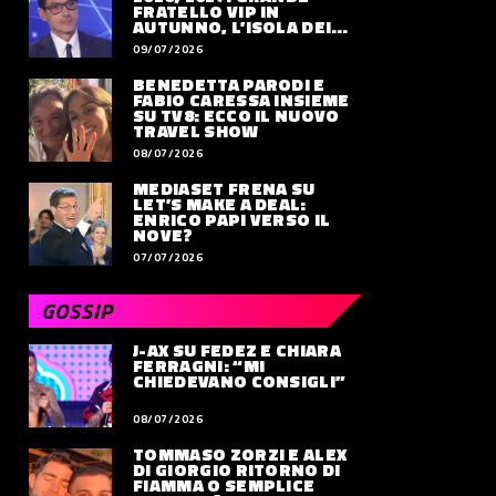
FRATELLO VIP IN
AUTUNNO, L’ISOLA DEI
FAMOSI SLITTA AL 2027
09/07/2026
BENEDETTA PARODI E
FABIO CARESSA INSIEME
SU TV8: ECCO IL NUOVO
TRAVEL SHOW
08/07/2026
MEDIASET FRENA SU
LET’S MAKE A DEAL:
ENRICO PAPI VERSO IL
NOVE?
07/07/2026
GOSSIP
J-AX SU FEDEZ E CHIARA
FERRAGNI: “MI
CHIEDEVANO CONSIGLI”
08/07/2026
TOMMASO ZORZI E ALEX
DI GIORGIO RITORNO DI
FIAMMA O SEMPLICE