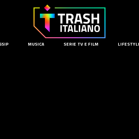
Trash
Italiano
SSIP
MUSICA
SERIE TV E FILM
LIFESTYL
SE
acy Policy
cy Contenuti