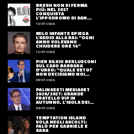
BRESH NON SI FERMA
PIÙ: NEL 2027
CONQUISTA
L’IPPODROMO DI SAN
SIRO CON “MILANO
13/07/2026
MAREA”
MILO INFANTE SPIEGA
L’ADDIO ALLA RAI: “OGNI
ANNO VOLEVANO
CHIUDERE ORE 14”
12/07/2026
PIER SILVIO BERLUSCONI
SUL CASO BARBARA
D’URSO: “QUALE VETO?
NON DECIDIAMO NOI
DOVE LAVORERÀ”
09/07/2026
PALINSESTI MEDIASET
2026/2027: GRANDE
FRATELLO VIP IN
AUTUNNO, L’ISOLA DEI
FAMOSI SLITTA AL 2027
09/07/2026
TEMPTATION ISLAND
VOLA NEGLI ASCOLTI:
FALÒ PER GABRIELE E
SARA