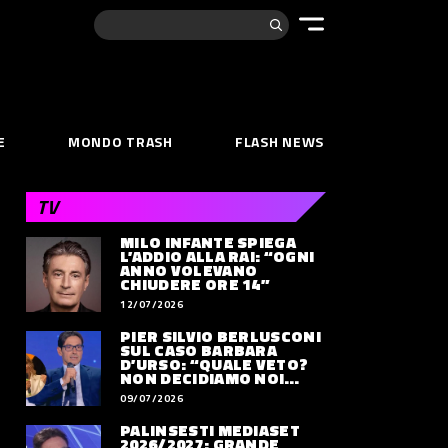
Cerca:
E
MONDO TRASH
FLASH NEWS
TV
MILO INFANTE SPIEGA
L’ADDIO ALLA RAI: “OGNI
ANNO VOLEVANO
CHIUDERE ORE 14”
12/07/2026
PIER SILVIO BERLUSCONI
SUL CASO BARBARA
D’URSO: “QUALE VETO?
NON DECIDIAMO NOI
DOVE LAVORERÀ”
09/07/2026
PALINSESTI MEDIASET
2026/2027: GRANDE