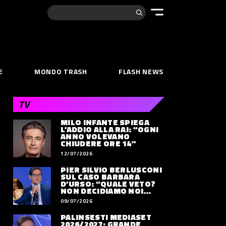
Cerca:
E
MONDO TRASH
FLASH NEWS
TV
MILO INFANTE SPIEGA
L’ADDIO ALLA RAI: “OGNI
ANNO VOLEVANO
CHIUDERE ORE 14”
12/07/2026
PIER SILVIO BERLUSCONI
SUL CASO BARBARA
D’URSO: “QUALE VETO?
NON DECIDIAMO NOI
DOVE LAVORERÀ”
09/07/2026
PALINSESTI MEDIASET
2026/2027: GRANDE