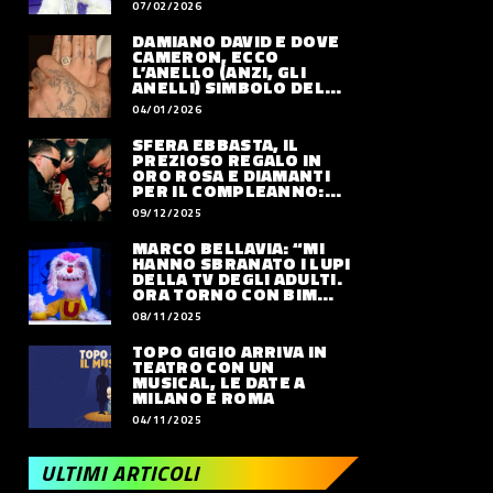
07/02/2026
DAMIANO DAVID E DOVE
CAMERON, ECCO
L’ANELLO (ANZI, GLI
ANELLI) SIMBOLO DEL
LORO AMORE
04/01/2026
SFERA EBBASTA, IL
PREZIOSO REGALO IN
ORO ROSA E DIAMANTI
PER IL COMPLEANNO:
QUANTO VALE
09/12/2025
MARCO BELLAVIA: “MI
HANNO SBRANATO I LUPI
DELLA TV DEGLI ADULTI.
ORA TORNO CON BIM
BUM BAM PARTY”
08/11/2025
TOPO GIGIO ARRIVA IN
TEATRO CON UN
MUSICAL, LE DATE A
MILANO E ROMA
04/11/2025
ULTIMI ARTICOLI