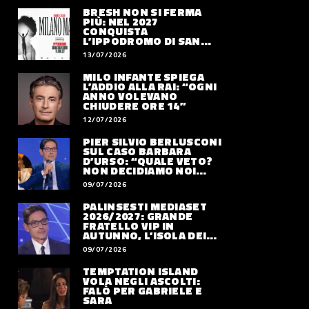
BRESH NON SI FERMA
PIÙ: NEL 2027
CONQUISTA
L’IPPODROMO DI SAN
SIRO CON “MILANO
13/07/2026
MAREA”
MILO INFANTE SPIEGA
L’ADDIO ALLA RAI: “OGNI
ANNO VOLEVANO
CHIUDERE ORE 14”
12/07/2026
PIER SILVIO BERLUSCONI
SUL CASO BARBARA
D’URSO: “QUALE VETO?
NON DECIDIAMO NOI
DOVE LAVORERÀ”
09/07/2026
PALINSESTI MEDIASET
2026/2027: GRANDE
FRATELLO VIP IN
AUTUNNO, L’ISOLA DEI
FAMOSI SLITTA AL 2027
09/07/2026
TEMPTATION ISLAND
VOLA NEGLI ASCOLTI:
FALÒ PER GABRIELE E
SARA