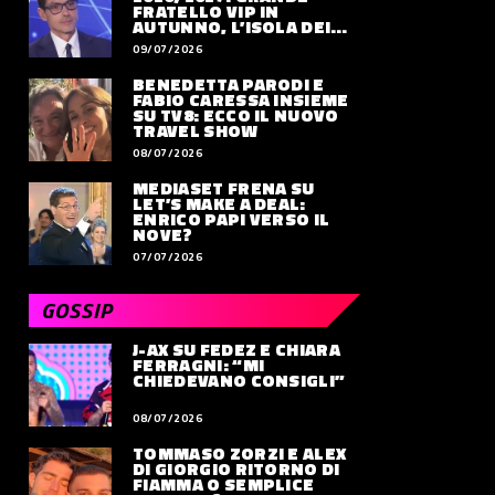
FRATELLO VIP IN
AUTUNNO, L’ISOLA DEI
FAMOSI SLITTA AL 2027
09/07/2026
BENEDETTA PARODI E
FABIO CARESSA INSIEME
SU TV8: ECCO IL NUOVO
TRAVEL SHOW
08/07/2026
MEDIASET FRENA SU
LET’S MAKE A DEAL:
ENRICO PAPI VERSO IL
NOVE?
07/07/2026
GOSSIP
J-AX SU FEDEZ E CHIARA
FERRAGNI: “MI
CHIEDEVANO CONSIGLI”
08/07/2026
TOMMASO ZORZI E ALEX
DI GIORGIO RITORNO DI
FIAMMA O SEMPLICE