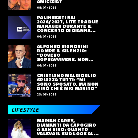
AMICIZIA?
08/07/2026
PALINSESTI RAI
2026/2027, LITE TRA DUE
MANAGER DURANTE IL
CONCERTO DI GIANNA
NANNINI
06/07/2026
ALFONSO SIGNORINI
ROMPE IL SILENZIO:
“DOVEVO
SOPRAVVIVERE, NON
VIVERE”
06/07/2026
CRISTIANO MALGIOGLIO
SPIAZZA TUTTI: “MI
SONO SPOSATO, MA NON
DIRÒ CHI È MIO MARITO”
23/06/2026
LIFESTYLE
MARIAH CAREY,
DIAMANTI DA CAPOGIRO
A SAN SIRO: QUANTO
VALEVA IL SUO LOOK ALLE
OLIMPIADI