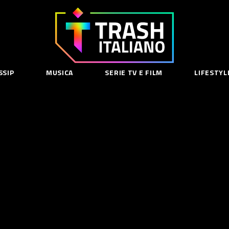
Trash
Italiano
SSIP
MUSICA
SERIE TV E FILM
LIFESTYL
SE
acy Policy
cy Contenuti