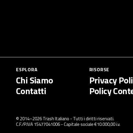
ESPLORA
RISORSE
Chi Siamo
Privacy Pol
Contatti
Policy Cont
© 2014–
2026
Trash Italiano
- Tutti i diritti riservati.
C.F./P.IVA 15477041006 - Capitale sociale €10.000,00 i.v.