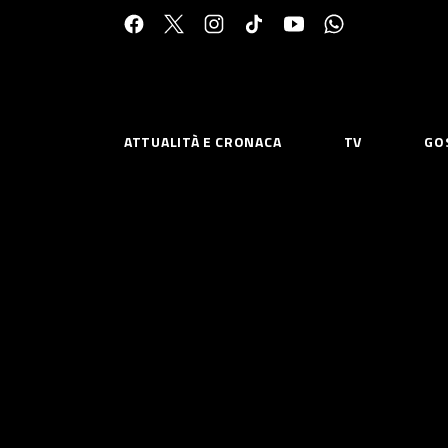
Cerca:
ATTUALITÀ E CRONACA
TV
GO
ESPLORA
RISOR
Chi Siamo
Priv
Contatti
Poli
CONNETTITI