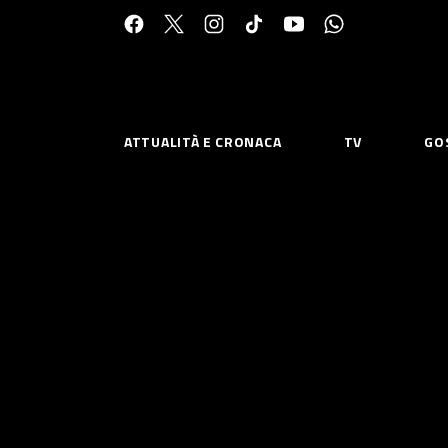
Cerca:
ATTUALITÀ E CRONACA
TV
GO
ESPLORA
RISOR
Chi Siamo
Priv
Contatti
Poli
CONNETTITI