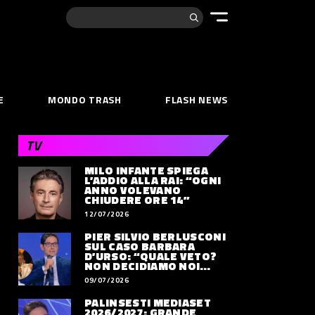
Cerca:
E
MONDO TRASH
FLASH NEWS
TV
MILO INFANTE SPIEGA
L’ADDIO ALLA RAI: “OGNI
ANNO VOLEVANO
CHIUDERE ORE 14”
12/07/2026
PIER SILVIO BERLUSCONI
SUL CASO BARBARA
D’URSO: “QUALE VETO?
NON DECIDIAMO NOI
DOVE LAVORERÀ”
09/07/2026
PALINSESTI MEDIASET
2026/2027: GRANDE