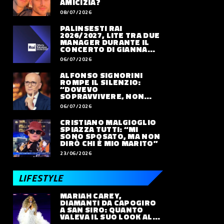
AMICIZIA?
08/07/2026
PALINSESTI RAI
2026/2027, LITE TRA DUE
MANAGER DURANTE IL
CONCERTO DI GIANNA
NANNINI
06/07/2026
ALFONSO SIGNORINI
ROMPE IL SILENZIO:
“DOVEVO
SOPRAVVIVERE, NON
VIVERE”
06/07/2026
CRISTIANO MALGIOGLIO
SPIAZZA TUTTI: “MI
SONO SPOSATO, MA NON
DIRÒ CHI È MIO MARITO”
23/06/2026
LIFESTYLE
MARIAH CAREY,
DIAMANTI DA CAPOGIRO
A SAN SIRO: QUANTO
VALEVA IL SUO LOOK ALLE
OLIMPIADI