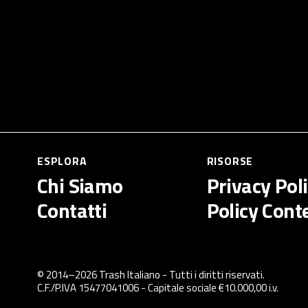
ESPLORA
RISORSE
Chi Siamo
Privacy Pol
Contatti
Policy Cont
© 2014–
2026
Trash Italiano
- Tutti i diritti riservati.
C.F./P.IVA 15477041006 - Capitale sociale €10.000,00 i.v.