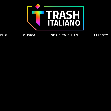
Trash
Italiano
SSIP
MUSICA
SERIE TV E FILM
LIFESTYL
SE
acy Policy
cy Contenuti