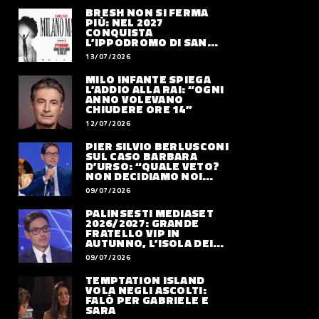
BRESH NON SI FERMA
PIÙ: NEL 2027
CONQUISTA
L’IPPODROMO DI SAN
SIRO CON “MILANO
13/07/2026
MAREA”
MILO INFANTE SPIEGA
L’ADDIO ALLA RAI: “OGNI
ANNO VOLEVANO
CHIUDERE ORE 14”
12/07/2026
PIER SILVIO BERLUSCONI
SUL CASO BARBARA
D’URSO: “QUALE VETO?
NON DECIDIAMO NOI
DOVE LAVORERÀ”
09/07/2026
PALINSESTI MEDIASET
2026/2027: GRANDE
FRATELLO VIP IN
AUTUNNO, L’ISOLA DEI
FAMOSI SLITTA AL 2027
09/07/2026
TEMPTATION ISLAND
VOLA NEGLI ASCOLTI:
FALÒ PER GABRIELE E
SARA