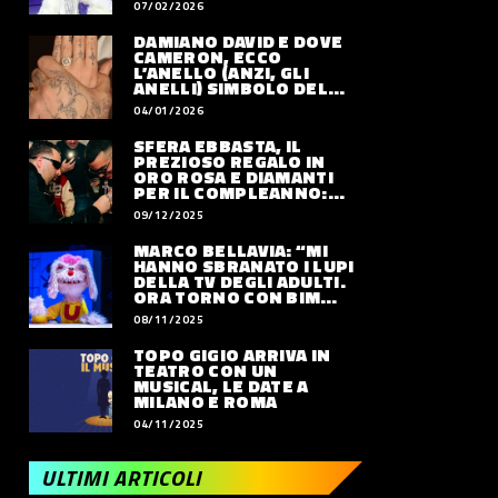
07/02/2026
DAMIANO DAVID E DOVE
CAMERON, ECCO
L’ANELLO (ANZI, GLI
ANELLI) SIMBOLO DEL
LORO AMORE
04/01/2026
SFERA EBBASTA, IL
PREZIOSO REGALO IN
ORO ROSA E DIAMANTI
PER IL COMPLEANNO:
QUANTO VALE
09/12/2025
MARCO BELLAVIA: “MI
HANNO SBRANATO I LUPI
DELLA TV DEGLI ADULTI.
ORA TORNO CON BIM
BUM BAM PARTY”
08/11/2025
TOPO GIGIO ARRIVA IN
TEATRO CON UN
MUSICAL, LE DATE A
MILANO E ROMA
04/11/2025
ULTIMI ARTICOLI