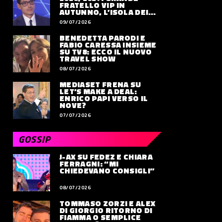
FRATELLO VIP IN
AUTUNNO, L’ISOLA DEI
FAMOSI SLITTA AL 2027
09/07/2026
BENEDETTA PARODI E
FABIO CARESSA INSIEME
SU TV8: ECCO IL NUOVO
TRAVEL SHOW
08/07/2026
MEDIASET FRENA SU
LET’S MAKE A DEAL:
ENRICO PAPI VERSO IL
NOVE?
07/07/2026
GOSSIP
J-AX SU FEDEZ E CHIARA
FERRAGNI: “MI
CHIEDEVANO CONSIGLI”
08/07/2026
TOMMASO ZORZI E ALEX
DI GIORGIO RITORNO DI
FIAMMA O SEMPLICE