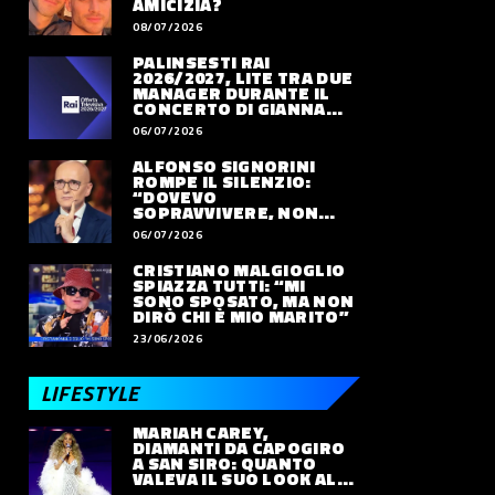
AMICIZIA?
08/07/2026
PALINSESTI RAI
2026/2027, LITE TRA DUE
MANAGER DURANTE IL
CONCERTO DI GIANNA
NANNINI
06/07/2026
ALFONSO SIGNORINI
ROMPE IL SILENZIO:
“DOVEVO
SOPRAVVIVERE, NON
VIVERE”
06/07/2026
CRISTIANO MALGIOGLIO
SPIAZZA TUTTI: “MI
SONO SPOSATO, MA NON
DIRÒ CHI È MIO MARITO”
23/06/2026
LIFESTYLE
MARIAH CAREY,
DIAMANTI DA CAPOGIRO
A SAN SIRO: QUANTO
VALEVA IL SUO LOOK ALLE
OLIMPIADI