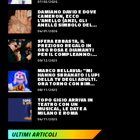
07/02/2026
DAMIANO DAVID E DOVE
CAMERON, ECCO
L’ANELLO (ANZI, GLI
ANELLI) SIMBOLO DEL
LORO AMORE
04/01/2026
SFERA EBBASTA, IL
PREZIOSO REGALO IN
ORO ROSA E DIAMANTI
PER IL COMPLEANNO:
QUANTO VALE
09/12/2025
MARCO BELLAVIA: “MI
HANNO SBRANATO I LUPI
DELLA TV DEGLI ADULTI.
ORA TORNO CON BIM
BUM BAM PARTY”
08/11/2025
TOPO GIGIO ARRIVA IN
TEATRO CON UN
MUSICAL, LE DATE A
MILANO E ROMA
04/11/2025
ULTIMI ARTICOLI