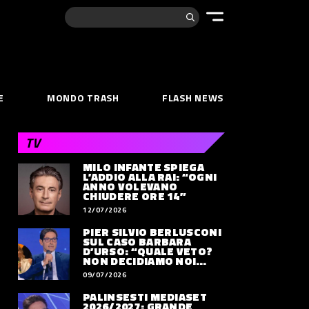
Cerca:
E
MONDO TRASH
FLASH NEWS
TV
MILO INFANTE SPIEGA
L’ADDIO ALLA RAI: “OGNI
ANNO VOLEVANO
CHIUDERE ORE 14”
12/07/2026
PIER SILVIO BERLUSCONI
SUL CASO BARBARA
D’URSO: “QUALE VETO?
NON DECIDIAMO NOI
DOVE LAVORERÀ”
09/07/2026
PALINSESTI MEDIASET
2026/2027: GRANDE