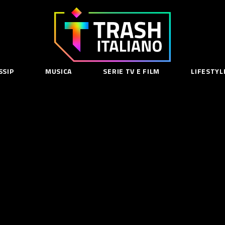
Trash
Italiano
SSIP
MUSICA
SERIE TV E FILM
LIFESTYL
SE
acy Policy
cy Contenuti