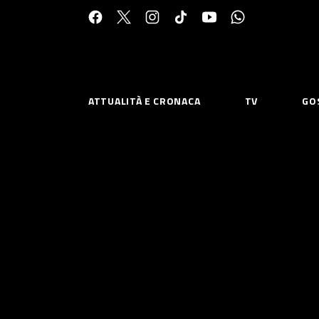
Cerca:
ATTUALITÀ E CRONACA
TV
GO
ESPLORA
RISOR
Chi Siamo
Priv
Contatti
Poli
CONNETTITI