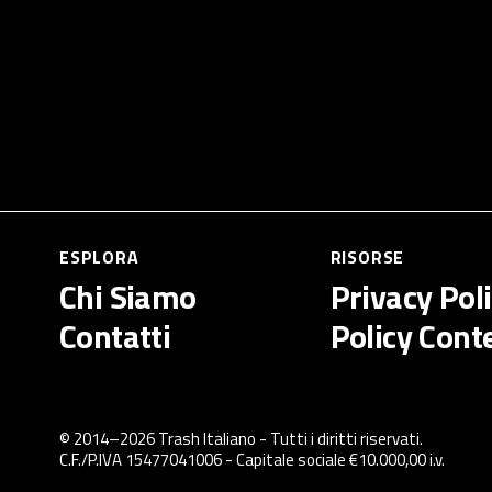
ESPLORA
RISORSE
Chi Siamo
Privacy Pol
Contatti
Policy Cont
© 2014–
2026
Trash Italiano
- Tutti i diritti riservati.
C.F./P.IVA 15477041006 - Capitale sociale €10.000,00 i.v.