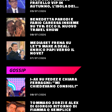
FRATELLO VIP IN
AUTUNNO, L’ISOLA DEI
FAMOSI SLITTA AL 2027
09/07/2026
BENEDETTA PARODI E
FABIO CARESSA INSIEME
SU TV8: ECCO IL NUOVO
TRAVEL SHOW
08/07/2026
MEDIASET FRENA SU
LET’S MAKE A DEAL:
ENRICO PAPI VERSO IL
NOVE?
07/07/2026
GOSSIP
J-AX SU FEDEZ E CHIARA
FERRAGNI: “MI
CHIEDEVANO CONSIGLI”
08/07/2026
TOMMASO ZORZI E ALEX
DI GIORGIO RITORNO DI
FIAMMA O SEMPLICE