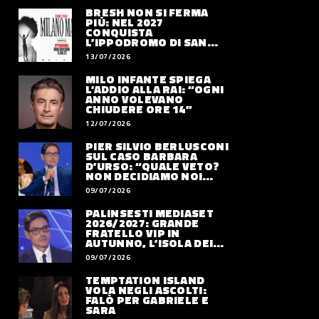
BRESH NON SI FERMA
PIÙ: NEL 2027
CONQUISTA
L’IPPODROMO DI SAN
SIRO CON “MILANO
13/07/2026
MAREA”
MILO INFANTE SPIEGA
L’ADDIO ALLA RAI: “OGNI
ANNO VOLEVANO
CHIUDERE ORE 14”
12/07/2026
PIER SILVIO BERLUSCONI
SUL CASO BARBARA
D’URSO: “QUALE VETO?
NON DECIDIAMO NOI
DOVE LAVORERÀ”
09/07/2026
PALINSESTI MEDIASET
2026/2027: GRANDE
FRATELLO VIP IN
AUTUNNO, L’ISOLA DEI
FAMOSI SLITTA AL 2027
09/07/2026
TEMPTATION ISLAND
VOLA NEGLI ASCOLTI:
FALÒ PER GABRIELE E
SARA