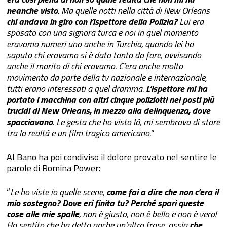
neanche visto
. Ma quelle notti nella città di New Orleans
chi andava in giro con l’ispettore della Polizia?
Lui era
sposato con una signora turca e noi in quel momento
eravamo numeri uno anche in Turchia, quando lei ha
saputo chi eravamo si è data tanto da fare, avvisando
anche il marito di chi eravamo. C’era anche molto
movimento da parte della tv nazionale e internazionale,
tutti erano interessati a quel dramma.
L’ispettore mi ha
portato i macchina con altri cinque poliziotti nei posti più
trucidi di New Orleans, in mezzo alla delinquenza, dove
spacciavano
. Le gesta che ho visto là, mi sembrava di stare
tra la realtà e un film tragico americano.
”
Al Bano ha poi condiviso il dolore provato nel sentire le
parole di Romina Power:
“
Le ho viste io quelle scene,
come fai a dire che non c’era il
mio sostegno? Dove eri finita tu? Perché spari queste
cose alle mie spalle
, non è giusto, non è bello e non è vero!
Ho sentito che ha detto anche un’altra frase, ossia
che