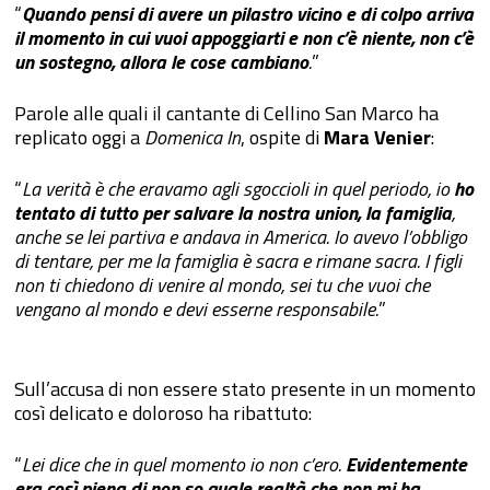
“
Quando pensi di avere un pilastro vicino e di colpo arriva
il momento in cui vuoi appoggiarti e non c’è niente, non c’è
un sostegno, allora le cose cambiano
.
”
Parole alle quali il cantante di Cellino San Marco ha
replicato oggi a
Domenica In
, ospite di
Mara Venier
:
“
La verità è che eravamo agli sgoccioli in quel periodo, io
ho
tentato di tutto per salvare la nostra union, la famiglia
,
anche se lei partiva e andava in America. Io avevo l’obbligo
di tentare, per me la famiglia è sacra e rimane sacra. I figli
non ti chiedono di venire al mondo, sei tu che vuoi che
vengano al mondo e devi esserne responsabile.
”
Sull’accusa di non essere stato presente in un momento
così delicato e doloroso ha ribattuto:
“
Lei dice che in quel momento io non c’ero.
Evidentemente
era così piena di non so quale realtà che non mi ha