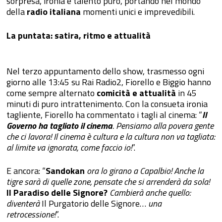
sorpresa, ironia e talento puro, portando nel mondo
della
radio italiana
momenti unici e imprevedibili.
La puntata: satira, ritmo e attualità
Nel terzo appuntamento dello show, trasmesso ogni
giorno alle 13:45 su Rai Radio2, Fiorello e Biggio hanno
come sempre alternato
comicità e attualità
in 45
minuti di puro intrattenimento. Con la consueta ironia
tagliente, Fiorello ha commentato i tagli al cinema: “
Il
Governo ha tagliato il cinema
. Pensiamo alla povera gente
che ci lavora! Il cinema è cultura e la cultura non va tagliata:
al limite va ignorata, come faccio io!
”.
E ancora: “
Sandokan
ora lo girano a Capalbio! Anche la
tigre sarà di quelle zone, pensate che si arrenderà da sola!
Il Paradiso delle Signore?
Cambierà anche quello:
diventerà
Il Purgatorio delle Signore…
una
retrocessione!
”.