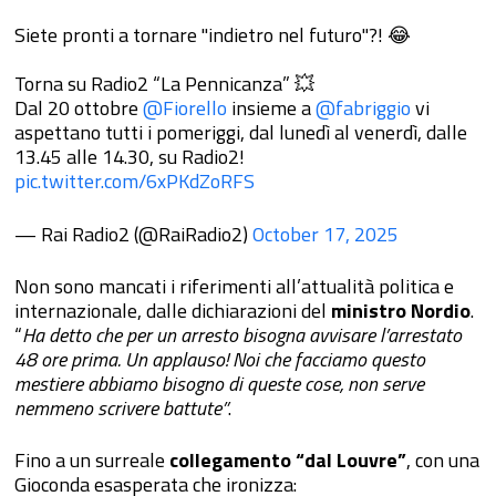
Siete pronti a tornare "indietro nel futuro"?! 😂
Torna su Radio2 “La Pennicanza” 💥
Dal 20 ottobre
@Fiorello
insieme a
@fabriggio
vi
aspettano tutti i pomeriggi, dal lunedì al venerdì, dalle
13.45 alle 14.30, su Radio2!
pic.twitter.com/6xPKdZoRFS
— Rai Radio2 (@RaiRadio2)
October 17, 2025
Non sono mancati i riferimenti all’attualità politica e
internazionale, dalle dichiarazioni del
ministro Nordio
.
“
Ha detto che per un arresto bisogna avvisare l’arrestato
48 ore prima. Un applauso! Noi che facciamo questo
mestiere abbiamo bisogno di queste cose, non serve
nemmeno scrivere battute”
.
Fino a un surreale
collegamento “dal Louvre”
, con una
Gioconda esasperata che ironizza: