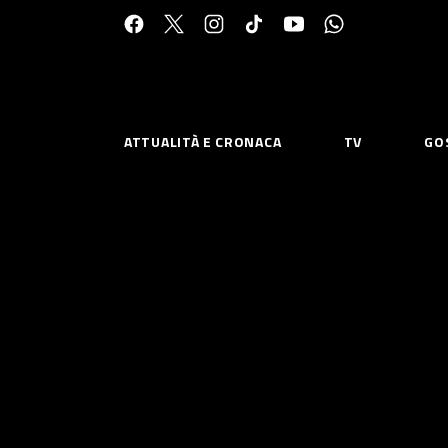
Cerca:
ATTUALITÀ E CRONACA
TV
GO
ESPLORA
RISOR
Chi Siamo
Priv
Contatti
Poli
CONNETTITI