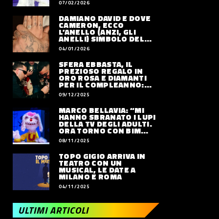
07/02/2026
DAMIANO DAVID E DOVE
CAMERON, ECCO
L’ANELLO (ANZI, GLI
ANELLI) SIMBOLO DEL
LORO AMORE
04/01/2026
SFERA EBBASTA, IL
PREZIOSO REGALO IN
ORO ROSA E DIAMANTI
PER IL COMPLEANNO:
QUANTO VALE
09/12/2025
MARCO BELLAVIA: “MI
HANNO SBRANATO I LUPI
DELLA TV DEGLI ADULTI.
ORA TORNO CON BIM
BUM BAM PARTY”
08/11/2025
TOPO GIGIO ARRIVA IN
TEATRO CON UN
MUSICAL, LE DATE A
MILANO E ROMA
04/11/2025
ULTIMI ARTICOLI