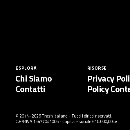
ESPLORA
RISORSE
Chi Siamo
Privacy Pol
Contatti
Policy Cont
© 2014–
2026
Trash Italiano
- Tutti i diritti riservati.
C.F./P.IVA 15477041006 - Capitale sociale €10.000,00 i.v.