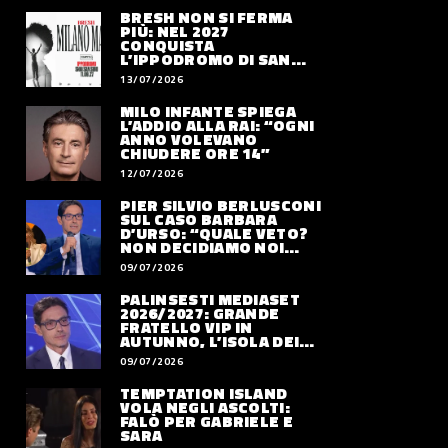
BRESH NON SI FERMA
PIÙ: NEL 2027
CONQUISTA
L’IPPODROMO DI SAN
SIRO CON “MILANO
13/07/2026
MAREA”
MILO INFANTE SPIEGA
L’ADDIO ALLA RAI: “OGNI
ANNO VOLEVANO
CHIUDERE ORE 14”
12/07/2026
PIER SILVIO BERLUSCONI
SUL CASO BARBARA
D’URSO: “QUALE VETO?
NON DECIDIAMO NOI
DOVE LAVORERÀ”
09/07/2026
PALINSESTI MEDIASET
2026/2027: GRANDE
FRATELLO VIP IN
AUTUNNO, L’ISOLA DEI
FAMOSI SLITTA AL 2027
09/07/2026
TEMPTATION ISLAND
VOLA NEGLI ASCOLTI:
FALÒ PER GABRIELE E
SARA