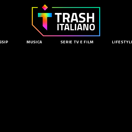
Trash
Italiano
SSIP
MUSICA
SERIE TV E FILM
LIFESTYL
SE
acy Policy
cy Contenuti