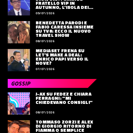
FRATELLO VIP IN
AUTUNNO, L’ISOLA DEI
FAMOSI SLITTA AL 2027
09/07/2026
BENEDETTA PARODI E
FABIO CARESSA INSIEME
SU TV8: ECCO IL NUOVO
TRAVEL SHOW
08/07/2026
MEDIASET FRENA SU
LET’S MAKE A DEAL:
ENRICO PAPI VERSO IL
NOVE?
07/07/2026
GOSSIP
J-AX SU FEDEZ E CHIARA
FERRAGNI: “MI
CHIEDEVANO CONSIGLI”
08/07/2026
TOMMASO ZORZI E ALEX
DI GIORGIO RITORNO DI
FIAMMA O SEMPLICE