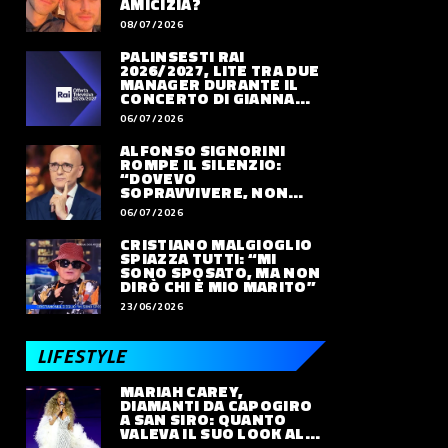
AMICIZIA?
08/07/2026
PALINSESTI RAI
2026/2027, LITE TRA DUE
MANAGER DURANTE IL
CONCERTO DI GIANNA
NANNINI
06/07/2026
ALFONSO SIGNORINI
ROMPE IL SILENZIO:
“DOVEVO
SOPRAVVIVERE, NON
VIVERE”
06/07/2026
CRISTIANO MALGIOGLIO
SPIAZZA TUTTI: “MI
SONO SPOSATO, MA NON
DIRÒ CHI È MIO MARITO”
23/06/2026
LIFESTYLE
MARIAH CAREY,
DIAMANTI DA CAPOGIRO
A SAN SIRO: QUANTO
VALEVA IL SUO LOOK ALLE
OLIMPIADI