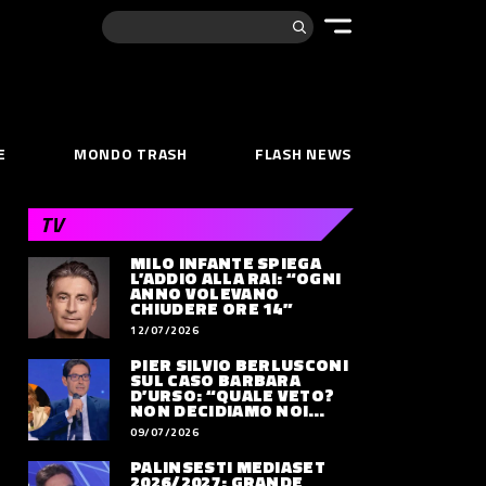
Cerca:
E
MONDO TRASH
FLASH NEWS
TV
MILO INFANTE SPIEGA
L’ADDIO ALLA RAI: “OGNI
ANNO VOLEVANO
CHIUDERE ORE 14”
12/07/2026
PIER SILVIO BERLUSCONI
SUL CASO BARBARA
D’URSO: “QUALE VETO?
NON DECIDIAMO NOI
DOVE LAVORERÀ”
09/07/2026
PALINSESTI MEDIASET
2026/2027: GRANDE