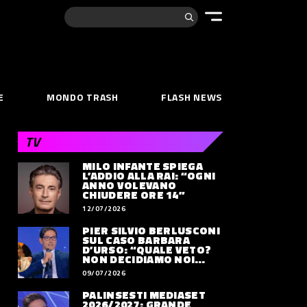
Cerca:
E
MONDO TRASH
FLASH NEWS
TV
MILO INFANTE SPIEGA
L’ADDIO ALLA RAI: “OGNI
ANNO VOLEVANO
CHIUDERE ORE 14”
12/07/2026
PIER SILVIO BERLUSCONI
SUL CASO BARBARA
D’URSO: “QUALE VETO?
NON DECIDIAMO NOI
DOVE LAVORERÀ”
09/07/2026
PALINSESTI MEDIASET
2026/2027: GRANDE