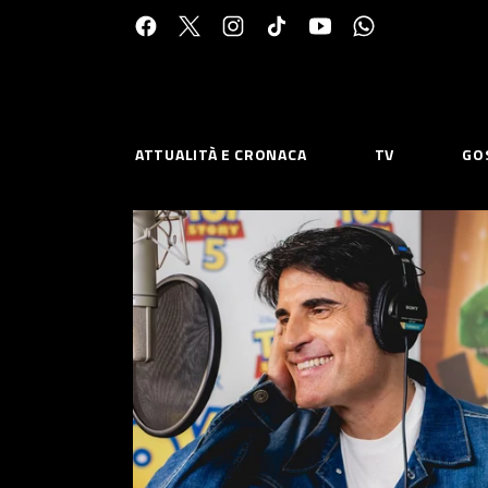
Cerca:
ATTUALITÀ E CRONACA
TV
GO
ESPLORA
RISOR
Chi Siamo
Priv
Contatti
Poli
CONNETTITI