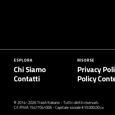
ESPLORA
RISORSE
Chi Siamo
Privacy Pol
Contatti
Policy Cont
© 2014–
2026
Trash Italiano
- Tutti i diritti riservati.
C.F./P.IVA 15477041006 - Capitale sociale €10.000,00 i.v.