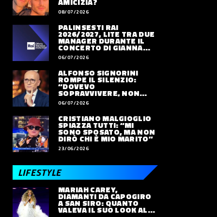
AMICIZIA?
08/07/2026
PALINSESTI RAI
2026/2027, LITE TRA DUE
MANAGER DURANTE IL
CONCERTO DI GIANNA
NANNINI
06/07/2026
ALFONSO SIGNORINI
ROMPE IL SILENZIO:
“DOVEVO
SOPRAVVIVERE, NON
VIVERE”
06/07/2026
CRISTIANO MALGIOGLIO
SPIAZZA TUTTI: “MI
SONO SPOSATO, MA NON
DIRÒ CHI È MIO MARITO”
23/06/2026
LIFESTYLE
MARIAH CAREY,
DIAMANTI DA CAPOGIRO
A SAN SIRO: QUANTO
VALEVA IL SUO LOOK ALLE
OLIMPIADI