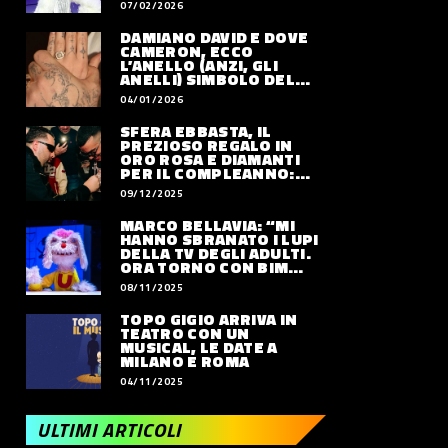
07/02/2026
DAMIANO DAVID E DOVE
CAMERON, ECCO
L’ANELLO (ANZI, GLI
ANELLI) SIMBOLO DEL
LORO AMORE
04/01/2026
SFERA EBBASTA, IL
PREZIOSO REGALO IN
ORO ROSA E DIAMANTI
PER IL COMPLEANNO:
QUANTO VALE
09/12/2025
MARCO BELLAVIA: “MI
HANNO SBRANATO I LUPI
DELLA TV DEGLI ADULTI.
ORA TORNO CON BIM
BUM BAM PARTY”
08/11/2025
TOPO GIGIO ARRIVA IN
TEATRO CON UN
MUSICAL, LE DATE A
MILANO E ROMA
04/11/2025
ULTIMI ARTICOLI