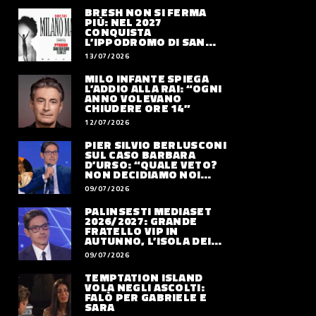
BRESH NON SI FERMA
PIÙ: NEL 2027
CONQUISTA
L’IPPODROMO DI SAN
SIRO CON “MILANO
13/07/2026
MAREA”
MILO INFANTE SPIEGA
L’ADDIO ALLA RAI: “OGNI
ANNO VOLEVANO
CHIUDERE ORE 14”
12/07/2026
PIER SILVIO BERLUSCONI
SUL CASO BARBARA
D’URSO: “QUALE VETO?
NON DECIDIAMO NOI
DOVE LAVORERÀ”
09/07/2026
PALINSESTI MEDIASET
2026/2027: GRANDE
FRATELLO VIP IN
AUTUNNO, L’ISOLA DEI
FAMOSI SLITTA AL 2027
09/07/2026
TEMPTATION ISLAND
VOLA NEGLI ASCOLTI:
FALÒ PER GABRIELE E
SARA