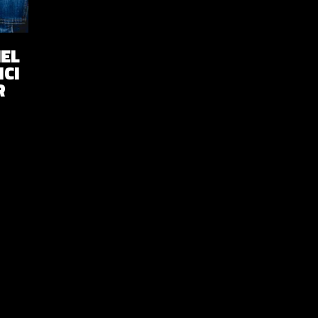
NEL
NCI
R