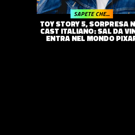
© 2014–
2026
Trash Italiano
- Tutti i diritti riservati.
SAPETE CHE...
C.F./P.IVA 15477041006 - Capitale sociale €10.000,00 i.v.
TOY STORY 5, SORPRESA 
CAST ITALIANO: SAL DA VI
ENTRA NEL MONDO PIXA