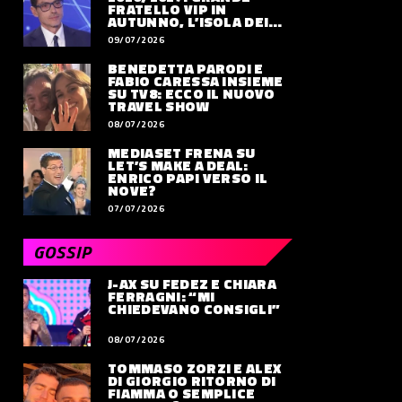
FRATELLO VIP IN
AUTUNNO, L’ISOLA DEI
FAMOSI SLITTA AL 2027
09/07/2026
BENEDETTA PARODI E
FABIO CARESSA INSIEME
SU TV8: ECCO IL NUOVO
TRAVEL SHOW
08/07/2026
MEDIASET FRENA SU
LET’S MAKE A DEAL:
ENRICO PAPI VERSO IL
NOVE?
07/07/2026
GOSSIP
J-AX SU FEDEZ E CHIARA
FERRAGNI: “MI
CHIEDEVANO CONSIGLI”
08/07/2026
TOMMASO ZORZI E ALEX
DI GIORGIO RITORNO DI
FIAMMA O SEMPLICE