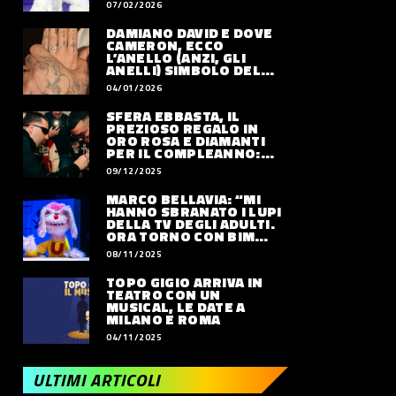
07/02/2026
DAMIANO DAVID E DOVE
CAMERON, ECCO
L’ANELLO (ANZI, GLI
ANELLI) SIMBOLO DEL
LORO AMORE
04/01/2026
SFERA EBBASTA, IL
PREZIOSO REGALO IN
ORO ROSA E DIAMANTI
PER IL COMPLEANNO:
QUANTO VALE
09/12/2025
MARCO BELLAVIA: “MI
HANNO SBRANATO I LUPI
DELLA TV DEGLI ADULTI.
ORA TORNO CON BIM
BUM BAM PARTY”
08/11/2025
TOPO GIGIO ARRIVA IN
TEATRO CON UN
MUSICAL, LE DATE A
MILANO E ROMA
04/11/2025
ULTIMI ARTICOLI