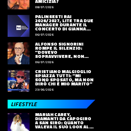
AMICIZIA?
08/07/2026
PALINSESTI RAI
2026/2027, LITE TRA DUE
MANAGER DURANTE IL
CONCERTO DI GIANNA
NANNINI
06/07/2026
ALFONSO SIGNORINI
ROMPE IL SILENZIO:
“DOVEVO
SOPRAVVIVERE, NON
VIVERE”
06/07/2026
CRISTIANO MALGIOGLIO
SPIAZZA TUTTI: “MI
SONO SPOSATO, MA NON
DIRÒ CHI È MIO MARITO”
23/06/2026
LIFESTYLE
MARIAH CAREY,
DIAMANTI DA CAPOGIRO
A SAN SIRO: QUANTO
VALEVA IL SUO LOOK ALLE
OLIMPIADI