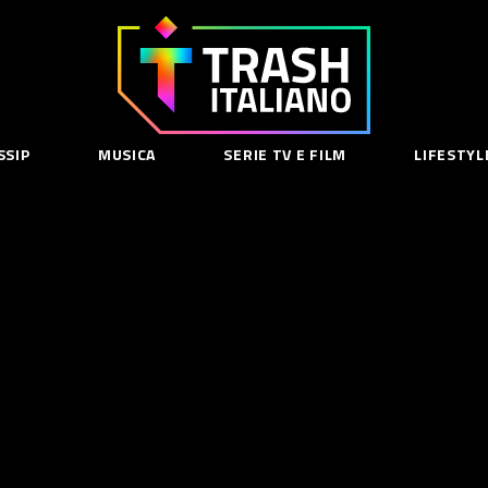
Trash
Italiano
SSIP
MUSICA
SERIE TV E FILM
LIFESTYL
SE
acy Policy
cy Contenuti