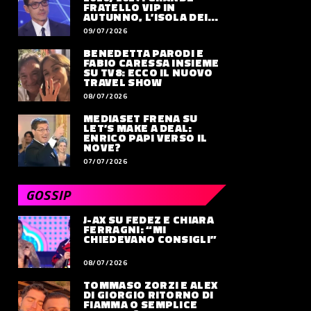
FRATELLO VIP IN
AUTUNNO, L’ISOLA DEI
FAMOSI SLITTA AL 2027
09/07/2026
BENEDETTA PARODI E
FABIO CARESSA INSIEME
SU TV8: ECCO IL NUOVO
TRAVEL SHOW
08/07/2026
MEDIASET FRENA SU
LET’S MAKE A DEAL:
ENRICO PAPI VERSO IL
NOVE?
07/07/2026
GOSSIP
J-AX SU FEDEZ E CHIARA
FERRAGNI: “MI
CHIEDEVANO CONSIGLI”
08/07/2026
TOMMASO ZORZI E ALEX
DI GIORGIO RITORNO DI
FIAMMA O SEMPLICE