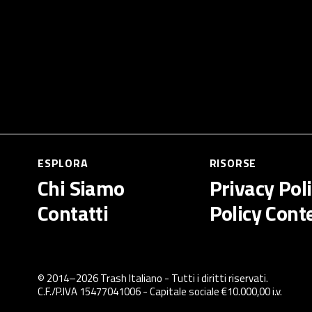
ESPLORA
RISORSE
Chi Siamo
Privacy Pol
Contatti
Policy Cont
© 2014–
2026
Trash Italiano
- Tutti i diritti riservati.
C.F./P.IVA 15477041006 - Capitale sociale €10.000,00 i.v.