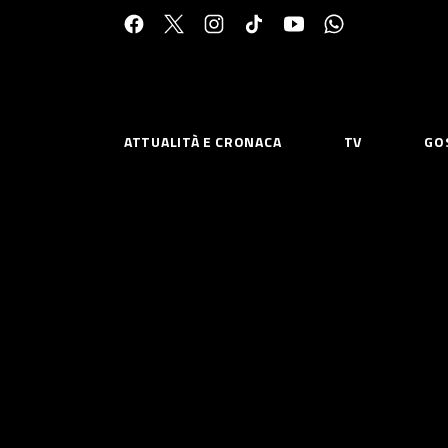
Cerca:
ATTUALITÀ E CRONACA
TV
GO
ESPLORA
RISOR
Chi Siamo
Priv
Contatti
Poli
CONNETTITI