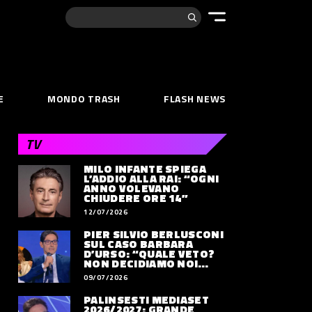
Cerca:
E
MONDO TRASH
FLASH NEWS
TV
MILO INFANTE SPIEGA
L’ADDIO ALLA RAI: “OGNI
ANNO VOLEVANO
CHIUDERE ORE 14”
12/07/2026
PIER SILVIO BERLUSCONI
SUL CASO BARBARA
D’URSO: “QUALE VETO?
NON DECIDIAMO NOI
DOVE LAVORERÀ”
09/07/2026
PALINSESTI MEDIASET
2026/2027: GRANDE