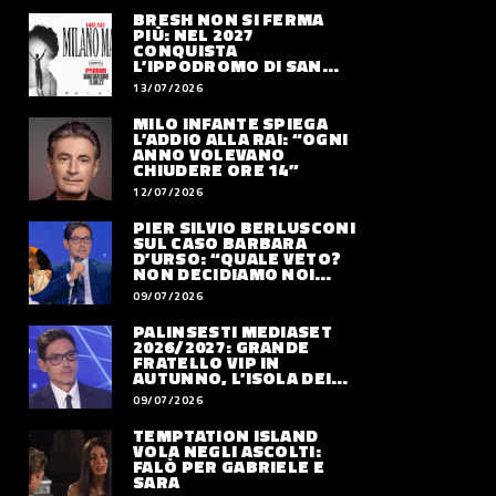
BRESH NON SI FERMA
PIÙ: NEL 2027
CONQUISTA
L’IPPODROMO DI SAN
SIRO CON “MILANO
13/07/2026
MAREA”
MILO INFANTE SPIEGA
L’ADDIO ALLA RAI: “OGNI
ANNO VOLEVANO
CHIUDERE ORE 14”
12/07/2026
PIER SILVIO BERLUSCONI
SUL CASO BARBARA
D’URSO: “QUALE VETO?
NON DECIDIAMO NOI
DOVE LAVORERÀ”
09/07/2026
PALINSESTI MEDIASET
2026/2027: GRANDE
FRATELLO VIP IN
AUTUNNO, L’ISOLA DEI
FAMOSI SLITTA AL 2027
09/07/2026
TEMPTATION ISLAND
VOLA NEGLI ASCOLTI:
FALÒ PER GABRIELE E
SARA