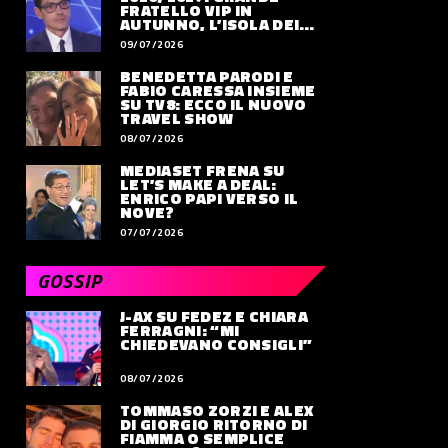
FRATELLO VIP IN
AUTUNNO, L’ISOLA DEI
FAMOSI SLITTA AL 2027
09/07/2026
BENEDETTA PARODI E
FABIO CARESSA INSIEME
SU TV8: ECCO IL NUOVO
TRAVEL SHOW
08/07/2026
MEDIASET FRENA SU
LET’S MAKE A DEAL:
ENRICO PAPI VERSO IL
NOVE?
07/07/2026
GOSSIP
J-AX SU FEDEZ E CHIARA
FERRAGNI: “MI
CHIEDEVANO CONSIGLI”
08/07/2026
TOMMASO ZORZI E ALEX
DI GIORGIO RITORNO DI
FIAMMA O SEMPLICE