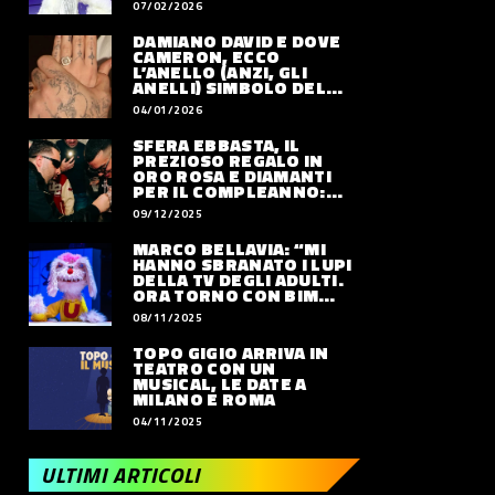
07/02/2026
DAMIANO DAVID E DOVE
CAMERON, ECCO
L’ANELLO (ANZI, GLI
ANELLI) SIMBOLO DEL
LORO AMORE
04/01/2026
SFERA EBBASTA, IL
PREZIOSO REGALO IN
ORO ROSA E DIAMANTI
PER IL COMPLEANNO:
QUANTO VALE
09/12/2025
MARCO BELLAVIA: “MI
HANNO SBRANATO I LUPI
DELLA TV DEGLI ADULTI.
ORA TORNO CON BIM
BUM BAM PARTY”
08/11/2025
TOPO GIGIO ARRIVA IN
TEATRO CON UN
MUSICAL, LE DATE A
MILANO E ROMA
04/11/2025
ULTIMI ARTICOLI