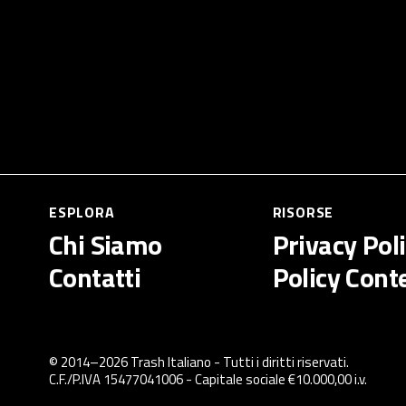
ESPLORA
RISORSE
Chi Siamo
Privacy Pol
Contatti
Policy Cont
© 2014–
2026
Trash Italiano
- Tutti i diritti riservati.
C.F./P.IVA 15477041006 - Capitale sociale €10.000,00 i.v.