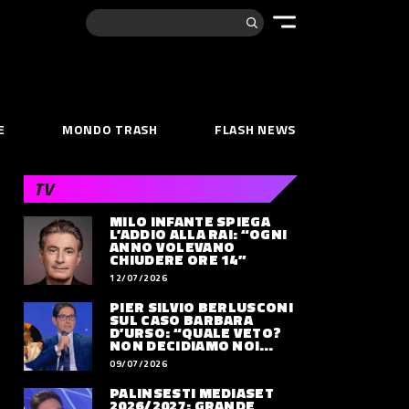
Cerca:
E
MONDO TRASH
FLASH NEWS
TV
MILO INFANTE SPIEGA
L’ADDIO ALLA RAI: “OGNI
ANNO VOLEVANO
CHIUDERE ORE 14”
12/07/2026
PIER SILVIO BERLUSCONI
SUL CASO BARBARA
D’URSO: “QUALE VETO?
NON DECIDIAMO NOI
DOVE LAVORERÀ”
09/07/2026
PALINSESTI MEDIASET
2026/2027: GRANDE