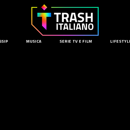
Trash
Italiano
SSIP
MUSICA
SERIE TV E FILM
LIFESTYL
SE
acy Policy
cy Contenuti