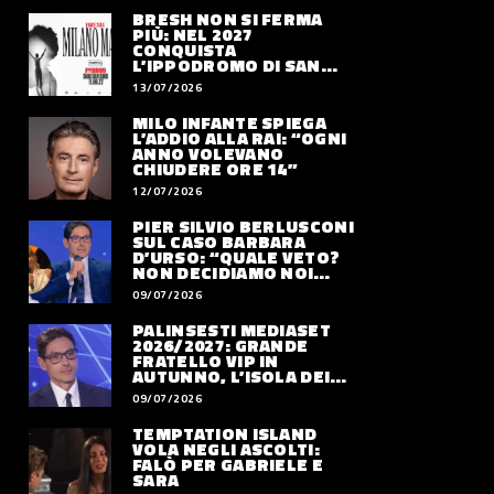
BRESH NON SI FERMA
PIÙ: NEL 2027
CONQUISTA
L’IPPODROMO DI SAN
SIRO CON “MILANO
13/07/2026
MAREA”
MILO INFANTE SPIEGA
L’ADDIO ALLA RAI: “OGNI
ANNO VOLEVANO
CHIUDERE ORE 14”
12/07/2026
PIER SILVIO BERLUSCONI
SUL CASO BARBARA
D’URSO: “QUALE VETO?
NON DECIDIAMO NOI
DOVE LAVORERÀ”
09/07/2026
PALINSESTI MEDIASET
2026/2027: GRANDE
FRATELLO VIP IN
AUTUNNO, L’ISOLA DEI
FAMOSI SLITTA AL 2027
09/07/2026
TEMPTATION ISLAND
VOLA NEGLI ASCOLTI:
FALÒ PER GABRIELE E
SARA