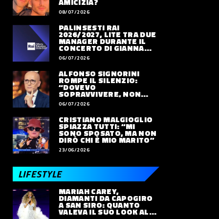
AMICIZIA?
08/07/2026
PALINSESTI RAI
2026/2027, LITE TRA DUE
MANAGER DURANTE IL
CONCERTO DI GIANNA
NANNINI
06/07/2026
ALFONSO SIGNORINI
ROMPE IL SILENZIO:
“DOVEVO
SOPRAVVIVERE, NON
VIVERE”
06/07/2026
CRISTIANO MALGIOGLIO
SPIAZZA TUTTI: “MI
SONO SPOSATO, MA NON
DIRÒ CHI È MIO MARITO”
23/06/2026
LIFESTYLE
MARIAH CAREY,
DIAMANTI DA CAPOGIRO
A SAN SIRO: QUANTO
VALEVA IL SUO LOOK ALLE
OLIMPIADI