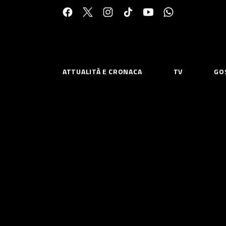
Cerca:
ATTUALITÀ E CRONACA
TV
GO
ESPLORA
RISOR
Chi Siamo
Priv
Contatti
Poli
CONNETTITI