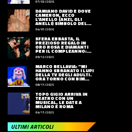
07/02/2026
DAMIANO DAVID E DOVE
CAMERON, ECCO
L’ANELLO (ANZI, GLI
ANELLI) SIMBOLO DEL
LORO AMORE
04/01/2026
SFERA EBBASTA, IL
PREZIOSO REGALO IN
ORO ROSA E DIAMANTI
PER IL COMPLEANNO:
QUANTO VALE
09/12/2025
MARCO BELLAVIA: “MI
HANNO SBRANATO I LUPI
DELLA TV DEGLI ADULTI.
ORA TORNO CON BIM
BUM BAM PARTY”
08/11/2025
TOPO GIGIO ARRIVA IN
TEATRO CON UN
MUSICAL, LE DATE A
MILANO E ROMA
04/11/2025
ULTIMI ARTICOLI