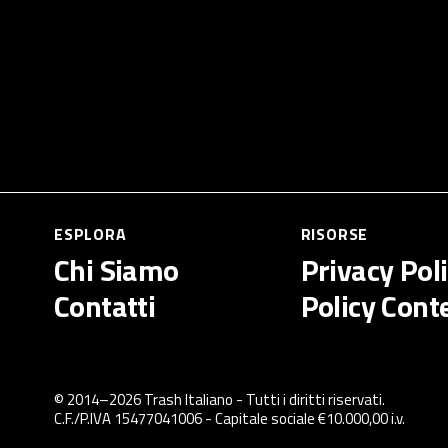
ESPLORA
RISORSE
Chi Siamo
Privacy Pol
Contatti
Policy Cont
© 2014–
2026
Trash Italiano
- Tutti i diritti riservati.
C.F./P.IVA 15477041006 - Capitale sociale €10.000,00 i.v.