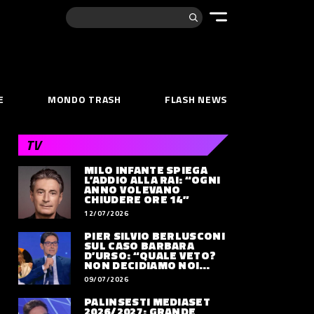
Cerca:
E
MONDO TRASH
FLASH NEWS
TV
MILO INFANTE SPIEGA
L’ADDIO ALLA RAI: “OGNI
ANNO VOLEVANO
CHIUDERE ORE 14”
12/07/2026
PIER SILVIO BERLUSCONI
SUL CASO BARBARA
D’URSO: “QUALE VETO?
NON DECIDIAMO NOI
DOVE LAVORERÀ”
09/07/2026
PALINSESTI MEDIASET
2026/2027: GRANDE