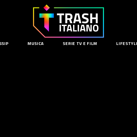
Trash
Italiano
SSIP
MUSICA
SERIE TV E FILM
LIFESTYL
SE
acy Policy
cy Contenuti