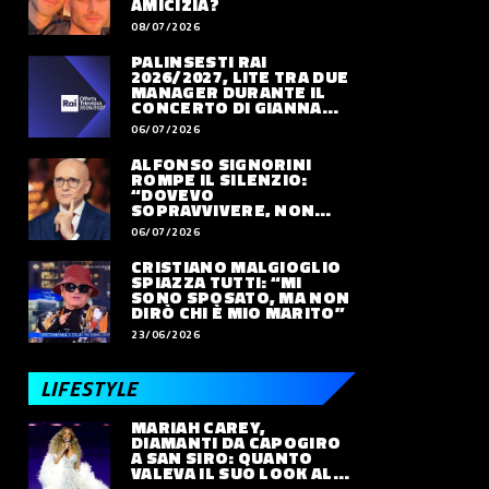
AMICIZIA?
08/07/2026
PALINSESTI RAI
2026/2027, LITE TRA DUE
MANAGER DURANTE IL
CONCERTO DI GIANNA
NANNINI
06/07/2026
ALFONSO SIGNORINI
ROMPE IL SILENZIO:
“DOVEVO
SOPRAVVIVERE, NON
VIVERE”
06/07/2026
CRISTIANO MALGIOGLIO
SPIAZZA TUTTI: “MI
SONO SPOSATO, MA NON
DIRÒ CHI È MIO MARITO”
23/06/2026
LIFESTYLE
MARIAH CAREY,
DIAMANTI DA CAPOGIRO
A SAN SIRO: QUANTO
VALEVA IL SUO LOOK ALLE
OLIMPIADI