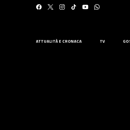
Cerca:
ATTUALITÀ E CRONACA
TV
GO
ESPLORA
RISOR
Chi Siamo
Priv
Contatti
Poli
CONNETTITI