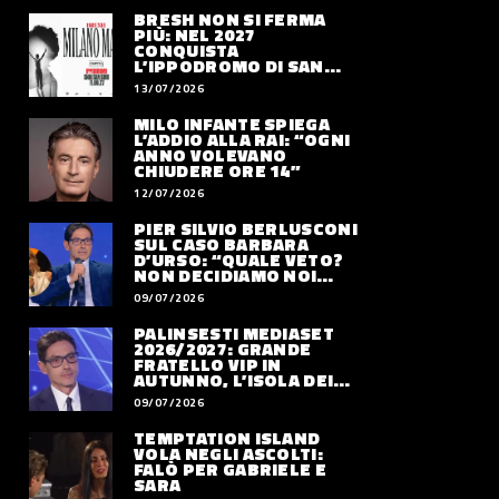
BRESH NON SI FERMA
PIÙ: NEL 2027
CONQUISTA
L’IPPODROMO DI SAN
SIRO CON “MILANO
13/07/2026
MAREA”
MILO INFANTE SPIEGA
L’ADDIO ALLA RAI: “OGNI
ANNO VOLEVANO
CHIUDERE ORE 14”
12/07/2026
PIER SILVIO BERLUSCONI
SUL CASO BARBARA
D’URSO: “QUALE VETO?
NON DECIDIAMO NOI
DOVE LAVORERÀ”
09/07/2026
PALINSESTI MEDIASET
2026/2027: GRANDE
FRATELLO VIP IN
AUTUNNO, L’ISOLA DEI
FAMOSI SLITTA AL 2027
09/07/2026
TEMPTATION ISLAND
VOLA NEGLI ASCOLTI:
FALÒ PER GABRIELE E
SARA