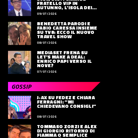
FRATELLO VIP IN
AUTUNNO, L’ISOLA DEI
FAMOSI SLITTA AL 2027
09/07/2026
BENEDETTA PARODI E
FABIO CARESSA INSIEME
SU TV8: ECCO IL NUOVO
TRAVEL SHOW
08/07/2026
MEDIASET FRENA SU
LET’S MAKE A DEAL:
ENRICO PAPI VERSO IL
NOVE?
07/07/2026
GOSSIP
J-AX SU FEDEZ E CHIARA
FERRAGNI: “MI
CHIEDEVANO CONSIGLI”
08/07/2026
TOMMASO ZORZI E ALEX
DI GIORGIO RITORNO DI
FIAMMA O SEMPLICE