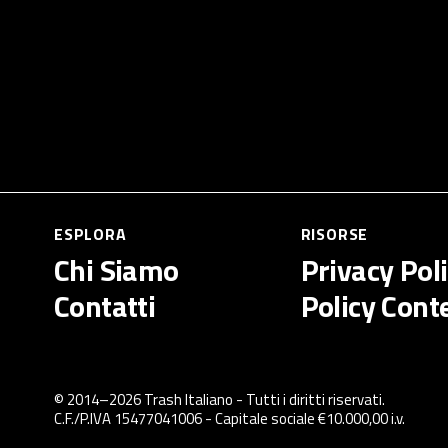
ESPLORA
RISORSE
Chi Siamo
Privacy Pol
Contatti
Policy Cont
© 2014–
2026
Trash Italiano
- Tutti i diritti riservati.
C.F./P.IVA 15477041006 - Capitale sociale €10.000,00 i.v.