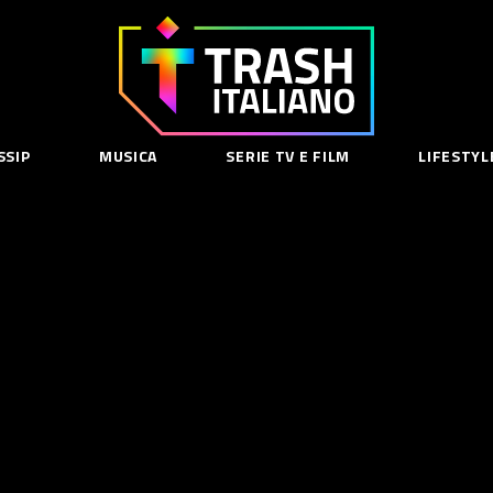
Trash
Italiano
SSIP
MUSICA
SERIE TV E FILM
LIFESTYL
SE
acy Policy
cy Contenuti