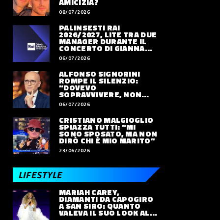
AMICIZIA?
08/07/2026
PALINSESTI RAI
2026/2027, LITE TRA DUE
MANAGER DURANTE IL
CONCERTO DI GIANNA
NANNINI
06/07/2026
ALFONSO SIGNORINI
ROMPE IL SILENZIO:
“DOVEVO
SOPRAVVIVERE, NON
VIVERE”
06/07/2026
CRISTIANO MALGIOGLIO
SPIAZZA TUTTI: “MI
SONO SPOSATO, MA NON
DIRÒ CHI È MIO MARITO”
23/06/2026
LIFESTYLE
MARIAH CAREY,
DIAMANTI DA CAPOGIRO
A SAN SIRO: QUANTO
VALEVA IL SUO LOOK ALLE
OLIMPIADI