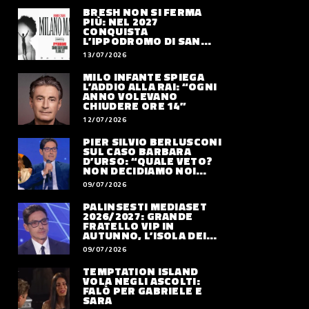
BRESH NON SI FERMA
PIÙ: NEL 2027
CONQUISTA
L’IPPODROMO DI SAN
SIRO CON “MILANO
13/07/2026
MAREA”
MILO INFANTE SPIEGA
L’ADDIO ALLA RAI: “OGNI
ANNO VOLEVANO
CHIUDERE ORE 14”
12/07/2026
PIER SILVIO BERLUSCONI
SUL CASO BARBARA
D’URSO: “QUALE VETO?
NON DECIDIAMO NOI
DOVE LAVORERÀ”
09/07/2026
PALINSESTI MEDIASET
2026/2027: GRANDE
FRATELLO VIP IN
AUTUNNO, L’ISOLA DEI
FAMOSI SLITTA AL 2027
09/07/2026
TEMPTATION ISLAND
VOLA NEGLI ASCOLTI:
FALÒ PER GABRIELE E
SARA