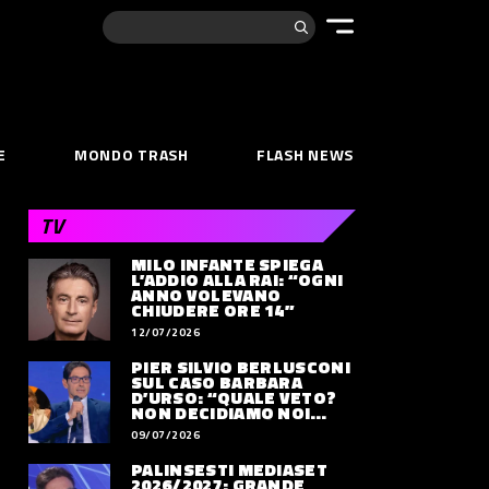
Cerca:
E
MONDO TRASH
FLASH NEWS
TV
MILO INFANTE SPIEGA
L’ADDIO ALLA RAI: “OGNI
ANNO VOLEVANO
CHIUDERE ORE 14”
12/07/2026
PIER SILVIO BERLUSCONI
SUL CASO BARBARA
D’URSO: “QUALE VETO?
NON DECIDIAMO NOI
DOVE LAVORERÀ”
09/07/2026
PALINSESTI MEDIASET
2026/2027: GRANDE