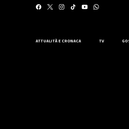
Cerca:
ATTUALITÀ E CRONACA
TV
GO
ESPLORA
RISOR
Chi Siamo
Priv
Contatti
Poli
CONNETTITI