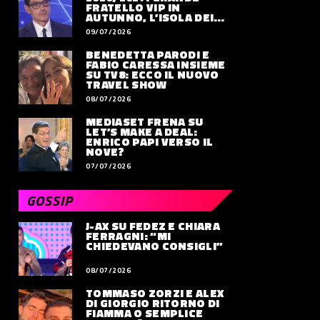
FRATELLO VIP IN
AUTUNNO, L’ISOLA DEI
FAMOSI SLITTA AL 2027
09/07/2026
BENEDETTA PARODI E
FABIO CARESSA INSIEME
SU TV8: ECCO IL NUOVO
TRAVEL SHOW
08/07/2026
MEDIASET FRENA SU
LET’S MAKE A DEAL:
ENRICO PAPI VERSO IL
NOVE?
07/07/2026
GOSSIP
J-AX SU FEDEZ E CHIARA
FERRAGNI: “MI
CHIEDEVANO CONSIGLI”
08/07/2026
TOMMASO ZORZI E ALEX
DI GIORGIO RITORNO DI
FIAMMA O SEMPLICE