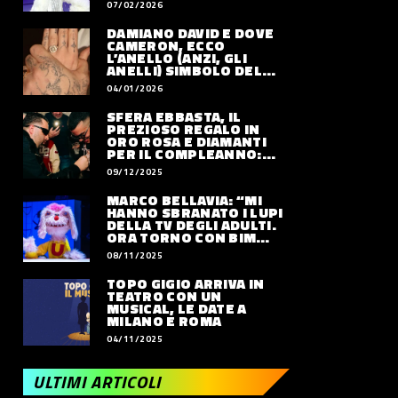
07/02/2026
DAMIANO DAVID E DOVE
CAMERON, ECCO
L’ANELLO (ANZI, GLI
ANELLI) SIMBOLO DEL
LORO AMORE
04/01/2026
SFERA EBBASTA, IL
PREZIOSO REGALO IN
ORO ROSA E DIAMANTI
PER IL COMPLEANNO:
QUANTO VALE
09/12/2025
MARCO BELLAVIA: “MI
HANNO SBRANATO I LUPI
DELLA TV DEGLI ADULTI.
ORA TORNO CON BIM
BUM BAM PARTY”
08/11/2025
TOPO GIGIO ARRIVA IN
TEATRO CON UN
MUSICAL, LE DATE A
MILANO E ROMA
04/11/2025
ULTIMI ARTICOLI