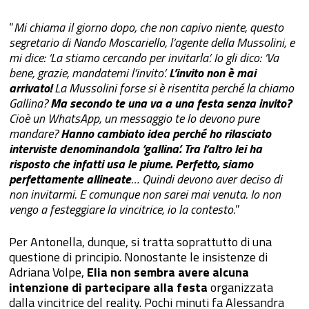
“
Mi chiama il giorno dopo, che non capivo niente, questo
segretario di Nando Moscariello, l’agente della Mussolini, e
mi dice: ‘La stiamo cercando per invitarla’. Io gli dico: ‘Va
bene, grazie, mandatemi l’invito’.
L’invito non è mai
arrivato!
La Mussolini forse si è risentita perché la chiamo
Gallina?
Ma secondo te una va a una festa senza invito?
Cioè un WhatsApp, un messaggio te lo devono pure
mandare?
Hanno cambiato idea perché ho rilasciato
interviste denominandola ‘gallina’. Tra l’altro lei ha
risposto che infatti usa le piume. Perfetto, siamo
perfettamente allineate
… Quindi devono aver deciso di
non invitarmi. E comunque non sarei mai venuta. Io non
vengo a festeggiare la vincitrice, io la contesto.
”
Per Antonella, dunque, si tratta soprattutto di una
questione di principio. Nonostante le insistenze di
Adriana Volpe,
Elia non sembra avere alcuna
intenzione di partecipare alla festa
organizzata
dalla vincitrice del reality. Pochi minuti fa Alessandra