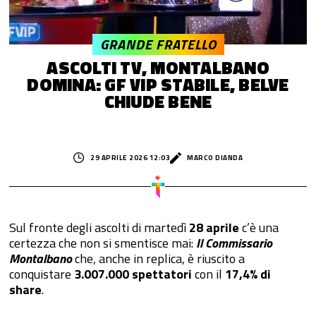
GRANDE FRATELLO
ASCOLTI TV, MONTALBANO
DOMINA: GF VIP STABILE, BELVE
CHIUDE BENE
29 APRILE 2026 12:03
MARCO DIANDA
Sul fronte degli ascolti di martedì
28 aprile
c’è una
certezza che non si smentisce mai:
Il Commissario
Montalbano
che, anche in replica, è riuscito a
conquistare
3.007.000 spettatori
con il
17,4% di
share
.