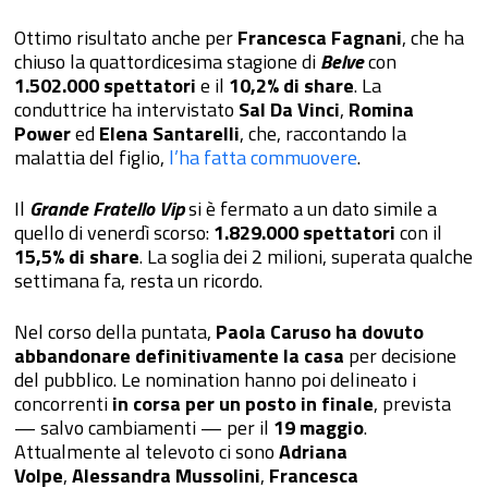
Ottimo risultato anche per
Francesca Fagnani
, che ha
chiuso la quattordicesima stagione di
Belv
e
con
1.502.000 spettatori
e il
10,2% di share
. La
conduttrice ha intervistato
Sal Da Vinci
,
Romina
Power
ed
Elena Santarelli
, che, raccontando la
malattia del figlio,
l’ha fatta commuovere
.
Il
Grande Fratello Vip
si è fermato a un dato simile a
quello di venerdì scorso:
1.829.000 spettatori
con il
15,5% di share
. La soglia dei 2 milioni, superata qualche
settimana fa, resta un ricordo.
Nel corso della puntata,
Paola Caruso
ha dovuto
abbandonare definitivamente la casa
per decisione
del pubblico. Le nomination hanno poi delineato i
concorrenti
in corsa per un posto in finale
, prevista
— salvo cambiamenti — per il
19 maggio
.
Attualmente al televoto ci sono
Adriana
Volpe
,
Alessandra Mussolini
,
Francesca