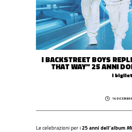
© 2014–
2026
Trash Italiano
- Tutti i diritti riservati.
C.F./P.IVA 15477041006 - Capitale sociale €10.000,00 i.v.
I BACKSTREET BOYS REPLI
THAT WAY” 25 ANNI DO
I biglie
16 DICEMBRE
Le celebrazioni per i
25 anni dell’album
Mi