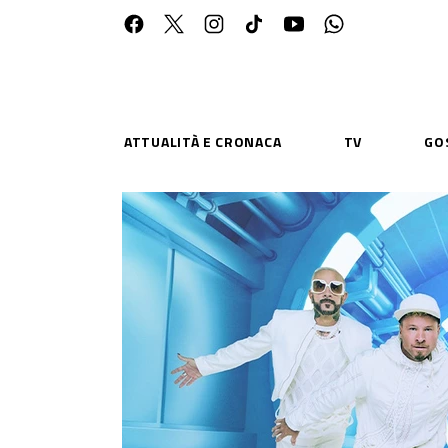
ATTUALITÀ E CRONACA
TV
GO
ESPLORA
RISOR
Chi Siamo
Priv
Contatti
Poli
CONNETTITI