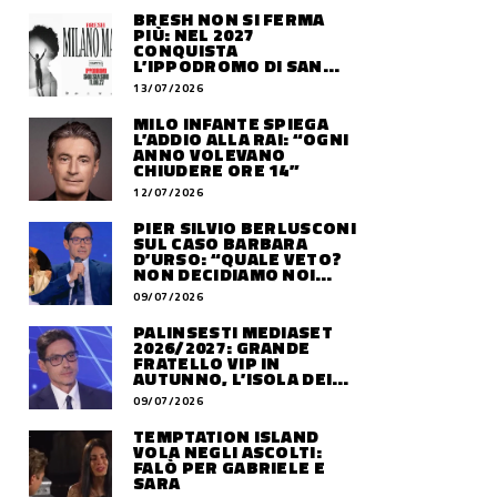
BRESH NON SI FERMA
PIÙ: NEL 2027
CONQUISTA
L’IPPODROMO DI SAN
SIRO CON “MILANO
13/07/2026
MAREA”
MILO INFANTE SPIEGA
L’ADDIO ALLA RAI: “OGNI
ANNO VOLEVANO
CHIUDERE ORE 14”
12/07/2026
PIER SILVIO BERLUSCONI
SUL CASO BARBARA
D’URSO: “QUALE VETO?
NON DECIDIAMO NOI
DOVE LAVORERÀ”
09/07/2026
PALINSESTI MEDIASET
2026/2027: GRANDE
FRATELLO VIP IN
AUTUNNO, L’ISOLA DEI
FAMOSI SLITTA AL 2027
09/07/2026
TEMPTATION ISLAND
VOLA NEGLI ASCOLTI:
FALÒ PER GABRIELE E
SARA