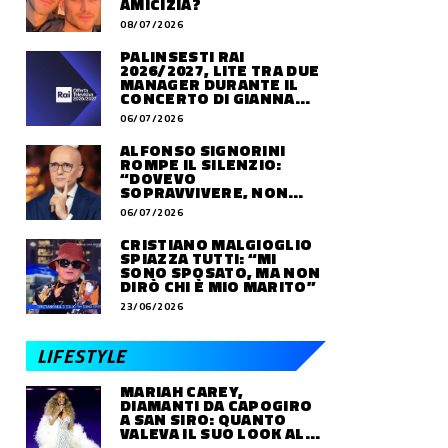
AMICIZIA?
08/07/2026
PALINSESTI RAI
2026/2027, LITE TRA DUE
MANAGER DURANTE IL
CONCERTO DI GIANNA
NANNINI
06/07/2026
ALFONSO SIGNORINI
ROMPE IL SILENZIO:
“DOVEVO
SOPRAVVIVERE, NON
VIVERE”
06/07/2026
CRISTIANO MALGIOGLIO
SPIAZZA TUTTI: “MI
SONO SPOSATO, MA NON
DIRÒ CHI È MIO MARITO”
23/06/2026
LIFESTYLE
MARIAH CAREY,
DIAMANTI DA CAPOGIRO
A SAN SIRO: QUANTO
VALEVA IL SUO LOOK ALLE
OLIMPIADI