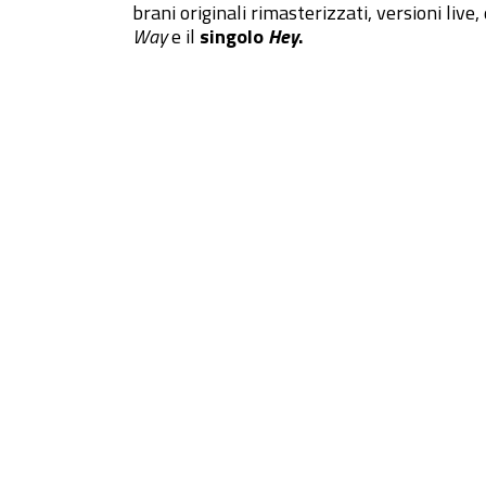
brani originali rimasterizzati, versioni live
Way
e il
singolo
Hey
.