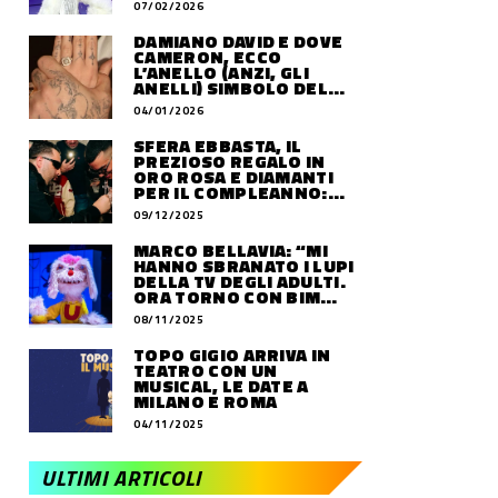
07/02/2026
DAMIANO DAVID E DOVE
CAMERON, ECCO
L’ANELLO (ANZI, GLI
ANELLI) SIMBOLO DEL
LORO AMORE
04/01/2026
SFERA EBBASTA, IL
PREZIOSO REGALO IN
ORO ROSA E DIAMANTI
PER IL COMPLEANNO:
QUANTO VALE
09/12/2025
MARCO BELLAVIA: “MI
HANNO SBRANATO I LUPI
DELLA TV DEGLI ADULTI.
ORA TORNO CON BIM
BUM BAM PARTY”
08/11/2025
TOPO GIGIO ARRIVA IN
TEATRO CON UN
MUSICAL, LE DATE A
MILANO E ROMA
04/11/2025
ULTIMI ARTICOLI