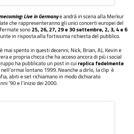
omecoming: Live in Germany
e andrà in scena alla Merkur
date che rappresenteranno gli unici concerti europei del
onfermate sono
25, 26, 27, 29 e 30 settembre, 2, 3, 4 e 6
iunte in risposta alla fortissima richiesta del pubblico.
è mai spento in questi decenni, Nick, Brian, AJ, Kevin e
a e propria chicca che ha acceso ancora di più i social
l gruppo ha pubblicato un post in cui
replica fedelmente
 nell’ormai lontano 1999. Neanche a dirlo, la clip è
ia, abiti e set richiamano in modo dichiarato
ni ’90 e l’inizio dei 2000.