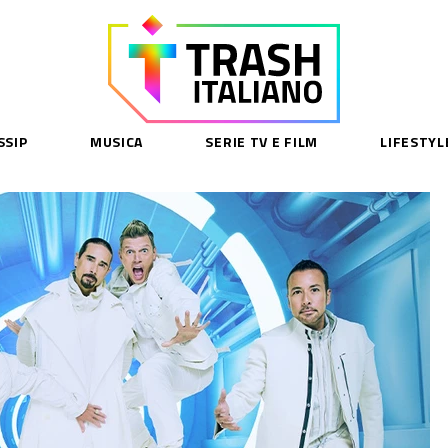
SSIP
MUSICA
SERIE TV E FILM
LIFESTYL
SE
acy Policy
cy Contenuti