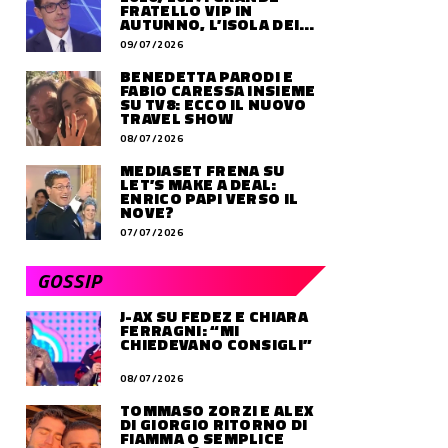
FRATELLO VIP IN
AUTUNNO, L’ISOLA DEI
FAMOSI SLITTA AL 2027
09/07/2026
BENEDETTA PARODI E
FABIO CARESSA INSIEME
SU TV8: ECCO IL NUOVO
TRAVEL SHOW
08/07/2026
MEDIASET FRENA SU
LET’S MAKE A DEAL:
ENRICO PAPI VERSO IL
NOVE?
07/07/2026
GOSSIP
J-AX SU FEDEZ E CHIARA
FERRAGNI: “MI
CHIEDEVANO CONSIGLI”
08/07/2026
TOMMASO ZORZI E ALEX
DI GIORGIO RITORNO DI
FIAMMA O SEMPLICE