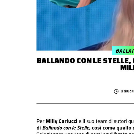
© 2014–
2026
Trash Italiano
- Tutti i diritti riservati.
C.F./P.IVA 15477041006 - Capitale sociale €10.000,00 i.v.
BALLA
BALLANDO CON LE STELLE, 
MIL
9 GIUGN
Per
Milly Carlucci
e il suo team di autori qu
di
Ballando con le Stelle
, così come quello 