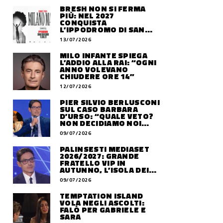
BRESH NON SI FERMA
PIÙ: NEL 2027
CONQUISTA
L’IPPODROMO DI SAN
SIRO CON “MILANO
13/07/2026
MAREA”
MILO INFANTE SPIEGA
L’ADDIO ALLA RAI: “OGNI
ANNO VOLEVANO
CHIUDERE ORE 14”
12/07/2026
PIER SILVIO BERLUSCONI
SUL CASO BARBARA
D’URSO: “QUALE VETO?
NON DECIDIAMO NOI
DOVE LAVORERÀ”
09/07/2026
PALINSESTI MEDIASET
2026/2027: GRANDE
FRATELLO VIP IN
AUTUNNO, L’ISOLA DEI
FAMOSI SLITTA AL 2027
09/07/2026
TEMPTATION ISLAND
VOLA NEGLI ASCOLTI:
FALÒ PER GABRIELE E
SARA