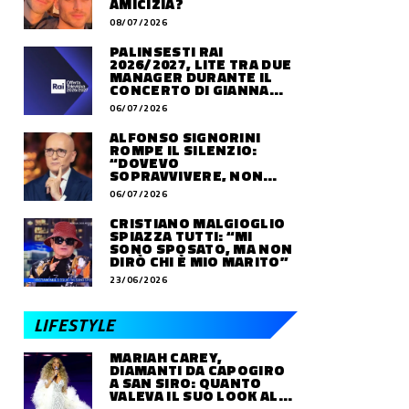
AMICIZIA?
08/07/2026
PALINSESTI RAI
2026/2027, LITE TRA DUE
MANAGER DURANTE IL
CONCERTO DI GIANNA
NANNINI
06/07/2026
ALFONSO SIGNORINI
ROMPE IL SILENZIO:
“DOVEVO
SOPRAVVIVERE, NON
VIVERE”
06/07/2026
CRISTIANO MALGIOGLIO
SPIAZZA TUTTI: “MI
SONO SPOSATO, MA NON
DIRÒ CHI È MIO MARITO”
23/06/2026
LIFESTYLE
MARIAH CAREY,
DIAMANTI DA CAPOGIRO
A SAN SIRO: QUANTO
VALEVA IL SUO LOOK ALLE
OLIMPIADI