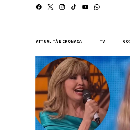
ATTUALITÀ E CRONACA
TV
GO
ESPLORA
RISOR
Chi Siamo
Priv
Contatti
Poli
CONNETTITI