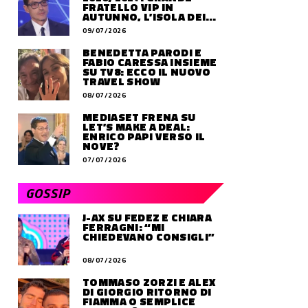
FRATELLO VIP IN
AUTUNNO, L’ISOLA DEI
FAMOSI SLITTA AL 2027
09/07/2026
BENEDETTA PARODI E
FABIO CARESSA INSIEME
SU TV8: ECCO IL NUOVO
TRAVEL SHOW
08/07/2026
MEDIASET FRENA SU
LET’S MAKE A DEAL:
ENRICO PAPI VERSO IL
NOVE?
07/07/2026
GOSSIP
J-AX SU FEDEZ E CHIARA
FERRAGNI: “MI
CHIEDEVANO CONSIGLI”
08/07/2026
TOMMASO ZORZI E ALEX
DI GIORGIO RITORNO DI
FIAMMA O SEMPLICE