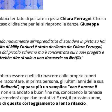
abbia tentato di portare in pista
Chiara Ferragni
. Chiusa
caso di dire che per lei si riaprono le danze.
Giuseppe
ndo nuovamente all’imprenditrice di scendere in pista su Rai
vito di Milly Carlucci è stato declinato da Chiara Ferragni,
a dal piccolo schermo ma è concentrata sui nuovi progetti e
trebbe dire sì solo a una docuserie su Netflix
.
”
ebbero essere quelli di rinascere dalle proprie ceneri
 raccontare, in prima persona, gli ultimi anni della sua
 Ballando
”, appare più un semplice “
non è ancora il
ito non era andato a buon fine ma, conoscendo la tenacia
 arrenderà dopo due tentativi. E così, il prossimo anno,
to di questo corteggiamento a lento rilascio
.