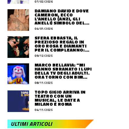
07/02/2026
DAMIANO DAVID E DOVE
CAMERON, ECCO
L’ANELLO (ANZI, GLI
ANELLI) SIMBOLO DEL
LORO AMORE
04/01/2026
SFERA EBBASTA, IL
PREZIOSO REGALO IN
ORO ROSA E DIAMANTI
PER IL COMPLEANNO:
QUANTO VALE
09/12/2025
MARCO BELLAVIA: “MI
HANNO SBRANATO I LUPI
DELLA TV DEGLI ADULTI.
ORA TORNO CON BIM
BUM BAM PARTY”
08/11/2025
TOPO GIGIO ARRIVA IN
TEATRO CON UN
MUSICAL, LE DATE A
MILANO E ROMA
04/11/2025
ULTIMI ARTICOLI