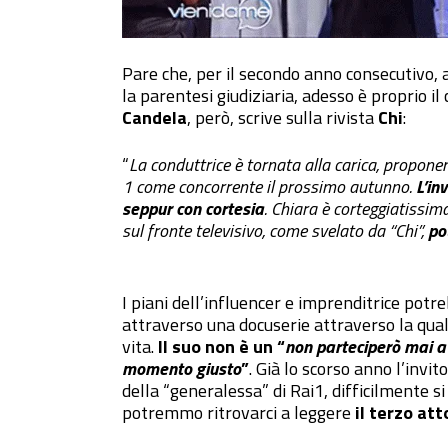
Pare che, per il secondo anno consecutivo, 
la parentesi giudiziaria, adesso è proprio il 
Candela
, però, scrive sulla rivista
Chi
:
“
La conduttrice è tornata alla carica, propone
1 come concorrente il prossimo autunno.
L’in
seppur con cortesia
. Chiara è corteggiatissim
sul fronte televisivo, come svelato da “Chi”,
po
I piani dell’influencer e imprenditrice potr
attraverso una docuserie attraverso la quale
vita.
Il suo non è un “
non parteciperò mai a
momento giusto
”
. Già lo scorso anno l’inv
della “generalessa” di Rai1, difficilmente si
potremmo ritrovarci a leggere
il terzo at