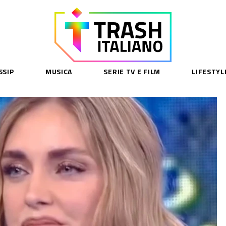
SSIP
MUSICA
SERIE TV E FILM
LIFESTYL
SE
acy Policy
cy Contenuti