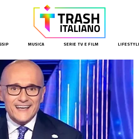
SSIP
MUSICA
SERIE TV E FILM
LIFESTYL
SE
acy Policy
cy Contenuti