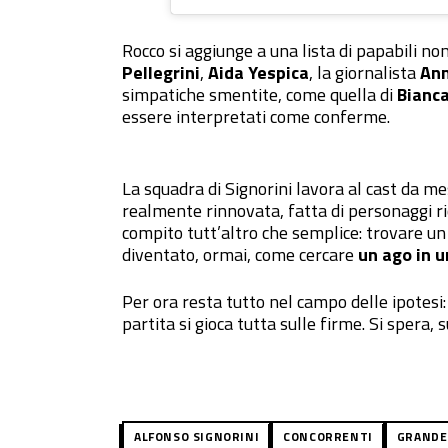
Rocco si aggiunge a una lista di papabili n
Pellegrini
,
Aida Yespica
, la giornalista
Ann
simpatiche smentite, come quella di
Bianca
essere interpretati come conferme.
La squadra di Signorini lavora al cast da mes
realmente rinnovata, fatta di personaggi ri
compito tutt’altro che semplice: trovare un
diventato, ormai, come cercare
un ago in u
Per ora resta tutto nel campo delle ipotesi:
partita si gioca tutta sulle firme. Si spera, s
ALFONSO SIGNORINI
CONCORRENTI
GRANDE