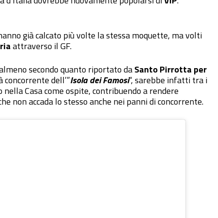
ata d’Italia dovrebbe nuovamente popolarsi di
VIP
.
 hanno già calcato più volte la stessa moquette, ma volti
ria
attraverso il GF.
 almeno secondo quanto riportato da
Santo Pirrotta per
ià concorrente dell’”
Isola dei Famosi
“, sarebbe infatti tra i
ato nella Casa come ospite, contribuendo a rendere
che non accada lo stesso anche nei panni di concorrente.