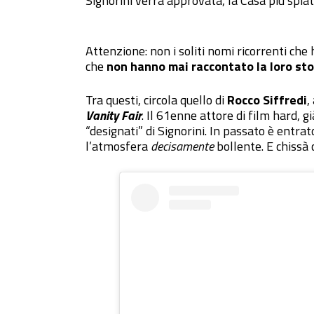
Signorini verrà approvata, la Casa più spi
Attenzione: non i soliti nomi ricorrenti che
che
non hanno mai raccontato la loro sto
Tra questi, circola quello di
Rocco Siffredi
,
Vanity Fair
. Il 61enne attore di film hard, g
“designati” di Signorini. In passato è entr
l’atmosfera
decisamente
bollente. E chissà 