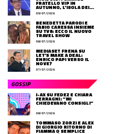
FRATELLO VIP IN
AUTUNNO, L’ISOLA DEI
FAMOSI SLITTA AL 2027
09/07/2026
BENEDETTA PARODI E
FABIO CARESSA INSIEME
SU TV8: ECCO IL NUOVO
TRAVEL SHOW
08/07/2026
MEDIASET FRENA SU
LET’S MAKE A DEAL:
ENRICO PAPI VERSO IL
NOVE?
07/07/2026
GOSSIP
J-AX SU FEDEZ E CHIARA
FERRAGNI: “MI
CHIEDEVANO CONSIGLI”
08/07/2026
TOMMASO ZORZI E ALEX
DI GIORGIO RITORNO DI
FIAMMA O SEMPLICE