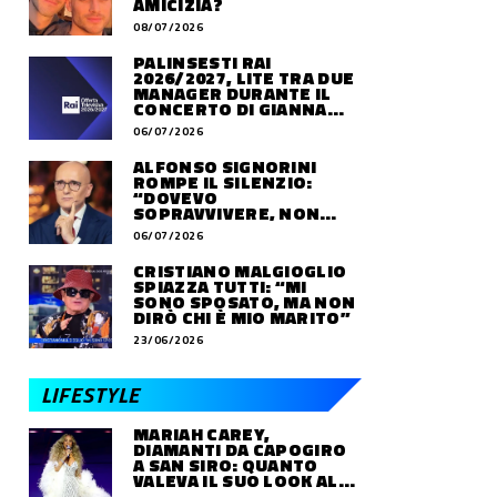
AMICIZIA?
08/07/2026
PALINSESTI RAI
2026/2027, LITE TRA DUE
MANAGER DURANTE IL
CONCERTO DI GIANNA
NANNINI
06/07/2026
ALFONSO SIGNORINI
ROMPE IL SILENZIO:
“DOVEVO
SOPRAVVIVERE, NON
VIVERE”
06/07/2026
CRISTIANO MALGIOGLIO
SPIAZZA TUTTI: “MI
SONO SPOSATO, MA NON
DIRÒ CHI È MIO MARITO”
23/06/2026
LIFESTYLE
MARIAH CAREY,
DIAMANTI DA CAPOGIRO
A SAN SIRO: QUANTO
VALEVA IL SUO LOOK ALLE
OLIMPIADI