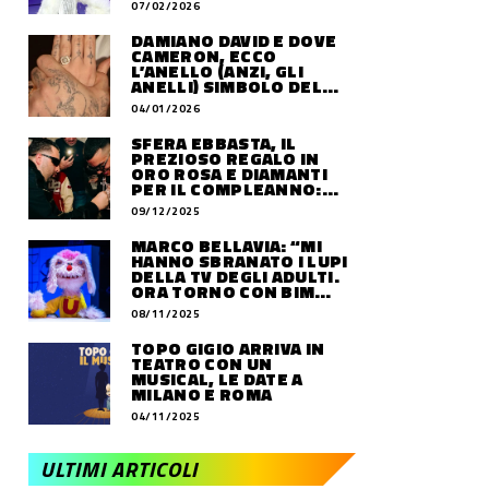
07/02/2026
DAMIANO DAVID E DOVE
CAMERON, ECCO
L’ANELLO (ANZI, GLI
ANELLI) SIMBOLO DEL
LORO AMORE
04/01/2026
SFERA EBBASTA, IL
PREZIOSO REGALO IN
ORO ROSA E DIAMANTI
PER IL COMPLEANNO:
QUANTO VALE
09/12/2025
MARCO BELLAVIA: “MI
HANNO SBRANATO I LUPI
DELLA TV DEGLI ADULTI.
ORA TORNO CON BIM
BUM BAM PARTY”
08/11/2025
TOPO GIGIO ARRIVA IN
TEATRO CON UN
MUSICAL, LE DATE A
MILANO E ROMA
04/11/2025
ULTIMI ARTICOLI