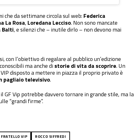
omi che da settimane circola sul web:
Federica
a La Rosa
,
Loredana Lecciso
. Non sono mancate
 Balti
, e silenzi che – inutile dirlo – non devono mai
i, con l’obiettivo di regalare al pubblico un’edizione
conoscibili ma anche di
storie di vita da scoprire
. Un
 VIP disposto a mettere in piazza il proprio privato è
n pagliaio televisivo
.
 il GF Vip potrebbe davvero tornare in grande stile, ma la
ulle “grandi firme”.
 FRATELLO VIP
ROCCO SIFFREDI