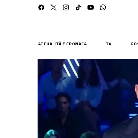
ATTUALITÀ E CRONACA
TV
GO
ESPLORA
RISOR
Chi Siamo
Priv
Contatti
Poli
CONNETTITI