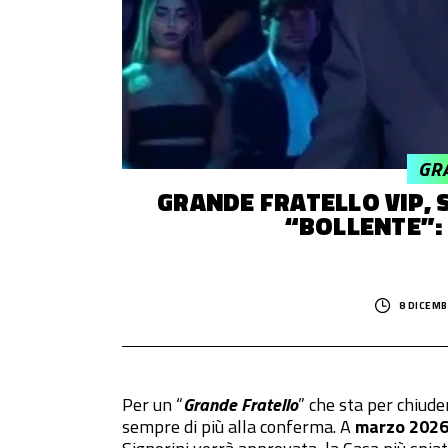
© 2014–
2026
Trash Italiano
- Tutti i diritti riservati.
C.F./P.IVA 15477041006 - Capitale sociale €10.000,00 i.v.
GR
GRANDE FRATELLO VIP,
“BOLLENTE”: 
8 DICEMB
Per un “
Grande Fratello
” che sta per chiude
sempre di più alla conferma. A
marzo 202