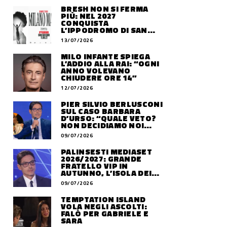
BRESH NON SI FERMA
PIÙ: NEL 2027
CONQUISTA
L’IPPODROMO DI SAN
SIRO CON “MILANO
13/07/2026
MAREA”
MILO INFANTE SPIEGA
L’ADDIO ALLA RAI: “OGNI
ANNO VOLEVANO
CHIUDERE ORE 14”
12/07/2026
PIER SILVIO BERLUSCONI
SUL CASO BARBARA
D’URSO: “QUALE VETO?
NON DECIDIAMO NOI
DOVE LAVORERÀ”
09/07/2026
PALINSESTI MEDIASET
2026/2027: GRANDE
FRATELLO VIP IN
AUTUNNO, L’ISOLA DEI
FAMOSI SLITTA AL 2027
09/07/2026
TEMPTATION ISLAND
VOLA NEGLI ASCOLTI:
FALÒ PER GABRIELE E
SARA