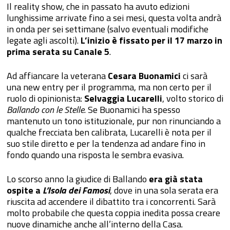
Il reality show, che in passato ha avuto edizioni
lunghissime arrivate fino a sei mesi, questa volta andrà
in onda per sei settimane (salvo eventuali modifiche
legate agli ascolti).
L’inizio è fissato per il 17 marzo in
prima serata su Canale 5
.
Ad affiancare la veterana
Cesara Buonamici
ci sarà
una new entry per il programma, ma non certo per il
ruolo di opinionista:
Selvaggia Lucarelli
, volto storico di
Ballando con le Stelle
. Se Buonamici ha spesso
mantenuto un tono istituzionale, pur non rinunciando a
qualche frecciata ben calibrata, Lucarelli è nota per il
suo stile diretto e per la tendenza ad andare fino in
fondo quando una risposta le sembra evasiva.
Lo scorso anno la giudice di Ballando
era già stata
ospite a
L’Isola dei Famosi
, dove in una sola serata era
riuscita ad accendere il dibattito tra i concorrenti. Sarà
molto probabile che questa coppia inedita possa creare
nuove dinamiche anche all’interno della Casa.