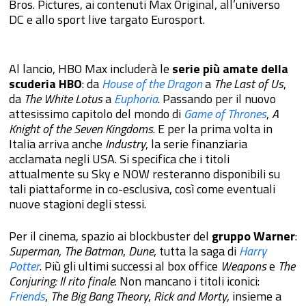
Bros. Pictures, ai contenuti Max Original, all’universo
DC e allo sport live targato Eurosport.
Al lancio, HBO Max includerà le
serie più amate della
scuderia HBO
: da
House of the Dragon
a
The Last of Us
,
da
The White Lotus
a
Euphoria
. Passando per il nuovo
attesissimo capitolo del mondo di
G
a
me of Thrones
,
A
Knight of the Seven Kingdoms
. E per la prima volta in
Italia arriva anche
Industry
, la serie finanziaria
acclamata negli USA. Si specifica che i titoli
attualmente su Sky e NOW resteranno disponibili su
tali piattaforme in co-esclusiva, così come eventuali
nuove stagioni degli stessi.
Per il cinema, spazio ai blockbuster del
gruppo Warner
:
Superman
,
The Batman
,
Dune
, tutta la saga di
Harry
Potter
. Più gli ultimi successi al box office
Weapons
e
The
Conjuring: Il rito finale
. Non mancano i titoli iconici:
Friends
,
The Big Bang Theory
,
Rick and Morty
, insieme a