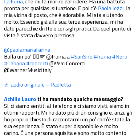
La Furia
, che mi fa morire dal ridere. Ha una battuta
pronta per qualsiasi situazione. E poi c’è
Paola Iezzi
, la
mia vicina di posto, che è adorabile. Mi sta aiutando
molto. Essendo già alla sua terza esperienza, mi ha
dato parecchie dritte e consigli pratici. Da quel punto di
vista è stata davvero preziosa.
@paolamariafarina
Balla un po’ ❤️‍🔥🪽 @Irama a
#SanSiro
#Irama
#Nera
#Cabana
#concerti
@Vivo Concerti
@WarnerMusicItaly
♬ audio originale – Paoletta
Achille Lauro
ti ha mandato qualche messaggio?
Sì, ci siamo sentiti al telefono e ci siamo visti, siamo in
ottimi rapporti. Mi ha dato più di un consiglio e, anzi, gli
ho proprio chiesto di raccontarmi un po’ com’è stata la
sua esperienza. È stato super disponibile e molto
carino. È una persona squisita e sono molto contento