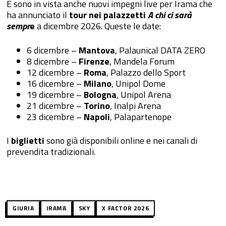
E sono in vista anche nuovi impegni live per Irama che
ha annunciato il
tour nei palazzetti
A chi ci sarà
sempr
e
a dicembre 2026. Queste le date:
6 dicembre
–
Mantova
, Palaunical DATA ZERO
8 dicembre
–
Firenze
, Mandela Forum
12 dicembre
–
Roma
, Palazzo dello Sport
16 dicembre
–
Milano
, Unipol Dome
19 dicembre
–
Bologna
, Unipol Arena
21 dicembre –
Torino
, Inalpi Arena
23 dicembre
–
Napoli
, Palapartenope
I
biglietti
sono già disponibili online e nei canali di
prevendita tradizionali.
GIURIA
IRAMA
SKY
X FACTOR 2026