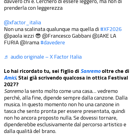
davvero chi è. Cercherò di essere leggero, ma non di
prenderla con leggerezza
@xfactor_italia
Non una scalinata qualunque ma quella di
#XF2026
@paola iezzi 😎 @Francesco Gabbani @JAKE LA
FURIA @Irama
#davedere
♬ audio originale – X Factor Italia
Lo hai ricordato tu, sei figlio di
Sanremo
oltre che di
Amici
. Stai già scrivendo qualcosa in ottica Festival
2027?
Sanremo
la sento molto come una casa… vedremo
perché, alla fine, dipende sempre dalla canzone. Dalla
musica. In questo momento non ho una canzone in
tasca che sento pronta per essere presentata, quindi
non ho ancora proposto nulla. Se dovessi tornare,
dipenderebbe esclusivamente dal percorso artistico e
dalla qualità del brano.