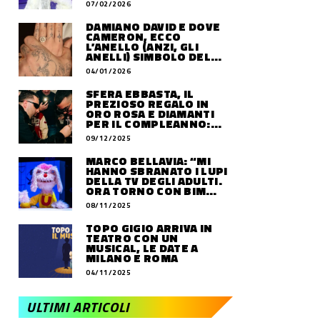
07/02/2026
DAMIANO DAVID E DOVE
CAMERON, ECCO
L’ANELLO (ANZI, GLI
ANELLI) SIMBOLO DEL
LORO AMORE
04/01/2026
SFERA EBBASTA, IL
PREZIOSO REGALO IN
ORO ROSA E DIAMANTI
PER IL COMPLEANNO:
QUANTO VALE
09/12/2025
MARCO BELLAVIA: “MI
HANNO SBRANATO I LUPI
DELLA TV DEGLI ADULTI.
ORA TORNO CON BIM
BUM BAM PARTY”
08/11/2025
TOPO GIGIO ARRIVA IN
TEATRO CON UN
MUSICAL, LE DATE A
MILANO E ROMA
04/11/2025
ULTIMI ARTICOLI