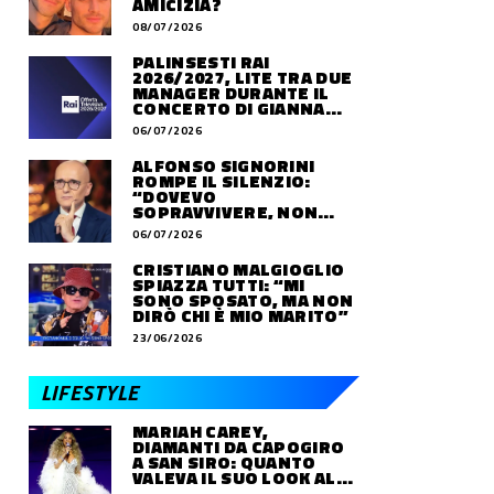
AMICIZIA?
08/07/2026
PALINSESTI RAI
2026/2027, LITE TRA DUE
MANAGER DURANTE IL
CONCERTO DI GIANNA
NANNINI
06/07/2026
ALFONSO SIGNORINI
ROMPE IL SILENZIO:
“DOVEVO
SOPRAVVIVERE, NON
VIVERE”
06/07/2026
CRISTIANO MALGIOGLIO
SPIAZZA TUTTI: “MI
SONO SPOSATO, MA NON
DIRÒ CHI È MIO MARITO”
23/06/2026
LIFESTYLE
MARIAH CAREY,
DIAMANTI DA CAPOGIRO
A SAN SIRO: QUANTO
VALEVA IL SUO LOOK ALLE
OLIMPIADI