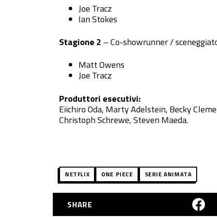
Joe Tracz
Ian Stokes
Stagione 2
– Co-showrunner / sceneggiatori
Matt Owens
Joe Tracz
Produttori esecutivi:
Eiichiro Oda, Marty Adelstein, Becky Cleme
Christoph Schrewe, Steven Maeda.
NETFLIX
ONE PIECE
SERIE ANIMATA
SHARE