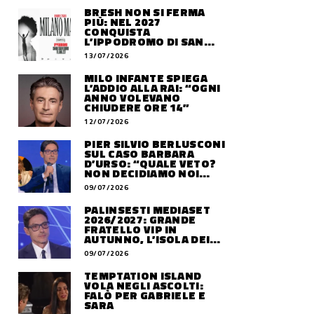
BRESH NON SI FERMA
PIÙ: NEL 2027
CONQUISTA
L’IPPODROMO DI SAN
SIRO CON “MILANO
13/07/2026
MAREA”
MILO INFANTE SPIEGA
L’ADDIO ALLA RAI: “OGNI
ANNO VOLEVANO
CHIUDERE ORE 14”
12/07/2026
PIER SILVIO BERLUSCONI
SUL CASO BARBARA
D’URSO: “QUALE VETO?
NON DECIDIAMO NOI
DOVE LAVORERÀ”
09/07/2026
PALINSESTI MEDIASET
2026/2027: GRANDE
FRATELLO VIP IN
AUTUNNO, L’ISOLA DEI
FAMOSI SLITTA AL 2027
09/07/2026
TEMPTATION ISLAND
VOLA NEGLI ASCOLTI:
FALÒ PER GABRIELE E
SARA