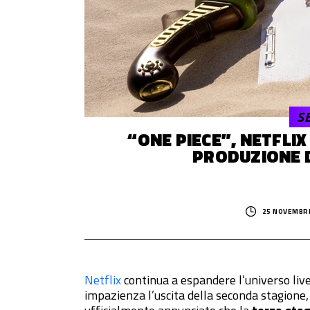
© 2014–
2026
Trash Italiano
- Tutti i diritti riservati.
C.F./P.IVA 15477041006 - Capitale sociale €10.000,00 i.v.
SE
“ONE PIECE”, NETFLIX
PRODUZIONE 
25 NOVEMBRE
Netflix
continua a espandere l’universo liv
impazienza l’uscita della seconda stagione,