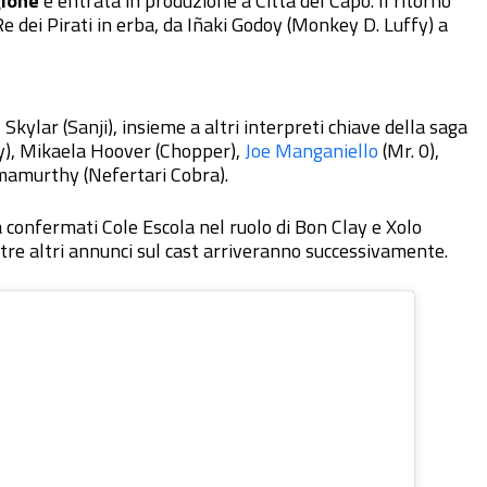
gione
è entrata in produzione a Città del Capo. Il ritorno
Re dei Pirati in erba, da Iñaki Godoy (Monkey D. Luffy) a
kylar (Sanji), insieme a altri interpreti chiave della saga
), Mikaela Hoover (Chopper),
Joe Manganiello
(Mr. 0),
mamurthy (Nefertari Cobra).
ià confermati Cole Escola nel ruolo di Bon Clay e Xolo
tre altri annunci sul cast arriveranno successivamente.