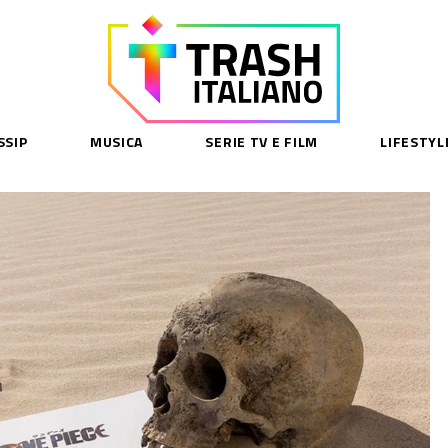
SSIP
MUSICA
SERIE TV E FILM
LIFESTYL
SE
acy Policy
cy Contenuti