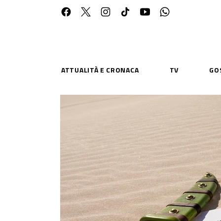
ATTUALITÀ E CRONACA
TV
GO
ESPLORA
RISOR
Chi Siamo
Priv
Contatti
Poli
CONNETTITI