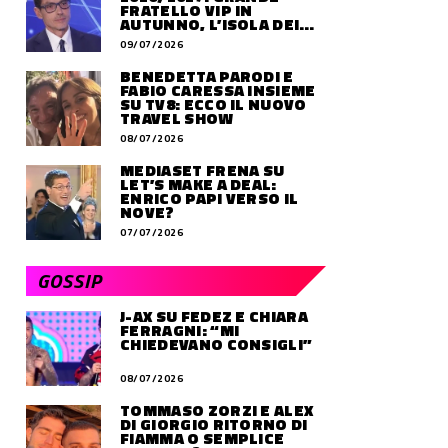
FRATELLO VIP IN
AUTUNNO, L’ISOLA DEI
FAMOSI SLITTA AL 2027
09/07/2026
BENEDETTA PARODI E
FABIO CARESSA INSIEME
SU TV8: ECCO IL NUOVO
TRAVEL SHOW
08/07/2026
MEDIASET FRENA SU
LET’S MAKE A DEAL:
ENRICO PAPI VERSO IL
NOVE?
07/07/2026
GOSSIP
J-AX SU FEDEZ E CHIARA
FERRAGNI: “MI
CHIEDEVANO CONSIGLI”
08/07/2026
TOMMASO ZORZI E ALEX
DI GIORGIO RITORNO DI
FIAMMA O SEMPLICE