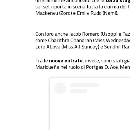
ufficialmente annunciato che la
terza sta
sul set riporta in scena tutta la ciurma del 
Mackenyu (Zoro) e Emily Rudd (Nami).
Con loro anche Jacob Romero (Usopp) e Taz S
come Charithra Chandran (Miss Wednesday
Lera Abova (Miss All Sunday) e Sendhil Ra
Tra le
nuove entrate
, invece, sono stati g
Maridueña nel ruolo di Portgas D. Ace. Men