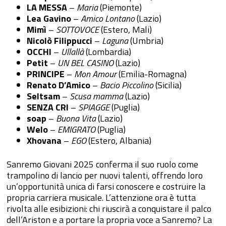
LA MESSA
–
Maria
(Piemonte)
Lea Gavino
–
Amico Lontano
(Lazio)
Mimì
–
SOTTOVOCE
(Estero, Mali)
Nicolò Filippucci
–
Laguna
(Umbria)
OCCHI
–
Ullallà
(Lombardia)
Petit
–
UN BEL CASINO
(Lazio)
PRINCIPE
–
Mon Amour
(Emilia-Romagna)
Renato D’Amico
–
Bacio Piccolino
(Sicilia)
Seltsam
–
Scusa mamma
(Lazio)
SENZA CRI
–
SPIAGGE
(Puglia)
soap
–
Buona Vita
(Lazio)
Welo
–
EMIGRATO
(Puglia)
Xhovana
–
EGO
(Estero, Albania)
Sanremo Giovani 2025 conferma il suo ruolo come
trampolino di lancio per nuovi talenti, offrendo loro
un’opportunità unica di farsi conoscere e costruire la
propria carriera musicale. L’attenzione ora è tutta
rivolta alle esibizioni: chi riuscirà a conquistare il palco
dell’Ariston e a portare la propria voce a Sanremo? La