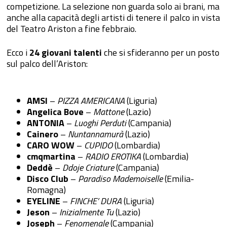
competizione. La selezione non guarda solo ai brani, ma
anche alla capacità degli artisti di tenere il palco in vista
del Teatro Ariston a fine febbraio.
Ecco i
24 giovani talenti
che si sfideranno per un posto
sul palco dell’Ariston:
AMSI
–
PIZZA AMERICANA
(Liguria)
Angelica Bove
–
Mattone
(Lazio)
ANTONIA
–
Luoghi Perduti
(Campania)
Cainero
–
Nuntannamurà
(Lazio)
CARO WOW
–
CUPIDO
(Lombardia)
cmqmartina
–
RADIO EROTIKA
(Lombardia)
Deddè
–
Ddoje Criature
(Campania)
Disco Club
–
Paradiso Mademoiselle
(Emilia-
Romagna)
EYELINE
–
FINCHE’ DURA
(Liguria)
Jeson
–
Inizialmente Tu
(Lazio)
Joseph
–
Fenomenale
(Campania)