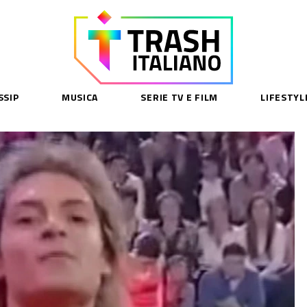
SSIP
MUSICA
SERIE TV E FILM
LIFESTYL
SE
acy Policy
cy Contenuti