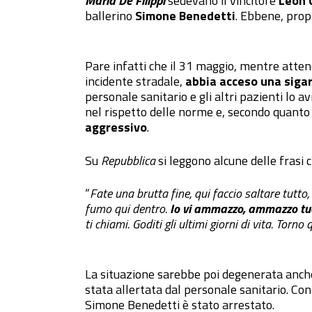
Maria De Filippi
sedevano il vincitore
Leon 
ballerino
Simone Benedetti
. Ebbene, prop
Pare infatti che il 31 maggio, mentre attend
incidente stradale,
abbia acceso una sigar
personale sanitario e gli altri pazienti lo 
nel rispetto delle norme e, secondo quanto
aggressivo
.
Su
Repubblica
si leggono alcune delle frasi
“
Fate una brutta fine, qui faccio saltare tutt
fumo qui dentro.
Io vi ammazzo, ammazzo tuo
ti chiami. Goditi gli ultimi giorni di vita. Torn
La situazione sarebbe poi degenerata anche
stata allertata dal personale sanitario. Con
Simone Benedetti è stato arrestato.