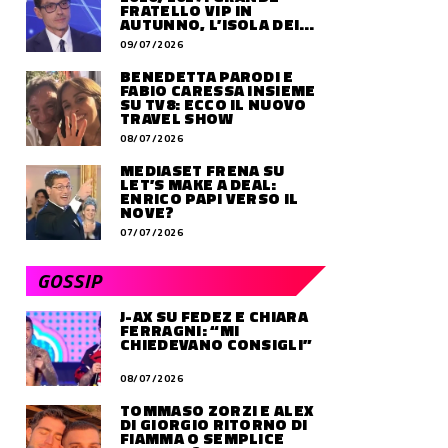
FRATELLO VIP IN
AUTUNNO, L’ISOLA DEI
FAMOSI SLITTA AL 2027
09/07/2026
BENEDETTA PARODI E
FABIO CARESSA INSIEME
SU TV8: ECCO IL NUOVO
TRAVEL SHOW
08/07/2026
MEDIASET FRENA SU
LET’S MAKE A DEAL:
ENRICO PAPI VERSO IL
NOVE?
07/07/2026
GOSSIP
J-AX SU FEDEZ E CHIARA
FERRAGNI: “MI
CHIEDEVANO CONSIGLI”
08/07/2026
TOMMASO ZORZI E ALEX
DI GIORGIO RITORNO DI
FIAMMA O SEMPLICE