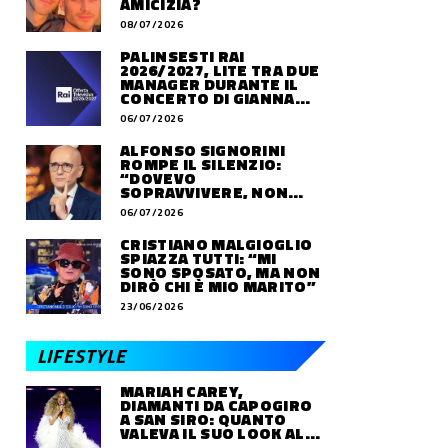
AMICIZIA?
08/07/2026
PALINSESTI RAI
2026/2027, LITE TRA DUE
MANAGER DURANTE IL
CONCERTO DI GIANNA
NANNINI
06/07/2026
ALFONSO SIGNORINI
ROMPE IL SILENZIO:
“DOVEVO
SOPRAVVIVERE, NON
VIVERE”
06/07/2026
CRISTIANO MALGIOGLIO
SPIAZZA TUTTI: “MI
SONO SPOSATO, MA NON
DIRÒ CHI È MIO MARITO”
23/06/2026
LIFESTYLE
MARIAH CAREY,
DIAMANTI DA CAPOGIRO
A SAN SIRO: QUANTO
VALEVA IL SUO LOOK ALLE
OLIMPIADI