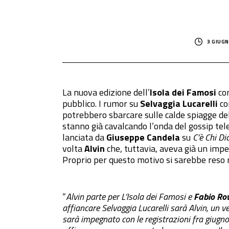
3 GIUGN
La nuova edizione dell’
Isola dei Famosi
con
pubblico. I rumor su
Selvaggia Lucarelli
co
potrebbero sbarcare sulle calde spiagge dell
stanno già cavalcando l’onda del gossip tele
lanciata da
Giuseppe Candela
su
C’è Chi Di
volta
Alvin
che, tuttavia, aveva già un imp
Proprio per questo motivo si sarebbe reso n
“
Alvin parte per L’Isola dei Famosi e
Fabio Rov
affiancare Selvaggia Lucarelli sarà Alvin, un vet
sarà impegnato con le registrazioni fra giugno 