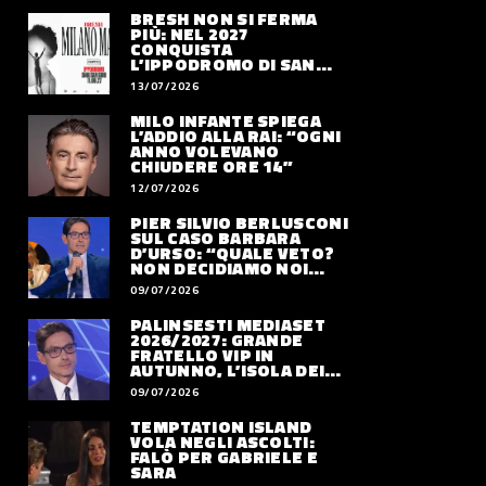
BRESH NON SI FERMA
PIÙ: NEL 2027
CONQUISTA
L’IPPODROMO DI SAN
SIRO CON “MILANO
13/07/2026
MAREA”
MILO INFANTE SPIEGA
L’ADDIO ALLA RAI: “OGNI
ANNO VOLEVANO
CHIUDERE ORE 14”
12/07/2026
PIER SILVIO BERLUSCONI
SUL CASO BARBARA
D’URSO: “QUALE VETO?
NON DECIDIAMO NOI
DOVE LAVORERÀ”
09/07/2026
PALINSESTI MEDIASET
2026/2027: GRANDE
FRATELLO VIP IN
AUTUNNO, L’ISOLA DEI
FAMOSI SLITTA AL 2027
09/07/2026
TEMPTATION ISLAND
VOLA NEGLI ASCOLTI:
FALÒ PER GABRIELE E
SARA