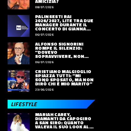
AMICIZIA?
08/07/2026
PALINSESTI RAI
2026/2027, LITE TRA DUE
MANAGER DURANTE IL
CONCERTO DI GIANNA
NANNINI
06/07/2026
ALFONSO SIGNORINI
ROMPE IL SILENZIO:
“DOVEVO
SOPRAVVIVERE, NON
VIVERE”
06/07/2026
CRISTIANO MALGIOGLIO
SPIAZZA TUTTI: “MI
SONO SPOSATO, MA NON
DIRÒ CHI È MIO MARITO”
23/06/2026
LIFESTYLE
MARIAH CAREY,
DIAMANTI DA CAPOGIRO
A SAN SIRO: QUANTO
VALEVA IL SUO LOOK ALLE
OLIMPIADI