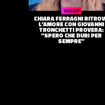
© 2014–
2026
Trash Italiano
- Tutti i diritti riservati.
GOSSIP
C.F./P.IVA 15477041006 - Capitale sociale €10.000,00 i.v.
CHIARA FERRAGNI RITRO
L’AMORE CON GIOVANNI
TRONCHETTI PROVERA:
“SPERO CHE DURI PER
SEMPRE”