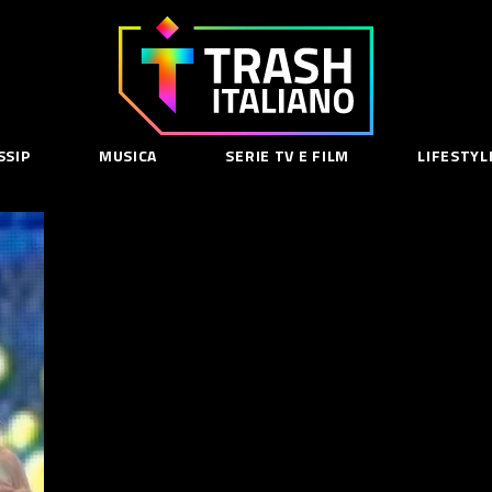
Trash
Italiano
SSIP
MUSICA
SERIE TV E FILM
LIFESTYL
SE
acy Policy
cy Contenuti