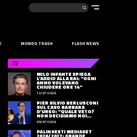
Cerca:
E
MONDO TRASH
FLASH NEWS
TV
MILO INFANTE SPIEGA
L’ADDIO ALLA RAI: “OGNI
ANNO VOLEVANO
CHIUDERE ORE 14”
12/07/2026
PIER SILVIO BERLUSCONI
SUL CASO BARBARA
D’URSO: “QUALE VETO?
NON DECIDIAMO NOI
DOVE LAVORERÀ”
09/07/2026
PALINSESTI MEDIASET
2026/2027: GRANDE