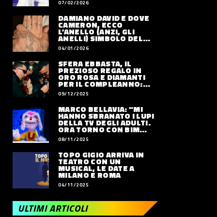
07/02/2026
DAMIANO DAVID E DOVE
CAMERON, ECCO
L’ANELLO (ANZI, GLI
ANELLI) SIMBOLO DEL
LORO AMORE
04/01/2026
SFERA EBBASTA, IL
PREZIOSO REGALO IN
ORO ROSA E DIAMANTI
PER IL COMPLEANNO:
QUANTO VALE
09/12/2025
MARCO BELLAVIA: “MI
HANNO SBRANATO I LUPI
DELLA TV DEGLI ADULTI.
ORA TORNO CON BIM
BUM BAM PARTY”
08/11/2025
TOPO GIGIO ARRIVA IN
TEATRO CON UN
MUSICAL, LE DATE A
MILANO E ROMA
04/11/2025
ULTIMI ARTICOLI