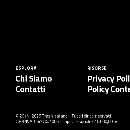
ESPLORA
RISORSE
Chi Siamo
Privacy Pol
Contatti
Policy Cont
© 2014–
2026
Trash Italiano
- Tutti i diritti riservati.
C.F./P.IVA 15477041006 - Capitale sociale €10.000,00 i.v.