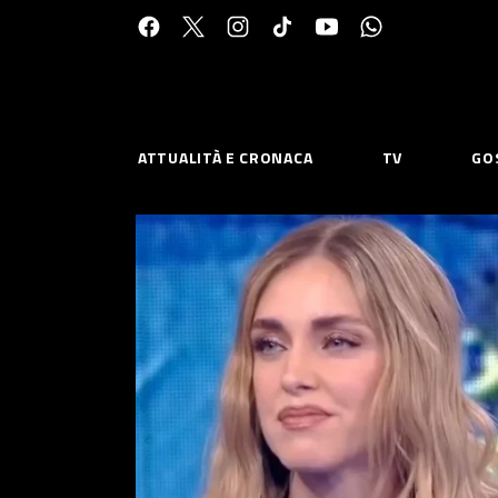
Cerca:
ATTUALITÀ E CRONACA
TV
GO
ESPLORA
RISOR
Chi Siamo
Priv
Contatti
Poli
CONNETTITI