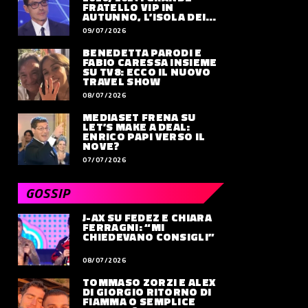
FRATELLO VIP IN
AUTUNNO, L’ISOLA DEI
FAMOSI SLITTA AL 2027
09/07/2026
BENEDETTA PARODI E
FABIO CARESSA INSIEME
SU TV8: ECCO IL NUOVO
TRAVEL SHOW
08/07/2026
MEDIASET FRENA SU
LET’S MAKE A DEAL:
ENRICO PAPI VERSO IL
NOVE?
07/07/2026
GOSSIP
J-AX SU FEDEZ E CHIARA
FERRAGNI: “MI
CHIEDEVANO CONSIGLI”
08/07/2026
TOMMASO ZORZI E ALEX
DI GIORGIO RITORNO DI
FIAMMA O SEMPLICE