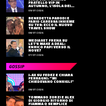
FRATELLO VIP IN
AUTUNNO, L’ISOLA DEI
FAMOSI SLITTA AL 2027
09/07/2026
BENEDETTA PARODI E
FABIO CARESSA INSIEME
SU TV8: ECCO IL NUOVO
TRAVEL SHOW
08/07/2026
MEDIASET FRENA SU
LET’S MAKE A DEAL:
ENRICO PAPI VERSO IL
NOVE?
07/07/2026
GOSSIP
J-AX SU FEDEZ E CHIARA
FERRAGNI: “MI
CHIEDEVANO CONSIGLI”
08/07/2026
TOMMASO ZORZI E ALEX
DI GIORGIO RITORNO DI
FIAMMA O SEMPLICE