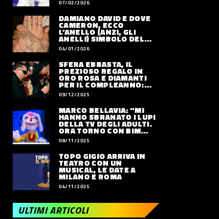
07/02/2026
DAMIANO DAVID E DOVE
CAMERON, ECCO
L’ANELLO (ANZI, GLI
ANELLI) SIMBOLO DEL
LORO AMORE
04/01/2026
SFERA EBBASTA, IL
PREZIOSO REGALO IN
ORO ROSA E DIAMANTI
PER IL COMPLEANNO:
QUANTO VALE
09/12/2025
MARCO BELLAVIA: “MI
HANNO SBRANATO I LUPI
DELLA TV DEGLI ADULTI.
ORA TORNO CON BIM
BUM BAM PARTY”
08/11/2025
TOPO GIGIO ARRIVA IN
TEATRO CON UN
MUSICAL, LE DATE A
MILANO E ROMA
04/11/2025
ULTIMI ARTICOLI