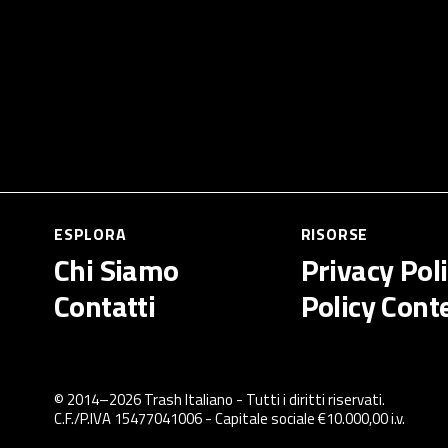
ESPLORA
RISORSE
Chi Siamo
Privacy Pol
Contatti
Policy Cont
© 2014–
2026
Trash Italiano
- Tutti i diritti riservati.
C.F./P.IVA 15477041006 - Capitale sociale €10.000,00 i.v.