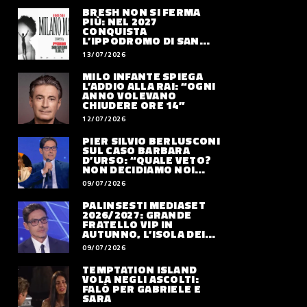
BRESH NON SI FERMA
PIÙ: NEL 2027
CONQUISTA
L’IPPODROMO DI SAN
SIRO CON “MILANO
13/07/2026
MAREA”
MILO INFANTE SPIEGA
L’ADDIO ALLA RAI: “OGNI
ANNO VOLEVANO
CHIUDERE ORE 14”
12/07/2026
PIER SILVIO BERLUSCONI
SUL CASO BARBARA
D’URSO: “QUALE VETO?
NON DECIDIAMO NOI
DOVE LAVORERÀ”
09/07/2026
PALINSESTI MEDIASET
2026/2027: GRANDE
FRATELLO VIP IN
AUTUNNO, L’ISOLA DEI
FAMOSI SLITTA AL 2027
09/07/2026
TEMPTATION ISLAND
VOLA NEGLI ASCOLTI:
FALÒ PER GABRIELE E
SARA