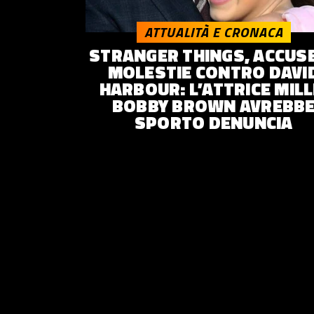
© 2014–
2026
Trash Italiano
- Tutti i diritti riservati.
ATTUALITÀ E CRONACA
C.F./P.IVA 15477041006 - Capitale sociale €10.000,00 i.v.
STRANGER THINGS, ACCUSE
MOLESTIE CONTRO DAVI
HARBOUR: L’ATTRICE MILL
BOBBY BROWN AVREBB
SPORTO DENUNCIA