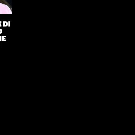
 DI
D
IE
E