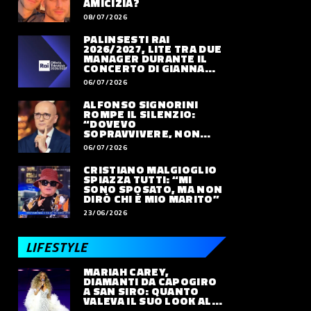
AMICIZIA?
08/07/2026
PALINSESTI RAI
2026/2027, LITE TRA DUE
MANAGER DURANTE IL
CONCERTO DI GIANNA
NANNINI
06/07/2026
ALFONSO SIGNORINI
ROMPE IL SILENZIO:
“DOVEVO
SOPRAVVIVERE, NON
VIVERE”
06/07/2026
CRISTIANO MALGIOGLIO
SPIAZZA TUTTI: “MI
SONO SPOSATO, MA NON
DIRÒ CHI È MIO MARITO”
23/06/2026
LIFESTYLE
MARIAH CAREY,
DIAMANTI DA CAPOGIRO
A SAN SIRO: QUANTO
VALEVA IL SUO LOOK ALLE
OLIMPIADI