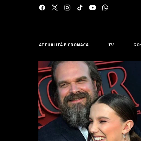
Cerca:
ATTUALITÀ E CRONACA
TV
GO
ESPLORA
RISOR
Chi Siamo
Priv
Contatti
Poli
CONNETTITI