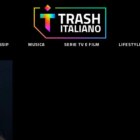
Trash
Italiano
SSIP
MUSICA
SERIE TV E FILM
LIFESTYL
SE
acy Policy
cy Contenuti