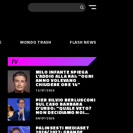
Cerca:
E
MONDO TRASH
FLASH NEWS
TV
MILO INFANTE SPIEGA
L’ADDIO ALLA RAI: “OGNI
ANNO VOLEVANO
CHIUDERE ORE 14”
12/07/2026
PIER SILVIO BERLUSCONI
SUL CASO BARBARA
D’URSO: “QUALE VETO?
NON DECIDIAMO NOI
DOVE LAVORERÀ”
09/07/2026
PALINSESTI MEDIASET
2026/2027: GRANDE