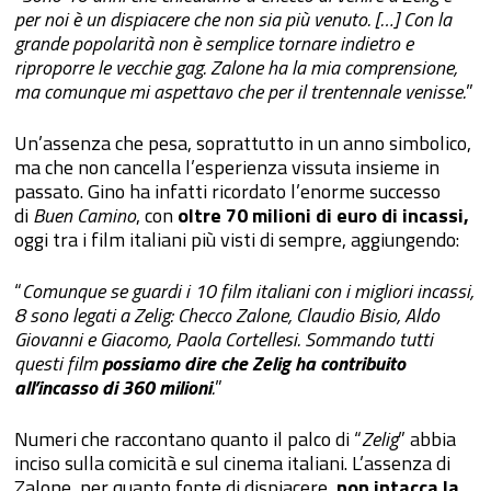
per noi è un dispiacere che non sia più venuto. […] Con la
grande popolarità non è semplice tornare indietro e
riproporre le vecchie gag. Zalone ha la mia comprensione,
ma comunque mi aspettavo che per il trentennale venisse.
”
Un’assenza che pesa, soprattutto in un anno simbolico,
ma che non cancella l’esperienza vissuta insieme in
passato. Gino ha infatti ricordato l’enorme successo
di
Buen Camino
, con
oltre 70 milioni di euro di incassi,
oggi tra i film italiani più visti di sempre, aggiungendo:
“
Comunque se guardi i 10 film italiani con i migliori incassi,
8 sono legati a Zelig: Checco Zalone, Claudio Bisio, Aldo
Giovanni e Giacomo, Paola Cortellesi. Sommando tutti
questi film
possiamo dire che Zelig ha contribuito
all’incasso di 360 milioni
.
”
Numeri che raccontano quanto il palco di “
Zelig
” abbia
inciso sulla comicità e sul cinema italiani. L’assenza di
Zalone, per quanto fonte di dispiacere,
non intacca la