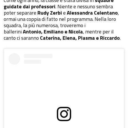
Come ogni anno, la classe è stata divisa in
squadre
guidate dai professori
. Niente e nessuno sembra
poter separare
Rudy Zerbi
e
Alessandra Celentano
,
ormai una coppia di fatto nel programma. Nella loro
squadra, la più numerosa, troveremo i
ballerini
Antonio, Emiliano e Nicola
, mentre per il
canto ci saranno
Caterina, Elena, Plasma e Riccardo
.