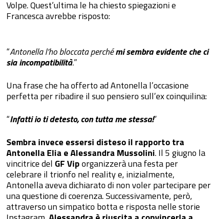
Volpe. Quest’ultima le ha chiesto spiegazioni e
Francesca avrebbe risposto:
“
Antonella l’ho bloccata perché
mi sembra evidente che ci
sia incompatibilità
.
”
Una frase che ha offerto ad Antonella l’occasione
perfetta per ribadire il suo pensiero sull’ex coinquilina:
“
Infatti io ti detesto, con tutta me stessa!
”
Sembra invece essersi disteso il rapporto tra
Antonella Elia e Alessandra Mussolini
. Il 5 giugno la
vincitrice del
GF Vip
organizzerà una festa per
celebrare il trionfo nel reality e, inizialmente,
Antonella aveva dichiarato di non voler partecipare per
una questione di coerenza. Successivamente, però,
attraverso un simpatico botta e risposta nelle storie
Instagram,
Alessandra è riuscita a convincerla a