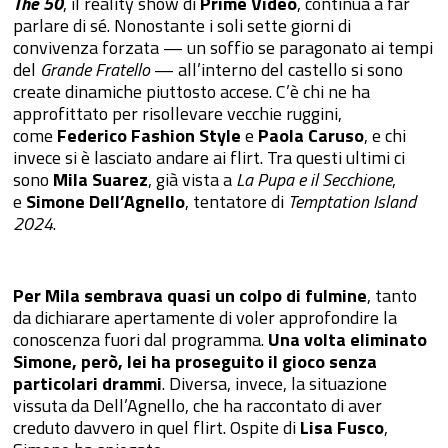
The 50
, il reality show di
Prime Video
, continua a far
parlare di sé. Nonostante i soli sette giorni di
convivenza forzata — un soffio se paragonato ai tempi
del
Grande Fratello
— all’interno del castello si sono
create dinamiche piuttosto accese. C’è chi ne ha
approfittato per risollevare vecchie ruggini,
come
Federico Fashion Style
e
Paola Caruso
, e chi
invece si è lasciato andare ai flirt. Tra questi ultimi ci
sono
Mila Suarez
, già vista a
La Pupa e il Secchione
,
e
Simone Dell’Agnello
, tentatore di
Temptation Island
2024
.
Per Mila sembrava quasi un colpo di fulmine
, tanto
da dichiarare apertamente di voler approfondire la
conoscenza fuori dal programma.
Una volta eliminato
Simone, però, lei ha proseguito il gioco senza
particolari drammi
. Diversa, invece, la situazione
vissuta da Dell’Agnello, che ha raccontato di aver
creduto davvero in quel flirt. Ospite di
Lisa Fusco
,