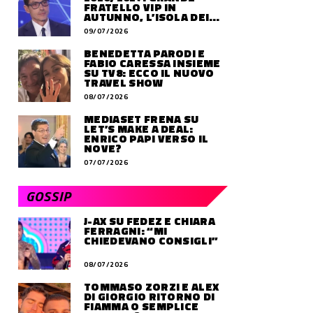
FRATELLO VIP IN
AUTUNNO, L’ISOLA DEI
FAMOSI SLITTA AL 2027
09/07/2026
BENEDETTA PARODI E
FABIO CARESSA INSIEME
SU TV8: ECCO IL NUOVO
TRAVEL SHOW
08/07/2026
MEDIASET FRENA SU
LET’S MAKE A DEAL:
ENRICO PAPI VERSO IL
NOVE?
07/07/2026
GOSSIP
J-AX SU FEDEZ E CHIARA
FERRAGNI: “MI
CHIEDEVANO CONSIGLI”
08/07/2026
TOMMASO ZORZI E ALEX
DI GIORGIO RITORNO DI
FIAMMA O SEMPLICE