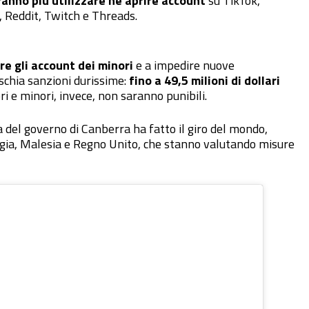
ranno più utilizzare né aprire account
su TikTok,
 Reddit, Twitch e Threads.
re gli account dei minori
e a impedire nuove
ischia sanzioni durissime:
fino a 49,5 milioni di dollari
ori e minori, invece, non saranno punibili.
ta del governo di Canberra ha fatto il giro del mondo,
egia, Malesia e Regno Unito, che stanno valutando misure