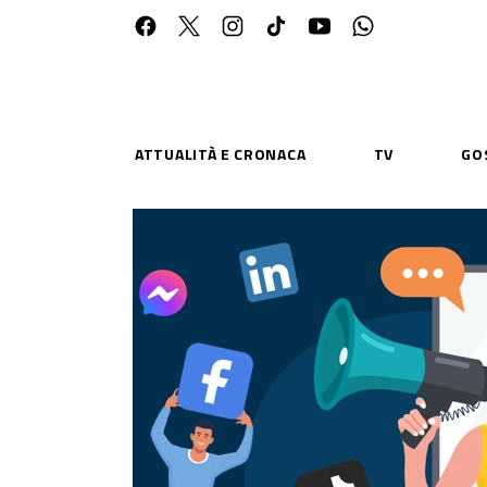
ATTUALITÀ E CRONACA
TV
GO
ESPLORA
RISOR
Chi Siamo
Priv
Contatti
Poli
CONNETTITI