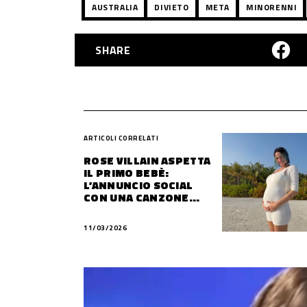
AUSTRALIA
DIVIETO
META
MINORENNI
SHARE
ARTICOLI CORRELATI
ROSE VILLAIN ASPETTA
IL PRIMO BEBÈ:
L’ANNUNCIO SOCIAL
CON UNA CANZONE
SPECIALE
11/03/2026