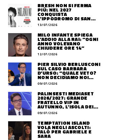
BRESH NON SI FERMA
PIÙ: NEL 2027
CONQUISTA
L’IPPODROMO DI SAN
SIRO CON “MILANO
13/07/2026
MAREA”
MILO INFANTE SPIEGA
L’ADDIO ALLA RAI: “OGNI
ANNO VOLEVANO
CHIUDERE ORE 14”
12/07/2026
PIER SILVIO BERLUSCONI
SUL CASO BARBARA
D’URSO: “QUALE VETO?
NON DECIDIAMO NOI
DOVE LAVORERÀ”
09/07/2026
PALINSESTI MEDIASET
2026/2027: GRANDE
FRATELLO VIP IN
AUTUNNO, L’ISOLA DEI
FAMOSI SLITTA AL 2027
09/07/2026
TEMPTATION ISLAND
VOLA NEGLI ASCOLTI:
FALÒ PER GABRIELE E
SARA