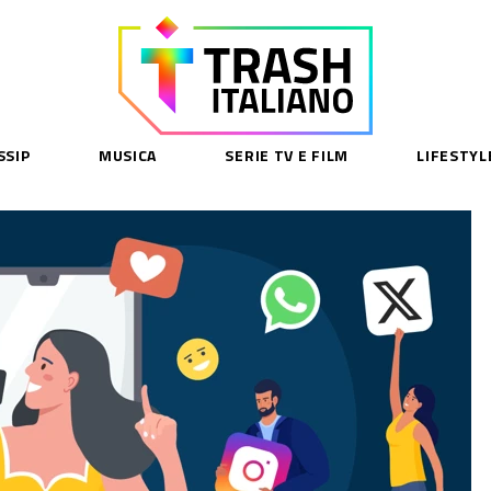
SSIP
MUSICA
SERIE TV E FILM
LIFESTYL
SE
acy Policy
cy Contenuti