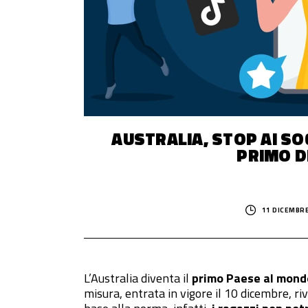
© 2014–
2026
Trash Italiano
- Tutti i diritti riservati.
C.F./P.IVA 15477041006 - Capitale sociale €10.000,00 i.v.
AUSTRALIA, STOP AI SOC
PRIMO D
11 DICEMBRE
L’Australia diventa il
primo Paese al mond
misura, entrata in vigore il 10 dicembre, ri