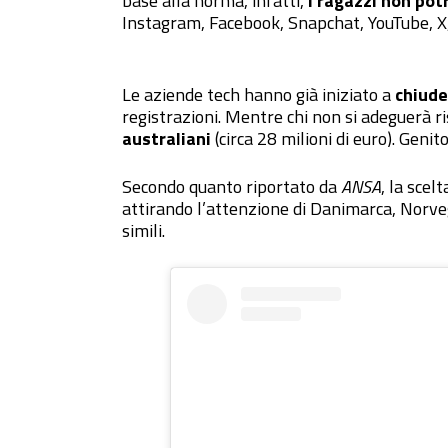
base alla norma, infatti,
i ragazzi non pot
Instagram, Facebook, Snapchat, YouTube, X,
Le aziende tech hanno già iniziato a
chiude
registrazioni. Mentre chi non si adeguerà r
australiani
(circa 28 milioni di euro). Genit
Secondo quanto riportato da
ANSA
, la scel
attirando l’attenzione di Danimarca, Norv
simili.