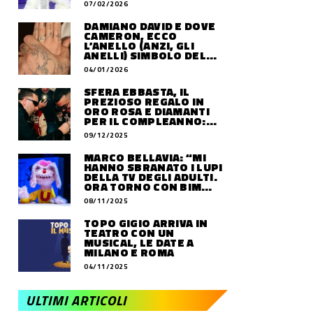
07/02/2026
DAMIANO DAVID E DOVE
CAMERON, ECCO
L’ANELLO (ANZI, GLI
ANELLI) SIMBOLO DEL
LORO AMORE
04/01/2026
SFERA EBBASTA, IL
PREZIOSO REGALO IN
ORO ROSA E DIAMANTI
PER IL COMPLEANNO:
QUANTO VALE
09/12/2025
MARCO BELLAVIA: “MI
HANNO SBRANATO I LUPI
DELLA TV DEGLI ADULTI.
ORA TORNO CON BIM
BUM BAM PARTY”
08/11/2025
TOPO GIGIO ARRIVA IN
TEATRO CON UN
MUSICAL, LE DATE A
MILANO E ROMA
04/11/2025
ULTIMI ARTICOLI