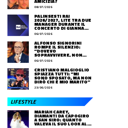
AMICIZIA?
08/07/2026
PALINSESTI RAI
2026/2027, LITE TRA DUE
MANAGER DURANTE IL
CONCERTO DI GIANNA
NANNINI
06/07/2026
ALFONSO SIGNORINI
ROMPE IL SILENZIO:
“DOVEVO
SOPRAVVIVERE, NON
VIVERE”
06/07/2026
CRISTIANO MALGIOGLIO
SPIAZZA TUTTI: “MI
SONO SPOSATO, MA NON
DIRÒ CHI È MIO MARITO”
23/06/2026
LIFESTYLE
MARIAH CAREY,
DIAMANTI DA CAPOGIRO
A SAN SIRO: QUANTO
VALEVA IL SUO LOOK ALLE
OLIMPIADI