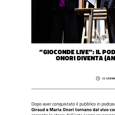
© 2014–
2026
Trash Italiano
- Tutti i diritti riservati.
C.F./P.IVA 15477041006 - Capitale sociale €10.000,00 i.v.
“GIOCONDE LIVE”: IL PO
ONORI DIVENTA (A
22 GENNA
Dopo aver conquistato il pubblico in podcas
Giraud e Maria Onori tornano dal vivo co