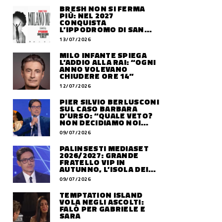
BRESH NON SI FERMA
PIÙ: NEL 2027
CONQUISTA
L’IPPODROMO DI SAN
SIRO CON “MILANO
13/07/2026
MAREA”
MILO INFANTE SPIEGA
L’ADDIO ALLA RAI: “OGNI
ANNO VOLEVANO
CHIUDERE ORE 14”
12/07/2026
PIER SILVIO BERLUSCONI
SUL CASO BARBARA
D’URSO: “QUALE VETO?
NON DECIDIAMO NOI
DOVE LAVORERÀ”
09/07/2026
PALINSESTI MEDIASET
2026/2027: GRANDE
FRATELLO VIP IN
AUTUNNO, L’ISOLA DEI
FAMOSI SLITTA AL 2027
09/07/2026
TEMPTATION ISLAND
VOLA NEGLI ASCOLTI:
FALÒ PER GABRIELE E
SARA