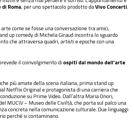
e inutili e senza mai perdere il sorriso. L’appuntamento è
 di Roma
, per uno spettacolo prodotto da
Vivo Concerti
.
di arte come se fosse una conversazione tra amici,
tand up comedy di Michela Giraud incontra lo sguardo
onto che attraversa quadri, artisti e epoche con una
prevede il coinvolgimento di
ospiti dal mondo dell’arte
iche più amate della scena italiana, prima stand up
al Netflix Original e protagonista di una carriera che
a conduzione su Prime Video. Dall’altra Maria Onori,
a del MUCIV – Museo delle Civiltà, che porta sul palco una
za concreta nella comunicazione culturale. Due linguaggi
rio perché si contaminano.