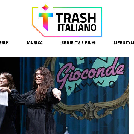
SSIP
MUSICA
SERIE TV E FILM
LIFESTYL
SE
acy Policy
cy Contenuti