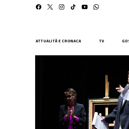
ATTUALITÀ E CRONACA
TV
GO
ESPLORA
RISOR
Chi Siamo
Priv
Contatti
Poli
CONNETTITI