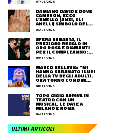
07/02/2026
DAMIANO DAVID E DOVE
CAMERON, ECCO
L’ANELLO (ANZI, GLI
ANELLI) SIMBOLO DEL
LORO AMORE
04/01/2026
SFERA EBBASTA, IL
PREZIOSO REGALO IN
ORO ROSA E DIAMANTI
PER IL COMPLEANNO:
QUANTO VALE
09/12/2025
MARCO BELLAVIA: “MI
HANNO SBRANATO I LUPI
DELLA TV DEGLI ADULTI.
ORA TORNO CON BIM
BUM BAM PARTY”
08/11/2025
TOPO GIGIO ARRIVA IN
TEATRO CON UN
MUSICAL, LE DATE A
MILANO E ROMA
04/11/2025
ULTIMI ARTICOLI