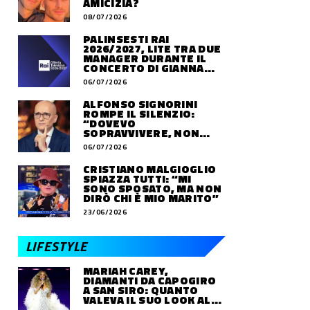
AMICIZIA?
08/07/2026
PALINSESTI RAI
2026/2027, LITE TRA DUE
MANAGER DURANTE IL
CONCERTO DI GIANNA
NANNINI
06/07/2026
ALFONSO SIGNORINI
ROMPE IL SILENZIO:
“DOVEVO
SOPRAVVIVERE, NON
VIVERE”
06/07/2026
CRISTIANO MALGIOGLIO
SPIAZZA TUTTI: “MI
SONO SPOSATO, MA NON
DIRÒ CHI È MIO MARITO”
23/06/2026
LIFESTYLE
MARIAH CAREY,
DIAMANTI DA CAPOGIRO
A SAN SIRO: QUANTO
VALEVA IL SUO LOOK ALLE
OLIMPIADI