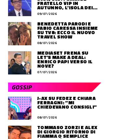
FRATELLO VIP IN
AUTUNNO, L’ISOLA DEI
FAMOSI SLITTA AL 2027
09/07/2026
BENEDETTA PARODI E
FABIO CARESSA INSIEME
SU TV8: ECCO IL NUOVO
TRAVEL SHOW
08/07/2026
MEDIASET FRENA SU
LET’S MAKE A DEAL:
ENRICO PAPI VERSO IL
NOVE?
07/07/2026
GOSSIP
J-AX SU FEDEZ E CHIARA
FERRAGNI: “MI
CHIEDEVANO CONSIGLI”
08/07/2026
TOMMASO ZORZI E ALEX
DI GIORGIO RITORNO DI
FIAMMA O SEMPLICE