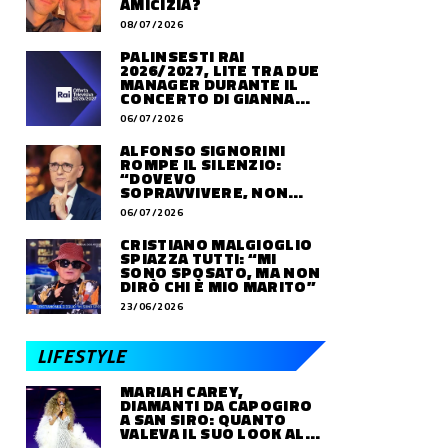
AMICIZIA?
08/07/2026
PALINSESTI RAI
2026/2027, LITE TRA DUE
MANAGER DURANTE IL
CONCERTO DI GIANNA
NANNINI
06/07/2026
ALFONSO SIGNORINI
ROMPE IL SILENZIO:
“DOVEVO
SOPRAVVIVERE, NON
VIVERE”
06/07/2026
CRISTIANO MALGIOGLIO
SPIAZZA TUTTI: “MI
SONO SPOSATO, MA NON
DIRÒ CHI È MIO MARITO”
23/06/2026
LIFESTYLE
MARIAH CAREY,
DIAMANTI DA CAPOGIRO
A SAN SIRO: QUANTO
VALEVA IL SUO LOOK ALLE
OLIMPIADI