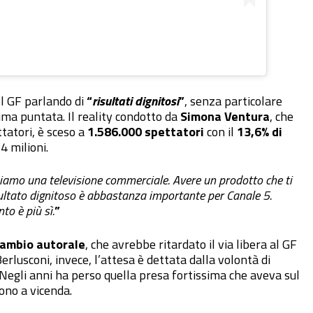
el GF parlando di
“
risultati dignitosi
”
, senza particolare
tima puntata. Il reality condotto da
Simona Ventura
, che
ttatori, è sceso a
1.586.000 spettatori
con il
13,6% di
4 milioni.
 siamo una televisione commerciale. Avere un prodotto che ti
sultato dignitoso è abbastanza importante per Canale 5.
to è più sì.
”
ambio autorale
, che avrebbe ritardato il via libera al GF
 Berlusconi, invece, l’attesa è dettata dalla volontà di
 Negli anni ha perso quella presa fortissima che aveva sul
ono a vicenda.