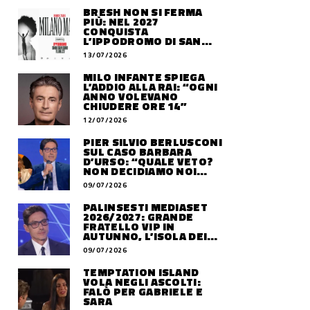
BRESH NON SI FERMA
PIÙ: NEL 2027
CONQUISTA
L’IPPODROMO DI SAN
SIRO CON “MILANO
13/07/2026
MAREA”
MILO INFANTE SPIEGA
L’ADDIO ALLA RAI: “OGNI
ANNO VOLEVANO
CHIUDERE ORE 14”
12/07/2026
PIER SILVIO BERLUSCONI
SUL CASO BARBARA
D’URSO: “QUALE VETO?
NON DECIDIAMO NOI
DOVE LAVORERÀ”
09/07/2026
PALINSESTI MEDIASET
2026/2027: GRANDE
FRATELLO VIP IN
AUTUNNO, L’ISOLA DEI
FAMOSI SLITTA AL 2027
09/07/2026
TEMPTATION ISLAND
VOLA NEGLI ASCOLTI:
FALÒ PER GABRIELE E
SARA