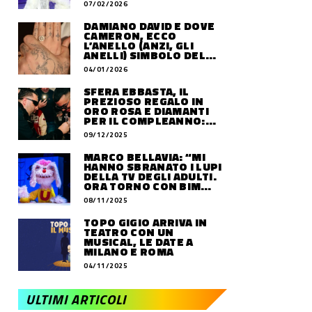
07/02/2026
DAMIANO DAVID E DOVE
CAMERON, ECCO
L’ANELLO (ANZI, GLI
ANELLI) SIMBOLO DEL
LORO AMORE
04/01/2026
SFERA EBBASTA, IL
PREZIOSO REGALO IN
ORO ROSA E DIAMANTI
PER IL COMPLEANNO:
QUANTO VALE
09/12/2025
MARCO BELLAVIA: “MI
HANNO SBRANATO I LUPI
DELLA TV DEGLI ADULTI.
ORA TORNO CON BIM
BUM BAM PARTY”
08/11/2025
TOPO GIGIO ARRIVA IN
TEATRO CON UN
MUSICAL, LE DATE A
MILANO E ROMA
04/11/2025
ULTIMI ARTICOLI