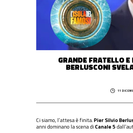
© 2014–
2026
Trash Italiano
- Tutti i diritti riservati.
C.F./P.IVA 15477041006 - Capitale sociale €10.000,00 i.v.
GRANDE FRATELLO E I
BERLUSCONI SVELA 
11 DICEM
Ci siamo, l’attesa è finita.
Pier Silvio Berlu
anni dominano la scena di
Canale 5
dall’au