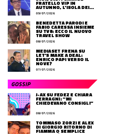
FRATELLO VIP IN
AUTUNNO, L’ISOLA DEI
FAMOSI SLITTA AL 2027
09/07/2026
BENEDETTA PARODI E
FABIO CARESSA INSIEME
SU TV8: ECCO IL NUOVO
TRAVEL SHOW
08/07/2026
MEDIASET FRENA SU
LET’S MAKE A DEAL:
ENRICO PAPI VERSO IL
NOVE?
07/07/2026
GOSSIP
J-AX SU FEDEZ E CHIARA
FERRAGNI: “MI
CHIEDEVANO CONSIGLI”
08/07/2026
TOMMASO ZORZI E ALEX
DI GIORGIO RITORNO DI
FIAMMA O SEMPLICE