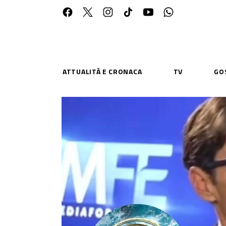
ATTUALITÀ E CRONACA
TV
GO
ESPLORA
RISOR
Chi Siamo
Priv
Contatti
Poli
CONNETTITI