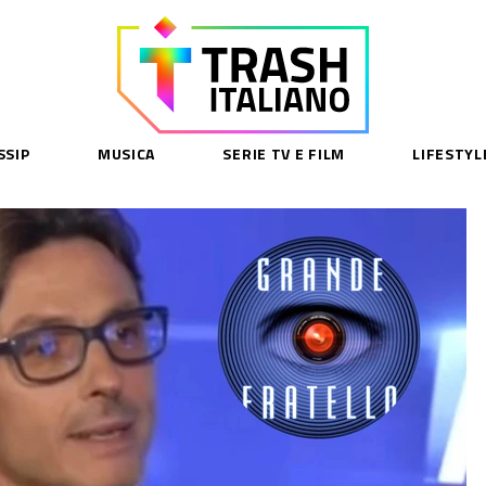
SSIP
MUSICA
SERIE TV E FILM
LIFESTYL
SE
acy Policy
cy Contenuti