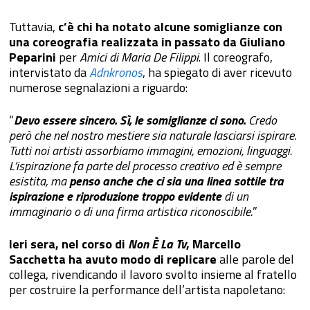
Tuttavia,
c’è chi ha notato alcune somiglianze con
una coreografia realizzata in passato da Giuliano
Peparini
per
Amici di Maria De Filippi
. Il coreografo,
intervistato da
Adnkronos
, ha spiegato di aver ricevuto
numerose segnalazioni a riguardo:
“
Devo essere sincero. Sì, le somiglianze ci sono.
Credo
però che nel nostro mestiere sia naturale lasciarsi ispirare.
Tutti noi artisti assorbiamo immagini, emozioni, linguaggi.
L’ispirazione fa parte del processo creativo ed è sempre
esistita, ma
penso anche che ci sia una linea sottile tra
ispirazione e riproduzione troppo evidente
di un
immaginario o di una firma artistica riconoscibile.
”
Ieri sera, nel corso di
Non È La Tv
, Marcello
Sacchetta ha avuto modo di replicare
alle parole del
collega, rivendicando il lavoro svolto insieme al fratello
per costruire la performance dell’artista napoletano: