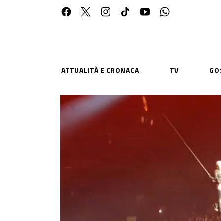
ATTUALITÀ E CRONACA
TV
GO
ESPLORA
RISOR
Chi Siamo
Priv
Contatti
Poli
CONNETTITI