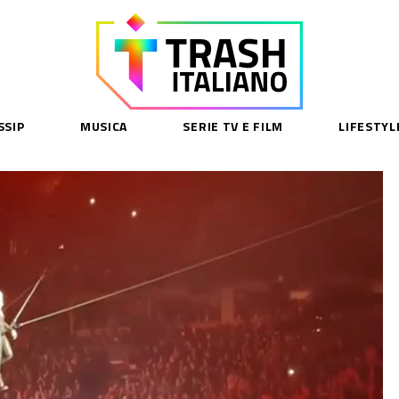
SSIP
MUSICA
SERIE TV E FILM
LIFESTYL
SE
acy Policy
cy Contenuti