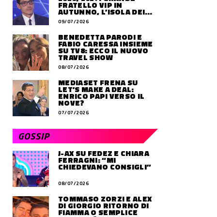
FRATELLO VIP IN
AUTUNNO, L’ISOLA DEI
FAMOSI SLITTA AL 2027
09/07/2026
BENEDETTA PARODI E
FABIO CARESSA INSIEME
SU TV8: ECCO IL NUOVO
TRAVEL SHOW
08/07/2026
MEDIASET FRENA SU
LET’S MAKE A DEAL:
ENRICO PAPI VERSO IL
NOVE?
07/07/2026
GOSSIP
J-AX SU FEDEZ E CHIARA
FERRAGNI: “MI
CHIEDEVANO CONSIGLI”
08/07/2026
TOMMASO ZORZI E ALEX
DI GIORGIO RITORNO DI
FIAMMA O SEMPLICE