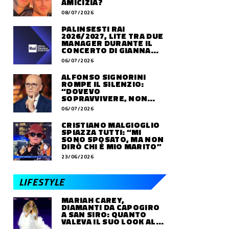
AMICIZIA?
08/07/2026
PALINSESTI RAI
2026/2027, LITE TRA DUE
MANAGER DURANTE IL
CONCERTO DI GIANNA
NANNINI
06/07/2026
ALFONSO SIGNORINI
ROMPE IL SILENZIO:
“DOVEVO
SOPRAVVIVERE, NON
VIVERE”
06/07/2026
CRISTIANO MALGIOGLIO
SPIAZZA TUTTI: “MI
SONO SPOSATO, MA NON
DIRÒ CHI È MIO MARITO”
23/06/2026
LIFESTYLE
MARIAH CAREY,
DIAMANTI DA CAPOGIRO
A SAN SIRO: QUANTO
VALEVA IL SUO LOOK ALLE
OLIMPIADI