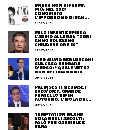
BRESH NON SI FERMA
PIÙ: NEL 2027
CONQUISTA
L’IPPODROMO DI SAN
SIRO CON “MILANO
13/07/2026
MAREA”
MILO INFANTE SPIEGA
L’ADDIO ALLA RAI: “OGNI
ANNO VOLEVANO
CHIUDERE ORE 14”
12/07/2026
PIER SILVIO BERLUSCONI
SUL CASO BARBARA
D’URSO: “QUALE VETO?
NON DECIDIAMO NOI
DOVE LAVORERÀ”
09/07/2026
PALINSESTI MEDIASET
2026/2027: GRANDE
FRATELLO VIP IN
AUTUNNO, L’ISOLA DEI
FAMOSI SLITTA AL 2027
09/07/2026
TEMPTATION ISLAND
VOLA NEGLI ASCOLTI:
FALÒ PER GABRIELE E
SARA