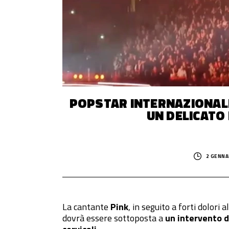
© 2014–
2026
Trash Italiano
- Tutti i diritti riservati.
C.F./P.IVA 15477041006 - Capitale sociale €10.000,00 i.v.
POPSTAR INTERNAZIONALE
UN DELICATO
2 GENNA
La cantante
Pink
, in seguito a forti dolori
dovrà essere sottoposta a
un intervento d