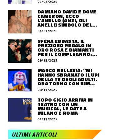
07/02/2026
DAMIANO DAVID E DOVE
CAMERON, ECCO
L’ANELLO (ANZI, GLI
ANELLI) SIMBOLO DEL
LORO AMORE
04/01/2026
SFERA EBBASTA, IL
PREZIOSO REGALO IN
ORO ROSA E DIAMANTI
PER IL COMPLEANNO:
QUANTO VALE
09/12/2025
MARCO BELLAVIA: “MI
HANNO SBRANATO I LUPI
DELLA TV DEGLI ADULTI.
ORA TORNO CON BIM
BUM BAM PARTY”
08/11/2025
TOPO GIGIO ARRIVA IN
TEATRO CON UN
MUSICAL, LE DATE A
MILANO E ROMA
04/11/2025
ULTIMI ARTICOLI