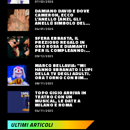
07/02/2026
DAMIANO DAVID E DOVE
CAMERON, ECCO
L’ANELLO (ANZI, GLI
ANELLI) SIMBOLO DEL
LORO AMORE
04/01/2026
SFERA EBBASTA, IL
PREZIOSO REGALO IN
ORO ROSA E DIAMANTI
PER IL COMPLEANNO:
QUANTO VALE
09/12/2025
MARCO BELLAVIA: “MI
HANNO SBRANATO I LUPI
DELLA TV DEGLI ADULTI.
ORA TORNO CON BIM
BUM BAM PARTY”
08/11/2025
TOPO GIGIO ARRIVA IN
TEATRO CON UN
MUSICAL, LE DATE A
MILANO E ROMA
04/11/2025
ULTIMI ARTICOLI