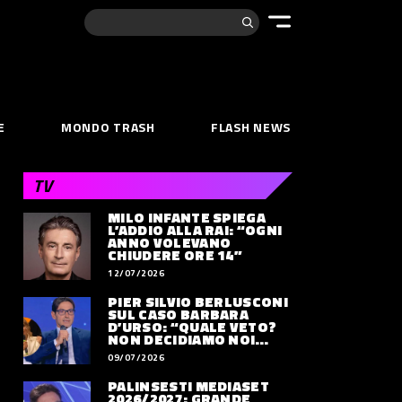
Cerca:
E
MONDO TRASH
FLASH NEWS
TV
MILO INFANTE SPIEGA
L’ADDIO ALLA RAI: “OGNI
ANNO VOLEVANO
CHIUDERE ORE 14”
12/07/2026
PIER SILVIO BERLUSCONI
SUL CASO BARBARA
D’URSO: “QUALE VETO?
NON DECIDIAMO NOI
DOVE LAVORERÀ”
09/07/2026
PALINSESTI MEDIASET
2026/2027: GRANDE