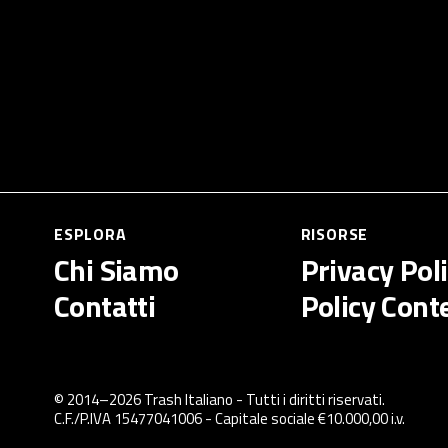
ESPLORA
RISORSE
Chi Siamo
Privacy Pol
Contatti
Policy Cont
© 2014–
2026
Trash Italiano
- Tutti i diritti riservati.
C.F./P.IVA 15477041006 - Capitale sociale €10.000,00 i.v.