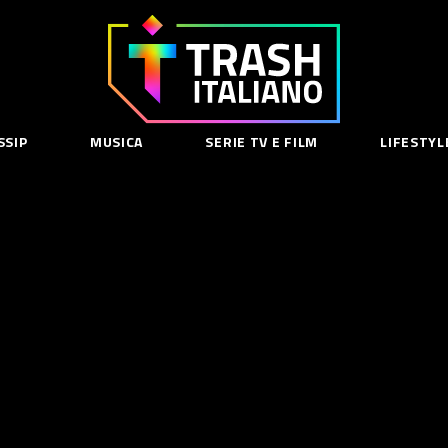
Trash
Italiano
SSIP
MUSICA
SERIE TV E FILM
LIFESTYL
SE
acy Policy
cy Contenuti