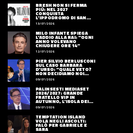
BRESH NON SI FERMA
PIÙ: NEL 2027
CONQUISTA
L’IPPODROMO DI SAN
SIRO CON “MILANO
13/07/2026
MAREA”
MILO INFANTE SPIEGA
L’ADDIO ALLA RAI: “OGNI
ANNO VOLEVANO
CHIUDERE ORE 14”
12/07/2026
PIER SILVIO BERLUSCONI
SUL CASO BARBARA
D’URSO: “QUALE VETO?
NON DECIDIAMO NOI
DOVE LAVORERÀ”
09/07/2026
PALINSESTI MEDIASET
2026/2027: GRANDE
FRATELLO VIP IN
AUTUNNO, L’ISOLA DEI
FAMOSI SLITTA AL 2027
09/07/2026
TEMPTATION ISLAND
VOLA NEGLI ASCOLTI:
FALÒ PER GABRIELE E
SARA