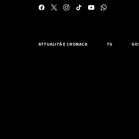
Cerca:
ATTUALITÀ E CRONACA
TV
GO
ESPLORA
RISOR
Chi Siamo
Priv
Contatti
Poli
CONNETTITI