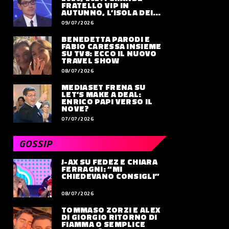
FRATELLO VIP IN
AUTUNNO, L’ISOLA DEI
FAMOSI SLITTA AL 2027
09/07/2026
BENEDETTA PARODI E
FABIO CARESSA INSIEME
SU TV8: ECCO IL NUOVO
TRAVEL SHOW
08/07/2026
MEDIASET FRENA SU
LET’S MAKE A DEAL:
ENRICO PAPI VERSO IL
NOVE?
07/07/2026
GOSSIP
J-AX SU FEDEZ E CHIARA
FERRAGNI: “MI
CHIEDEVANO CONSIGLI”
08/07/2026
TOMMASO ZORZI E ALEX
DI GIORGIO RITORNO DI
FIAMMA O SEMPLICE