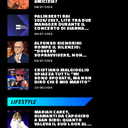
AMICIZIA?
08/07/2026
PALINSESTI RAI
2026/2027, LITE TRA DUE
MANAGER DURANTE IL
CONCERTO DI GIANNA
NANNINI
06/07/2026
ALFONSO SIGNORINI
ROMPE IL SILENZIO:
“DOVEVO
SOPRAVVIVERE, NON
VIVERE”
06/07/2026
CRISTIANO MALGIOGLIO
SPIAZZA TUTTI: “MI
SONO SPOSATO, MA NON
DIRÒ CHI È MIO MARITO”
23/06/2026
LIFESTYLE
MARIAH CAREY,
DIAMANTI DA CAPOGIRO
A SAN SIRO: QUANTO
VALEVA IL SUO LOOK ALLE
OLIMPIADI