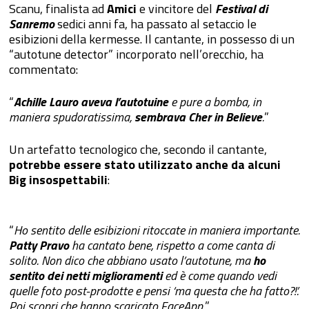
Scanu, finalista ad
Amici
e vincitore del
Festival di
Sanremo
sedici anni fa, ha passato al setaccio le
esibizioni della kermesse. Il cantante, in possesso di un
“autotune detector” incorporato nell’orecchio, ha
commentato:
“
Achille Lauro aveva l’autotuine
e pure a bomba, in
maniera spudoratissima,
sembrava Cher in Believe
.
”
Un artefatto tecnologico che, secondo il cantante,
potrebbe essere stato utilizzato anche da alcuni
Big insospettabili
:
“
Ho sentito delle esibizioni ritoccate in maniera importante.
Patty Pravo
ha cantato bene, rispetto a come canta di
solito. Non dico che abbiano usato l’autotune, ma
ho
sentito dei netti miglioramenti
ed è come quando vedi
quelle foto post-prodotte e pensi ‘ma questa che ha fatto?!’.
Poi scopri che hanno scaricato FaceApp.
”