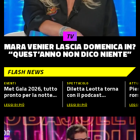
TV
MARA VENIER LASCIA DOMENICA IN?
“QUEST’ANNO NON DICO NIENTE”
FLASH NEWS
EVENTI
SPETTACOLO
ATTUA
Met Gala 2026, tutto
Diletta Leotta torna
Pier
pronto per la notte
con il podcast
romp
più fashion dell’anno:
“Mamma Dilettante
caso
LEGGI DI PIÙ
LEGGI DI PIÙ
LEGGI 
tema, ospiti e dove
5”, ecco i nuovi ospiti
vederlo