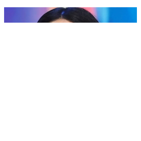
GOSSIP
ROCÍO MUÑOZ MORALES E LE
PAROLE SULL’UOMO “IN