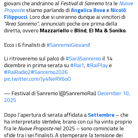
giovani che andranno al
Festival di Sanremo
tra le
Nuove
Proposte
: stiamo parlando di
Angelica Bove
e
Nicolò
Filippucci
. Loro due si uniranno dunque ai vincitori di
“Area Sanremo”
, annunciati poche ore prima della
diretta, ovvero
Mazzariello
e
Blind
,
El Ma & Soniko
.
Ecco i 6 finalisti di
#SanremoGiovani
!
Li ritroveremo sul palco di
#SaràSanremo
il 14
dicembre in prima serata su
#Rai1
,
#RaiPlay
e
#RaiRadio2
#Sanremo2026
pic.twitter.com/Jy4NeRX6oO
— Festival di Sanremo (@SanremoRai)
December 10,
2025
Dopo l’apertura di serata affidata a
Settembre
– che
ha interpretato
Vertebre
, brano con cui ha vinto proprio
fra le
Nuove Proposte
nel 2025 – sono cominciate le
sfide tra i sei finalisti. A stemperare la tensione dei