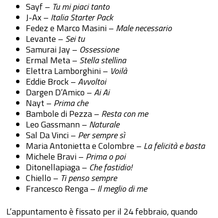
Sayf –
Tu mi piaci tanto
J-Ax –
Italia Starter Pack
Fedez e Marco Masini –
Male necessario
Levante –
Sei tu
Samurai Jay –
Ossessione
Ermal Meta –
Stella stellina
Elettra Lamborghini –
Voilà
Eddie Brock –
Avvoltoi
Dargen D’Amico –
Ai Ai
Nayt –
Prima che
Bambole di Pezza –
Resta con me
Leo Gassmann –
Naturale
Sal Da Vinci –
Per sempre sì
Maria Antonietta e Colombre –
La felicità e basta
Michele Bravi –
Prima o poi
Ditonellapiaga –
Che fastidio!
Chiello –
Ti penso sempre
Francesco Renga –
Il meglio di me
L’appuntamento è fissato per il 24 febbraio, quando