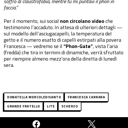
soffro di claustrofobia, mentre tu mi puntavi il phon in
faccia.
”
Per il momento, sui social
non circolano video
che
testimonino l’accaduto. In attesa di ulteriori dettagli —
sul modello dell’asciugacapelli, la temperatura del
getto e il numero esatto di capelli estirpati alla povera
Francesca — vedremo se il
“Phon-Gate”
, vista l’aria
(fredda) che tira in termini di dinamiche, verrà sfruttato
per riempire almeno mezz’ora della diretta di lunedì
sera.
DONATELLA MERCOLEDISANTO
FRANCESCA CARRARA
GRANDE FRATELLO
LITE
SCHERZO