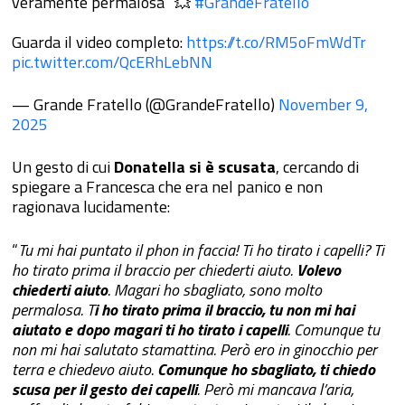
veramente permalosa” 💥
#GrandeFratello
Guarda il video completo:
https://t.co/RM5oFmWdTr
pic.twitter.com/QcERhLebNN
— Grande Fratello (@GrandeFratello)
November 9,
2025
Un gesto di cui
Donatella si è scusata
, cercando di
spiegare a Francesca che era nel panico e non
ragionava lucidamente:
“
Tu mi hai puntato il phon in faccia! Ti ho tirato i capelli? Ti
ho tirato prima il braccio per chiederti aiuto.
Volevo
chiederti aiuto
. Magari ho sbagliato, sono molto
permalosa. T
i ho tirato prima il braccio, tu non mi hai
aiutato e dopo magari ti ho tirato i capelli
. Comunque tu
non mi hai salutato stamattina. Però ero in ginocchio per
terra e chiedevo aiuto.
Comunque ho sbagliato, ti chiedo
scusa per il gesto dei capelli
. Però mi mancava l’aria,