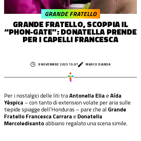
GRANDE FRATELLO
GRANDE FRATELLO, SCOPPIA IL
“PHON-GATE”: DONATELLA PRENDE
PER I CAPELLI FRANCESCA
9 NOVEMBRE 2025 13:07
MARCO DIANDA
Per i nostalgici delle liti tra
Antonella Elia
e
Aída
Yéspica
– con tanto di extension volate per aria sulle
tiepide spiagge dell’Honduras – pare che al
Grande
Fratello
Francesca Carrara
e
Donatella
Mercoledisanto
abbiano regalato una scena simile.