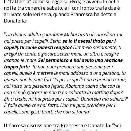
Il “fattaccio”, come si legge su
Biccy
, è avvenuto nella
notte tra venerdì e sabato, e il confronto tra le due è
arrivato solo ieri sera, quando Francesca ha detto a
Donatella:
“
Da donna adulta guardami! Mi hai tirato il cancellino, mi
hai presa per i capelli. Seria,
se io ti avessi tirata per i
capelli, tu come avresti reagito?
Dimmelo seriamente, ti
prego! Un conto è giocare senza mani, un altro è reagire
usando le mani.
Sei permalosa e hai avuto una reazione
troppo forte
. Tu non puoi prendere una persona per i
capelli, quello è mettere le mani addosso a una persona, tu
questo non lo puoi fare! Io per i capelli non ti prenderei mai,
hai fatto una pessima figura. Abbiamo capito che con te
non si può giocare. Io non ti ho salutata la mattina dopo?
Eh ci credo, mi hai preso per i capelli. Donatella ma scherzi?!
È folle quello che hai fatto. Non mi puoi prendere per i
capelli, sono gesti brutti che non si fanno
”
Un’accesa discussione tra Francesca e Donatella: “Sei