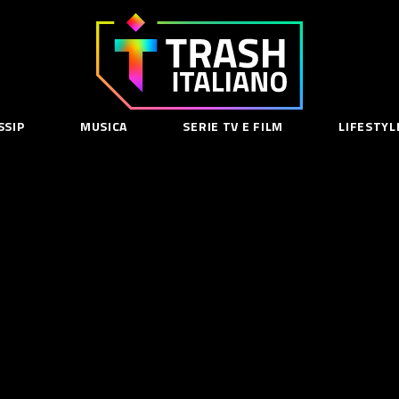
Trash
Italiano
SSIP
MUSICA
SERIE TV E FILM
LIFESTYL
SE
acy Policy
cy Contenuti