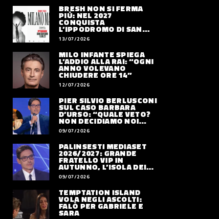
BRESH NON SI FERMA
PIÙ: NEL 2027
CONQUISTA
L’IPPODROMO DI SAN
SIRO CON “MILANO
13/07/2026
MAREA”
MILO INFANTE SPIEGA
L’ADDIO ALLA RAI: “OGNI
ANNO VOLEVANO
CHIUDERE ORE 14”
12/07/2026
PIER SILVIO BERLUSCONI
SUL CASO BARBARA
D’URSO: “QUALE VETO?
NON DECIDIAMO NOI
DOVE LAVORERÀ”
09/07/2026
PALINSESTI MEDIASET
2026/2027: GRANDE
FRATELLO VIP IN
AUTUNNO, L’ISOLA DEI
FAMOSI SLITTA AL 2027
09/07/2026
TEMPTATION ISLAND
VOLA NEGLI ASCOLTI:
FALÒ PER GABRIELE E
SARA