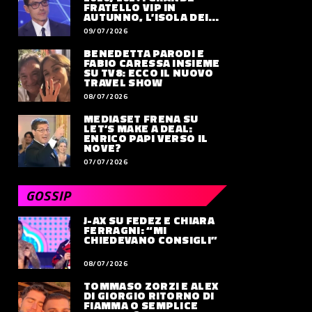
FRATELLO VIP IN
AUTUNNO, L’ISOLA DEI
FAMOSI SLITTA AL 2027
09/07/2026
BENEDETTA PARODI E
FABIO CARESSA INSIEME
SU TV8: ECCO IL NUOVO
TRAVEL SHOW
08/07/2026
MEDIASET FRENA SU
LET’S MAKE A DEAL:
ENRICO PAPI VERSO IL
NOVE?
07/07/2026
GOSSIP
J-AX SU FEDEZ E CHIARA
FERRAGNI: “MI
CHIEDEVANO CONSIGLI”
08/07/2026
TOMMASO ZORZI E ALEX
DI GIORGIO RITORNO DI
FIAMMA O SEMPLICE