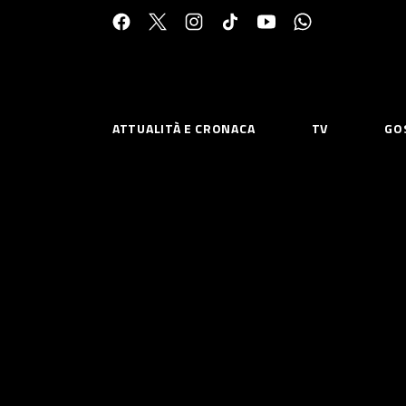
Cerca:
ATTUALITÀ E CRONACA
TV
GO
ESPLORA
RISOR
Chi Siamo
Priv
Contatti
Poli
CONNETTITI