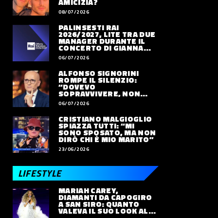
AMICIZIA?
08/07/2026
PALINSESTI RAI
2026/2027, LITE TRA DUE
MANAGER DURANTE IL
CONCERTO DI GIANNA
NANNINI
06/07/2026
ALFONSO SIGNORINI
ROMPE IL SILENZIO:
“DOVEVO
SOPRAVVIVERE, NON
VIVERE”
06/07/2026
CRISTIANO MALGIOGLIO
SPIAZZA TUTTI: “MI
SONO SPOSATO, MA NON
DIRÒ CHI È MIO MARITO”
23/06/2026
LIFESTYLE
MARIAH CAREY,
DIAMANTI DA CAPOGIRO
A SAN SIRO: QUANTO
VALEVA IL SUO LOOK ALLE
OLIMPIADI