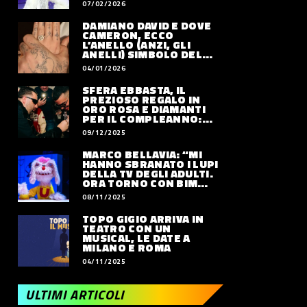
07/02/2026
DAMIANO DAVID E DOVE
CAMERON, ECCO
L’ANELLO (ANZI, GLI
ANELLI) SIMBOLO DEL
LORO AMORE
04/01/2026
SFERA EBBASTA, IL
PREZIOSO REGALO IN
ORO ROSA E DIAMANTI
PER IL COMPLEANNO:
QUANTO VALE
09/12/2025
MARCO BELLAVIA: “MI
HANNO SBRANATO I LUPI
DELLA TV DEGLI ADULTI.
ORA TORNO CON BIM
BUM BAM PARTY”
08/11/2025
TOPO GIGIO ARRIVA IN
TEATRO CON UN
MUSICAL, LE DATE A
MILANO E ROMA
04/11/2025
ULTIMI ARTICOLI