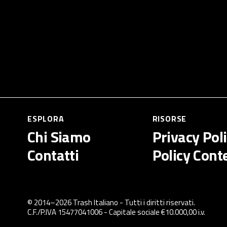
ESPLORA
RISORSE
Chi Siamo
Privacy Pol
Contatti
Policy Cont
© 2014–
2026
Trash Italiano
- Tutti i diritti riservati.
C.F./P.IVA 15477041006 - Capitale sociale €10.000,00 i.v.