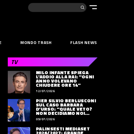
Cerca:
E
MONDO TRASH
FLASH NEWS
TV
MILO INFANTE SPIEGA
L’ADDIO ALLA RAI: “OGNI
ANNO VOLEVANO
CHIUDERE ORE 14”
12/07/2026
PIER SILVIO BERLUSCONI
SUL CASO BARBARA
D’URSO: “QUALE VETO?
NON DECIDIAMO NOI
DOVE LAVORERÀ”
09/07/2026
PALINSESTI MEDIASET
2026/2027: GRANDE