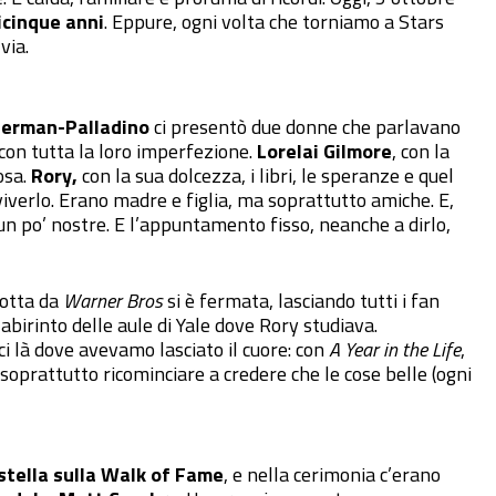
cinque anni
. Eppure, ogni volta che torniamo a Stars
via.
erman-Palladino
ci presentò due donne che parlavano
on tutta la loro imperfezione.
Lorelai Gilmore
, con la
osa.
Rory,
con la sua dolcezza, i libri, le speranze e quel
viverlo. Erano madre e figlia, ma soprattutto amiche. E,
n po’ nostre. E l’appuntamento fisso, neanche a dirlo,
dotta da
Warner Bros
si è fermata, lasciando tutti i fan
labirinto delle aule di Yale dove Rory studiava.
rci là dove avevamo lasciato il cuore: con
A Year in the Life
,
 soprattutto ricominciare a credere che le cose belle (ogni
stella sulla Walk of Fame
, e nella cerimonia c’erano