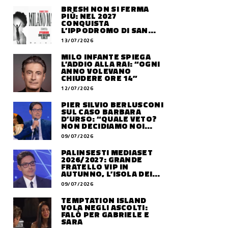
BRESH NON SI FERMA
PIÙ: NEL 2027
CONQUISTA
L’IPPODROMO DI SAN
SIRO CON “MILANO
13/07/2026
MAREA”
MILO INFANTE SPIEGA
L’ADDIO ALLA RAI: “OGNI
ANNO VOLEVANO
CHIUDERE ORE 14”
12/07/2026
PIER SILVIO BERLUSCONI
SUL CASO BARBARA
D’URSO: “QUALE VETO?
NON DECIDIAMO NOI
DOVE LAVORERÀ”
09/07/2026
PALINSESTI MEDIASET
2026/2027: GRANDE
FRATELLO VIP IN
AUTUNNO, L’ISOLA DEI
FAMOSI SLITTA AL 2027
09/07/2026
TEMPTATION ISLAND
VOLA NEGLI ASCOLTI:
FALÒ PER GABRIELE E
SARA