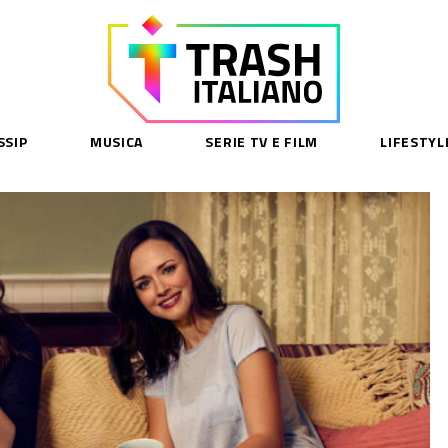
SSIP
MUSICA
SERIE TV E FILM
LIFESTYL
SE
acy Policy
cy Contenuti