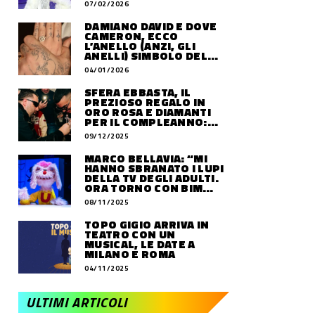
07/02/2026
DAMIANO DAVID E DOVE
CAMERON, ECCO
L’ANELLO (ANZI, GLI
ANELLI) SIMBOLO DEL
LORO AMORE
04/01/2026
SFERA EBBASTA, IL
PREZIOSO REGALO IN
ORO ROSA E DIAMANTI
PER IL COMPLEANNO:
QUANTO VALE
09/12/2025
MARCO BELLAVIA: “MI
HANNO SBRANATO I LUPI
DELLA TV DEGLI ADULTI.
ORA TORNO CON BIM
BUM BAM PARTY”
08/11/2025
TOPO GIGIO ARRIVA IN
TEATRO CON UN
MUSICAL, LE DATE A
MILANO E ROMA
04/11/2025
ULTIMI ARTICOLI