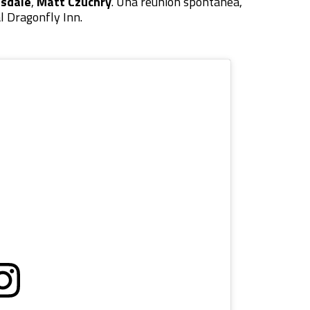
esdale
,
Matt Czuchry
. Una reunion spontanea,
l Dragonfly Inn.