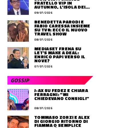
FRATELLO VIP IN
AUTUNNO, L’ISOLA DEI
FAMOSI SLITTA AL 2027
09/07/2026
BENEDETTA PARODI E
FABIO CARESSA INSIEME
SU TV8: ECCO IL NUOVO
TRAVEL SHOW
08/07/2026
MEDIASET FRENA SU
LET’S MAKE A DEAL:
ENRICO PAPI VERSO IL
NOVE?
07/07/2026
GOSSIP
J-AX SU FEDEZ E CHIARA
FERRAGNI: “MI
CHIEDEVANO CONSIGLI”
08/07/2026
TOMMASO ZORZI E ALEX
DI GIORGIO RITORNO DI
FIAMMA O SEMPLICE