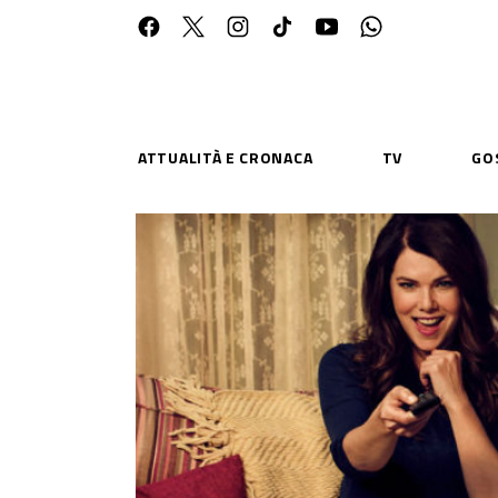
ATTUALITÀ E CRONACA
TV
GO
ESPLORA
RISOR
Chi Siamo
Priv
Contatti
Poli
CONNETTITI