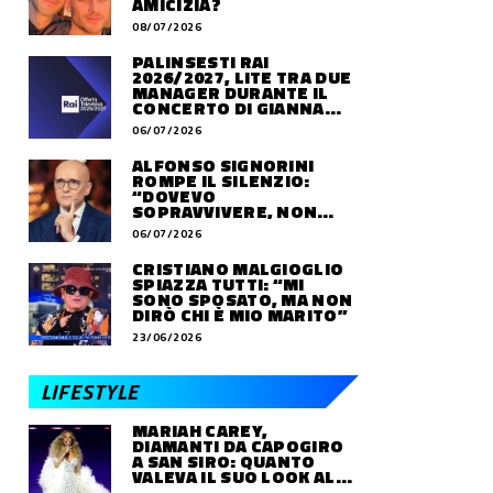
AMICIZIA?
08/07/2026
PALINSESTI RAI
2026/2027, LITE TRA DUE
MANAGER DURANTE IL
CONCERTO DI GIANNA
NANNINI
06/07/2026
ALFONSO SIGNORINI
ROMPE IL SILENZIO:
“DOVEVO
SOPRAVVIVERE, NON
VIVERE”
06/07/2026
CRISTIANO MALGIOGLIO
SPIAZZA TUTTI: “MI
SONO SPOSATO, MA NON
DIRÒ CHI È MIO MARITO”
23/06/2026
LIFESTYLE
MARIAH CAREY,
DIAMANTI DA CAPOGIRO
A SAN SIRO: QUANTO
VALEVA IL SUO LOOK ALLE
OLIMPIADI