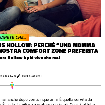
SAPETE CHE...
ARS HOLLOW: PERCHÉ “UNA MAMMA
 NOSTRA COMFORT ZONE PREFERITA
tars Hollow è più viva che mai
E 2025 14:07
LUCA GUARNERI
mai, anche dopo venticinque anni. È quella servita da
. È calda, familiare e profuma di ricordi. Oggi, 5 ottobre