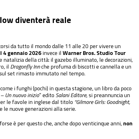
llow diventerà reale
corsi da tutto il mondo dalle 11 alle 20 per vivere un
l 4 gennaio 2026
invece il
Warner Bros. Studio Tour
 natalizia della città: il gazebo illuminato, le decorazioni,
o, il
Dragonfly Inn
che profuma di biscotti e cannella e un
ci sul set rimasto immutato nel tempo.
come i funghi (pochi) in questa stagione, un libro da poco
 Un nuovo inizio
” edito
Salani Editore
, si preannuncia un
r le favole in inglese dal titolo
“Gilmore Girls: Goodnight,
e le nuove generazioni alla serie.
 forse è per questo che, anche dopo venticinque anni,
non