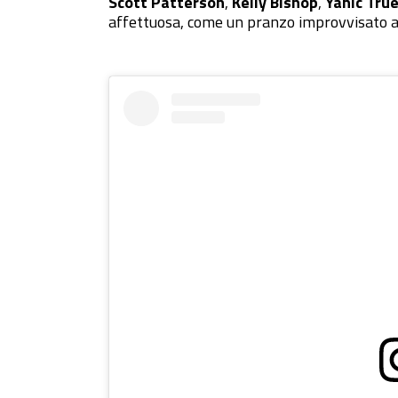
Scott Patterson
,
Kelly Bishop
,
Yanic Tru
affettuosa, come un pranzo improvvisato a