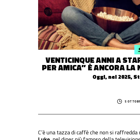
© 2014–
2026
Trash Italiano
- Tutti i diritti riservati.
C.F./P.IVA 15477041006 - Capitale sociale €10.000,00 i.v.
VENTICINQUE ANNI A ST
PER AMICA” È ANCORA LA
Oggi, nel 2025, S
5 OTTOBR
C’è una tazza di caffè che non si raffredda 
Luke
, nel diner più famoso della televisione