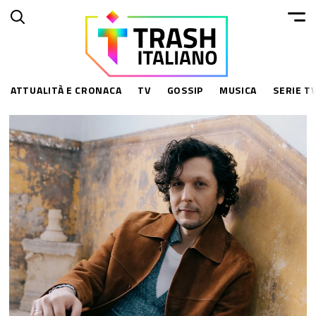
ATTUALITÀ E CRONACA
TV
GOSSIP
MUSICA
SERIE TV
ESPLORA
RISORSE
Chi Siamo
Privacy Policy
Contatti
Policy Contenuti
CONNETTITI
© 2014–
2026
Trash Italiano
- Tutti i diritti riservati.
C.F./P.IVA 15477041006 - Capitale sociale €10.000,00 i.v.