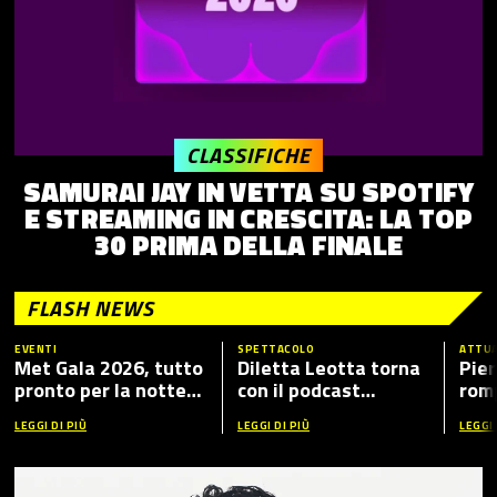
CLASSIFICHE
SAMURAI JAY IN VETTA SU SPOTIFY
E STREAMING IN CRESCITA: LA TOP
30 PRIMA DELLA FINALE
FLASH NEWS
EVENTI
SPETTACOLO
ATTUA
Met Gala 2026, tutto
Diletta Leotta torna
Pier
pronto per la notte
con il podcast
romp
più fashion dell’anno:
“Mamma Dilettante
caso
LEGGI DI PIÙ
LEGGI DI PIÙ
LEGGI 
tema, ospiti e dove
5”, ecco i nuovi ospiti
vederlo