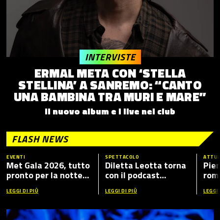
INTERVISTE
ERMAL META CON ‘STELLA
STELLINA’ A SANREMO: “CANTO
UNA BAMBINA TRA MURI E MARE”
Il nuovo album e i live nei club
FLASH NEWS
EVENTI
SPETTACOLO
ATTUA
Met Gala 2026, tutto
Diletta Leotta torna
Pier
pronto per la notte
con il podcast
romp
più fashion dell’anno:
“Mamma Dilettante
caso
LEGGI DI PIÙ
LEGGI DI PIÙ
LEGGI 
tema, ospiti e dove
5”, ecco i nuovi ospiti
vederlo